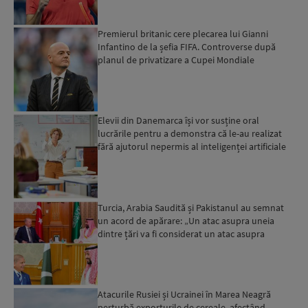
Premierul britanic cere plecarea lui Gianni
Infantino de la șefia FIFA. Controverse după
planul de privatizare a Cupei Mondiale
Elevii din Danemarca își vor susține oral
lucrările pentru a demonstra că le-au realizat
fără ajutorul nepermis al inteligenței artificiale
Turcia, Arabia Saudită și Pakistanul au semnat
un acord de apărare: „Un atac asupra uneia
dintre țări va fi considerat un atac asupra
tuturor”...
Atacurile Rusiei și Ucrainei în Marea Neagră
perturbă exporturile de cereale, afectând