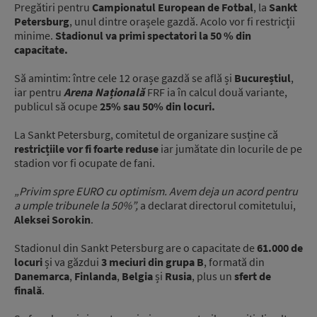
Pregătiri pentru
Campionatul European de Fotbal
, la
Sankt
Petersburg
, unul dintre orașele gazdă. Acolo vor fi restricții
minime.
Stadionul va primi spectatori la 50 % din
capacitate.
Să amintim: între cele 12 orașe gazdă se află și
Bucureștiul
,
iar pentru
Arena Națională
FRF ia în calcul două variante,
publicul să ocupe
25% sau 50% din locuri.
La Sankt Petersburg, comitetul de organizare susține că
restricțiile vor fi foarte reduse
iar jumătate din locurile de pe
stadion vor fi ocupate de fani.
„Privim spre EURO cu optimism. Avem deja un acord pentru
a umple tribunele la 50%”,
a declarat directorul comitetului,
Aleksei Sorokin
.
Stadionul din Sankt Petersburg are o capacitate de
61.000 de
locuri
și va găzdui
3 meciuri din grupa B
, formată din
Danemarca
,
Finlanda
,
Belgia
și
Rusia
, plus un
sfert de
finală
.