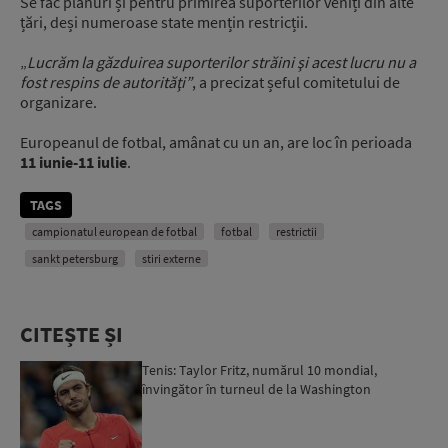
Se fac planuri și pentru primirea suporterilor veniți din alte
țări, deși numeroase state mențin restricții.
„
Lucrăm la găzduirea suporterilor străini şi acest lucru nu a
fost respins de autorităţi”
, a precizat șeful comitetului de
organizare.
Europeanul de fotbal, amânat cu un an, are loc în perioada
11 iunie-11 iulie
.
TAGS
campionatul european de fotbal
fotbal
restrictii
sankt petersburg
stiri externe
CITEȘTE ȘI
Tenis: Taylor Fritz, numărul 10 mondial,
învingător în turneul de la Washington