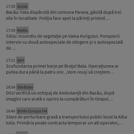
17:35
Social
Bacău: Fata dispărută din comuna Parava, găsită după trei
zile în localitate. Poliția face apel la părinți privind…
17:19
Mediu
Sibiu: Incendiu de vegetație pe Valea Avrigului. Pompierii
intervin cu două autospeciale de stingere și o autospecială
de…
17:11
Știri
Scufundarea primei barje pe Brațul Bala. Operațiunea ar
putea dura până la patru ore. „Vom reuși să creștem…
16:54
Sănătate
DSU verifică un echipaj de Ambulanță din Bacău, după
imagini care arată o oprire la cumpărături în timpul…
16:40
Știrile Europa FM
Stare de perturbare gravă a transportului public local la Alba
Iulia. Primăria poate contracta temporar un alt operator,…