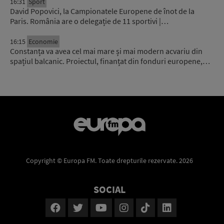
16:31
Sport
David Popovici, la Campionatele Europene de înot de la
Paris. România are o delegație de 11 sportivi |…
16:15
Economie
Constanța va avea cel mai mare și mai modern acvariu din
spațiul balcanic. Proiectul, finanțat din fonduri europene,…
Copyright © Europa FM. Toate drepturile rezervate. 2026
SOCIAL