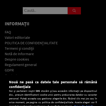
INFORMAŢII
FAQ
Valori editoriale
POLITICA DE CONFIDENŢIALITATE
Termeni şi condiţii
Notă de Informare
Despre cookies
Regulament general
GDPR
Contact
Nouă ne pasă ca datele tale personale să rămână
Descarcă gratuit aplicaţia Europa FM pentru smartphone:
confidențiale
Noi și partenerii noștri
585
stocăm și/sau accesăm informații pe dispozitivul
dvs., precum identificatorii cookie unici pentru prelucrarea datelor cu caracter
personal. Puteți accepta sau gestiona alegerile dvs. făcând clic mai jos sau în
orice moment, pe pagina cu politica de confidențialitate. Aceste alegeri vor fi
raportate partenerilor noștri și nu vă vor afecta navigarea.
Mai multe detalii