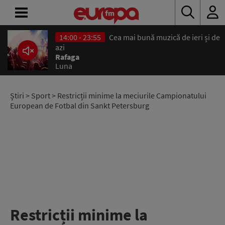
14:00 - 23:55
Cea mai bună muzică de ieri și de
ACASĂ
azi
Rafaga
Luna
ȘTIRI
RADIO
Știri
>
Sport
> Restricții minime la meciurile Campionatului
European de Fotbal din Sankt Petersburg
CONCURSURI
PODCAST
ASCULTĂ
LIVE
Restricții minime la