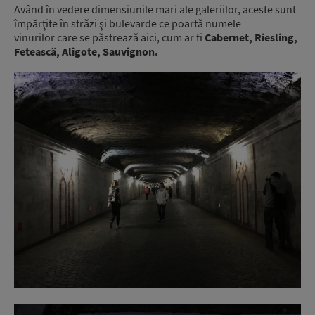
Având în vedere dimensiunile mari ale galeriilor, aceste sunt
împărţite în străzi şi bulevarde ce poartă numele
vinurilor care se păstrează aici, cum ar fi
Cabernet, Riesling,
Fetească, Aligote, Sauvignon.