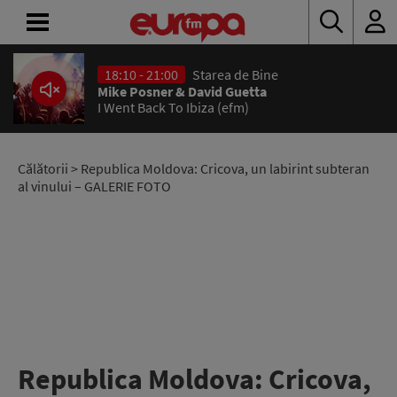
ACASĂ
ȘTIRI
RADIO
Călătorii
> Republica Moldova: Cricova, un labirint subteran
al vinului – GALERIE FOTO
CONCURSURI
PODCAST
ASCULTĂ
LIVE
Republica Moldova: Cricova,