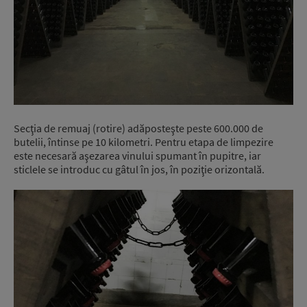
Secţia de remuaj (rotire) adăposteşte peste 600.000 de
butelii, întinse pe 10 kilometri. Pentru etapa de limpezire
este necesară aşezarea vinului spumant în pupitre, iar
sticlele se introduc cu gâtul în jos, în poziţie orizontală.