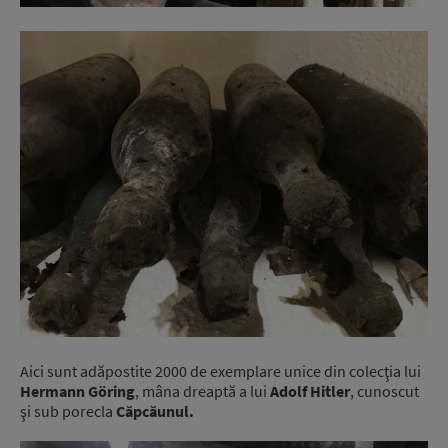
Aici sunt adăpostite 2000 de exemplare unice din colecţia lui
Hermann Göring
, mâna dreaptă a lui
Adolf Hitler
, cunoscut
şi sub porecla
Căpcăunul.