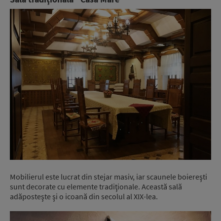
Mobilierul este lucrat din stejar masiv, iar scaunele boiereşti
sunt decorate cu elemente tradiţionale. Această sală
adăposteşte şi o icoană din secolul al XIX-lea.