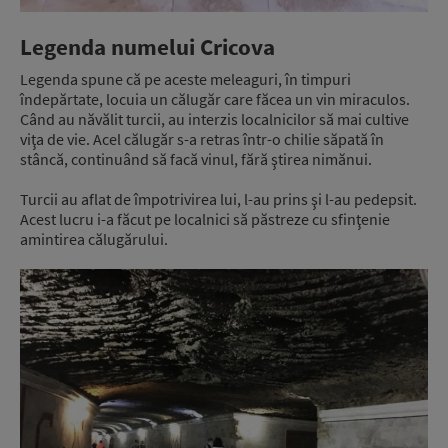
Legenda numelui Cricova
Legenda spune că pe aceste meleaguri, în timpuri
îndepărtate, locuia un călugăr care făcea un vin miraculos.
Când au năvălit turcii, au interzis localnicilor să mai cultive
viţa de vie. Acel călugăr s-a retras într-o chilie săpată în
stâncă, continuând să facă vinul, fără ştirea nimănui.
Turcii au aflat de împotrivirea lui, l-au prins şi l-au pedepsit.
Acest lucru i-a făcut pe localnici să păstreze cu sfinţenie
amintirea călugărului.