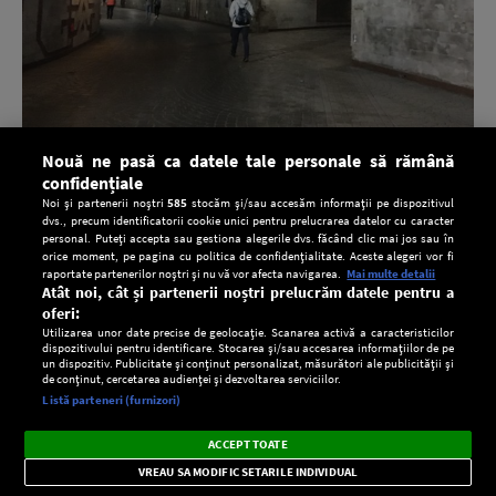
Nouă ne pasă ca datele tale personale să rămână
Astăzi încă se mai vorbeşte despre ecourile care se mai aud
confidențiale
din stâncă, amintind de strigătul călugărului. Localitatea
Noi și partenerii noștri
585
stocăm și/sau accesăm informații pe dispozitivul
poartă numele
Cricova
, ce provine din cuvântul
dvs., precum identificatorii cookie unici pentru prelucrarea datelor cu caracter
personal. Puteți accepta sau gestiona alegerile dvs. făcând clic mai jos sau în
slavon “
крик
” (cric), care înseamnă “strigăt”.
orice moment, pe pagina cu politica de confidențialitate. Aceste alegeri vor fi
raportate partenerilor noștri și nu vă vor afecta navigarea.
Mai multe detalii
Atât noi, cât și partenerii noștri prelucrăm datele pentru a
oferi:
Utilizarea unor date precise de geolocație. Scanarea activă a caracteristicilor
dispozitivului pentru identificare. Stocarea și/sau accesarea informațiilor de pe
un dispozitiv. Publicitate și conținut personalizat, măsurători ale publicității și
de conținut, cercetarea audienței și dezvoltarea serviciilor.
Setări:
Listă parteneri (furnizori)
Ascultă Europa FM în aplicație
Dark
×
Instalează
Radio live, podcasturi, știri și alerte
ACCEPT TOATE
Mode
importante.
VREAU SA MODIFIC SETARILE INDIVIDUAL
CONFIDENŢIALITATE