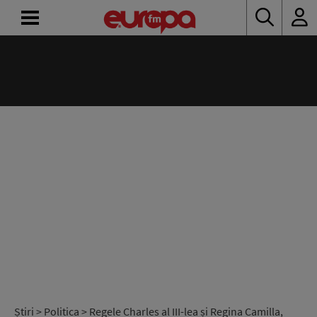
ACASĂ
ȘTIRI
RADIO
CONCURSURI
PODCAST
ASCULTĂ
LIVE
Știri
>
Politica
> Regele Charles al III-lea și Regina Camilla,