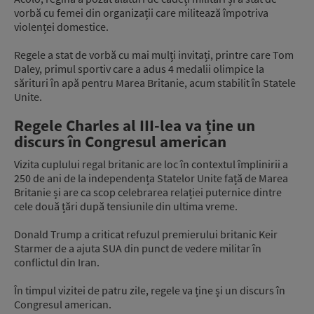
vorbă cu femei din organizații care militează împotriva
violenței domestice.
Regele a stat de vorbă cu mai mulți invitați, printre care Tom
Daley, primul sportiv care a adus 4 medalii olimpice la
sărituri în apă pentru Marea Britanie, acum stabilit în Statele
Unite.
Regele Charles al III-lea va ține un
discurs în Congresul american
Vizita cuplului regal britanic are loc în contextul împlinirii a
250 de ani de la independența Statelor Unite față de Marea
Britanie și are ca scop celebrarea relației puternice dintre
cele două țări după tensiunile din ultima vreme.
Donald Trump a criticat refuzul premierului britanic Keir
Starmer de a ajuta SUA din punct de vedere militar în
conflictul din Iran.
În timpul vizitei de patru zile, regele va ține și un discurs în
Congresul american.