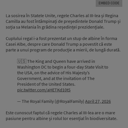
EMBED CODE
La sosirea în Statele Unite, regele Charles al III-lea și Regina
Camilla au fost întâmpinați de președintele Donald Trump și
soția sa Melania în grădina reședinței prezidențiale.
Cuplului regal i-a fost prezentat un stup de albine în forma
Casei Albe, despre care Donald Trump a povestit că este
parte a unui program de producție a mierii, de lungă durată.
🇺🇸 The King and Queen have arrived in
Washington DC to begin a four-day State Visit to
the USA, on the advice of His Majesty’s
Government, and at the invitation of The
President of the United States.
pic.twitter.com/aHETKd10t5
— The Royal Family (@RoyalFamily)
April 27, 2026
Este cunoscut faptul că regele Charles al III-lea are o mare
pasiune pentru albine și rolul lor esențial în biodiversitate.