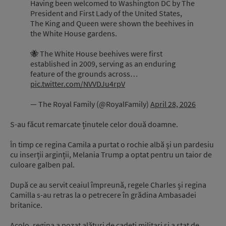
Having been welcomed to Washington DC by The
President and First Lady of the United States,
The King and Queen were shown the beehives in
the White House gardens.
🐝 The White House beehives were first
established in 2009, serving as an enduring
feature of the grounds across…
pic.twitter.com/NVVDJu4rpV
— The Royal Family (@RoyalFamily)
April 28, 2026
S-au făcut remarcate ținutele celor două doamne.
În timp ce regina Camila a purtat o rochie albă și un pardesiu
cu inserții arginții, Melania Trump a optat pentru un taior de
culoare galben pal.
După ce au servit ceaiul împreună, regele Charles și regina
Camilla s-au retras la o petrecere în grădina Ambasadei
britanice.
Acolo, regina a pozat alături de cadeți militari și a stat de