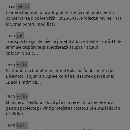
19:42
Politica
Camera Deputaților a adoptat Strategia națională pentru
conservarea biodiversității 2026-2030. Proiectul revine, însă,
la Senat pentru modificări
19:29
Știri
Transport ilegal de miei în județul Alba. ANSVSA caută 41 de
animale dispărute și avertizează asupra riscului
epidemiologic…
18:50
Mediu
Scufundarea barjelor pe brațul Bala, amânată pentru joi.
Directorul adjunct al Apele Române, despre operațiune:
„Dacă simțim că…
18:20
Mediu
Ministerul Mediului alocă până la zece milioane de euro
pentru proiecte privind protejarea castorului eurasiatic și a
păsărilor…
18:05
Social