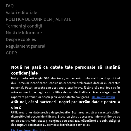
FAQ
Valori editoriale
POLITICA DE CONFIDENŢIALITATE
Termeni şi condiţii
Notă de Informare
Despre cookies
Regulament general
GDPR
Contact
Nouă ne pasă ca datele tale personale să rămână
Descarcă gratuit aplicaţia Europa FM pentru smartphone:
confidențiale
Noi și partenerii noștri
585
stocăm și/sau accesăm informații pe dispozitivul
dvs., precum identificatorii cookie unici pentru prelucrarea datelor cu caracter
personal. Puteți accepta sau gestiona alegerile dvs. făcând clic mai jos sau în
orice moment, pe pagina cu politica de confidențialitate. Aceste alegeri vor fi
raportate partenerilor noștri și nu vă vor afecta navigarea.
Mai multe detalii
Atât noi, cât și partenerii noștri prelucrăm datele pentru a
oferi:
Utilizarea unor date precise de geolocație. Scanarea activă a caracteristicilor
dispozitivului pentru identificare. Stocarea și/sau accesarea informațiilor de pe
un dispozitiv. Publicitate și conținut personalizat, măsurători ale publicității și
de conținut, cercetarea audienței și dezvoltarea serviciilor.
Setări:
Listă parteneri (furnizori)