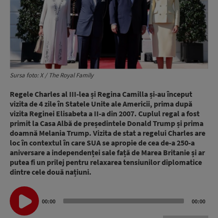
Sursa foto: X / The Royal Family
Regele Charles al III-lea și Regina Camilla și-au început
vizita de 4 zile în Statele Unite ale Americii, prima după
vizita Reginei Elisabeta a II-a din 2007. Cuplul regal a fost
primit la Casa Albă de președintele Donald Trump și prima
doamnă Melania Trump. Vizita de stat a regelui Charles are
loc în contextul în care SUA se apropie de cea de-a 250-a
aniversare a independenței sale față de Marea Britanie și ar
putea fi un prilej pentru relaxarea tensiunilor diplomatice
dintre cele două națiuni.
Audio
00:00
00:00
Player