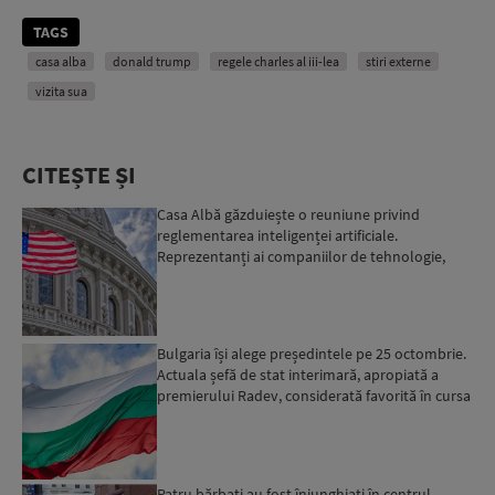
TAGS
casa alba
donald trump
regele charles al iii-lea
stiri externe
vizita sua
CITEȘTE ȘI
Casa Albă găzduiește o reuniune privind
reglementarea inteligenței artificiale.
Reprezentanți ai companiilor de tehnologie,
invitați la discuții...
Bulgaria își alege președintele pe 25 octombrie.
Actuala șefă de stat interimară, apropiată a
premierului Radev, considerată favorită în cursa
elector...
Patru bărbați au fost înjunghiați în centrul