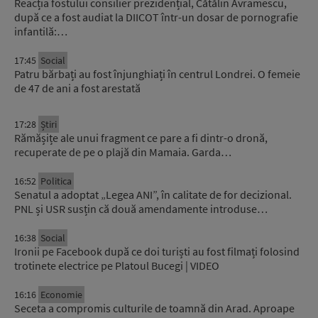
Reacția fostului consilier prezidențial, Cătălin Avramescu,
după ce a fost audiat la DIICOT într-un dosar de pornografie
infantilă:…
17:45
Social
Patru bărbați au fost înjunghiați în centrul Londrei. O femeie
de 47 de ani a fost arestată
17:28
Știri
Rămășițe ale unui fragment ce pare a fi dintr-o dronă,
recuperate de pe o plajă din Mamaia. Garda…
16:52
Politica
Senatul a adoptat „Legea ANI”, în calitate de for decizional.
PNL și USR susțin că două amendamente introduse…
16:38
Social
Ironii pe Facebook după ce doi turiști au fost filmați folosind
trotinete electrice pe Platoul Bucegi | VIDEO
16:16
Economie
Seceta a compromis culturile de toamnă din Arad. Aproape