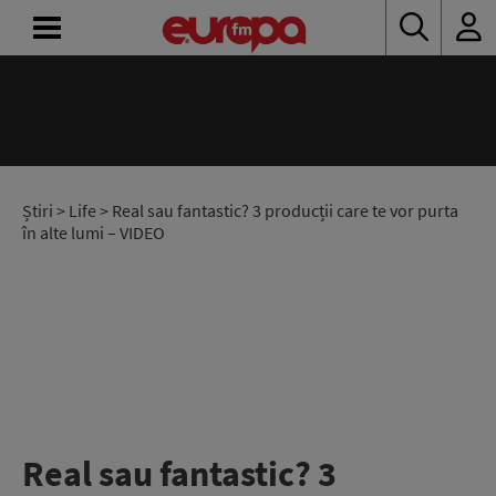
ACASĂ
ȘTIRI
RADIO
Știri
>
Life
> Real sau fantastic? 3 producții care te vor purta
în alte lumi – VIDEO
CONCURSURI
PODCAST
ASCULTĂ
LIVE
Real sau fantastic? 3