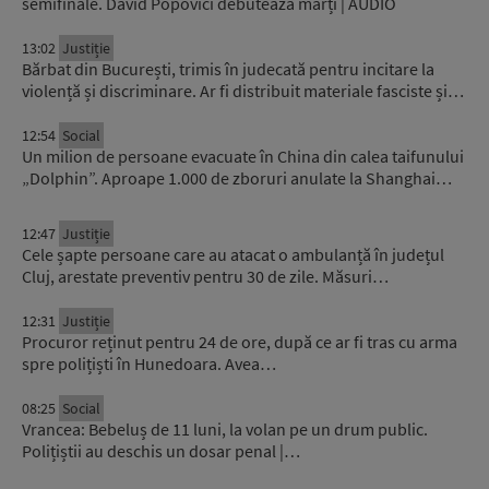
semifinale. David Popovici debutează marți | AUDIO
13:02
Justiție
Bărbat din București, trimis în judecată pentru incitare la
violență și discriminare. Ar fi distribuit materiale fasciste și…
12:54
Social
Un milion de persoane evacuate în China din calea taifunului
„Dolphin”. Aproape 1.000 de zboruri anulate la Shanghai…
12:47
Justiție
Cele șapte persoane care au atacat o ambulanță în județul
Cluj, arestate preventiv pentru 30 de zile. Măsuri…
12:31
Justiție
Procuror reținut pentru 24 de ore, după ce ar fi tras cu arma
spre polițiști în Hunedoara. Avea…
08:25
Social
Vrancea: Bebeluș de 11 luni, la volan pe un drum public.
Polițiștii au deschis un dosar penal |…