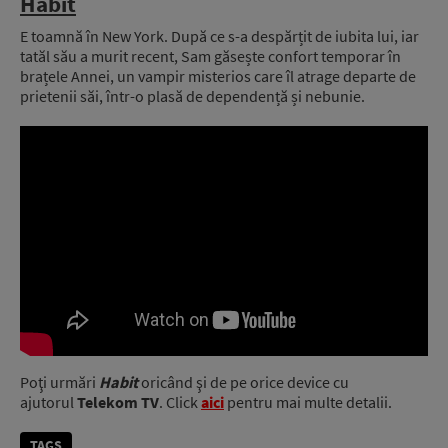
Habit
E toamnă în New York. După ce s-a despărțit de iubita lui, iar
tatăl său a murit recent, Sam găsește confort temporar în
brațele Annei, un vampir misterios care îl atrage departe de
prietenii săi, într-o plasă de dependență și nebunie.
Poţi urmări
Habit
oricând şi de pe orice device cu
ajutorul
Telekom TV
. Click
aici
pentru mai multe detalii.
TAGS