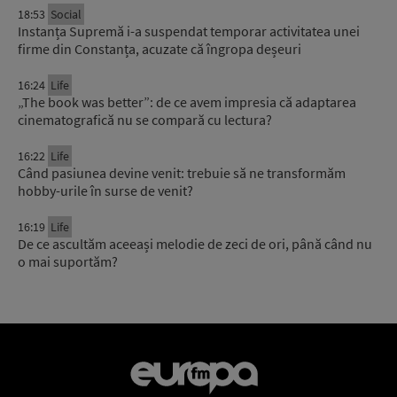
18:53
Social
Instanța Supremă i-a suspendat temporar activitatea unei
firme din Constanța, acuzate că îngropa deșeuri
16:24
Life
„The book was better”: de ce avem impresia că adaptarea
cinematografică nu se compară cu lectura?
16:22
Life
Când pasiunea devine venit: trebuie să ne transformăm
hobby-urile în surse de venit?
16:19
Life
De ce ascultăm aceeași melodie de zeci de ori, până când nu
o mai suportăm?