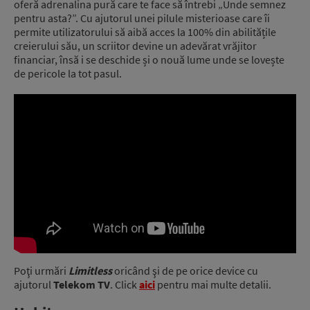
oferă adrenalina pură care te face să întrebi „Unde semnez
pentru asta?”. Cu ajutorul unei pilule misterioase care îi
permite utilizatorului să aibă acces la 100% din abilitățile
creierului său, un scriitor devine un adevărat vrăjitor
financiar, însă i se deschide și o nouă lume unde se lovește
de pericole la tot pasul.
Poţi urmări
Limitless
oricând şi de pe orice device cu
ajutorul
Telekom TV
. Click
aici
pentru mai multe detalii.