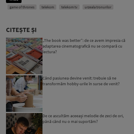
game of thrones
telekom
telekom tv
urzeala tronurilor
CITEȘTE ȘI
„The book was better”: de ce avem impresia că
adaptarea cinematografică nu se compară cu
lectura?
Când pasiunea devine venit: trebuie să ne
transformăm hobby-urile în surse de venit?
De ce ascultăm aceeași melodie de zeci de ori,
până când nu o mai suportăm?