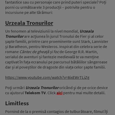
fantastice sau cu personaje care prind puteri speciale? Poți
porni cu următoarele 3 producții – potrivite pentru o
incursiune pe alte tărâmuri:
Urzeala Tronurilor
Un fenomen al televiziunii la nivel mondial,
Urzeala
Tronurilor
are acțiunea în jurul Tronului de Fier și al celor
șapte familii, printre care proeminente sunt Stark, Lannister
și Baratheon, pentru Westeros. Inspirat din celebra serie de
romane
Cântec de gheață și foc
de George R.R. Martin,
serialul de aventuri și fantezie medievală te va menține
captivat în fața ecranului pe parcursul bătăliilor sângeroase
dar și al poveștilor de dragoste din viața celor șapte familii.
https://www.youtube.com/watch?v=8ixEWrTLiZg
Poţi urmări
Urzeala Tronurilor
oricând şi de pe orice device
cu ajutorul
Telekom TV
. Click
aici
pentru mai multe detalii.
Limitless
Pornind de la o premisă contagios de tulburătoare, filmul îți