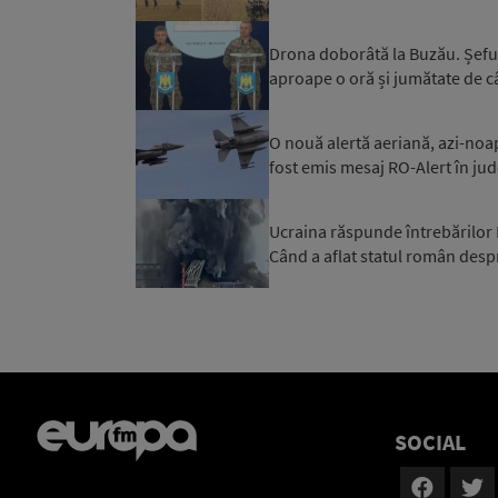
Drona doborâtă la Buzău. Șeful
aproape o oră și jumătate de câ
O nouă alertă aeriană, azi-noa
fost emis mesaj RO-Alert în jud
Ucraina răspunde întrebărilor
Când a aflat statul român despr
SOCIAL