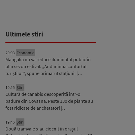
Ultimele stiri
20:03
Economie
Mangalia nu va reduce iluminatul public în
plin sezon estival. „Ar diminua confortul
turiștilor”, spune primarul stațiunii |…
19:55
Știri
Cultură de canabis descoperită într-o
pădure din Covasna. Peste 130 de plante au
fost ridicate de anchetatori |…
19:46
Știri
Două tramvaie s-au ciocnit în orașul