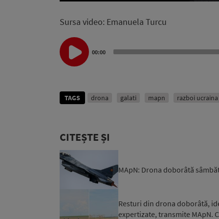
Sursa video: Emanuela Turcu
Audio
Player
00:00
TAGS
drona
galati
mapn
razboi ucraina
CITEȘTE ȘI
MApN: Drona doborâtă sâmbătă 
Resturi din drona doborâtă, id
expertizate, transmite MApN. Ca