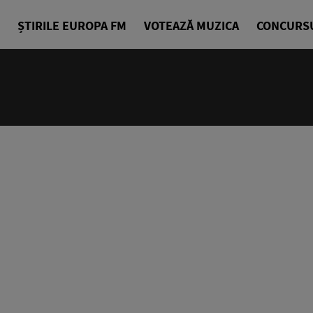
ȘTIRILE EUROPA FM
VOTEAZĂ MUZICA
CONCURS
06:00 - 07
La Cafea
Daniel Osma