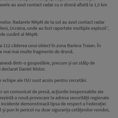
avele au avut contact radar cu o dronă aflată la 1,5 km
ronelor. Radarele MApN de la sol au avut contact radar
 Reni, Ucraina, unde au fost raportate multiple explozii”,
r de cuvânt al MApN.
la 112 căderea unui obiect în zona Bariera Traian. În
ite mai mai multe fragmente de dronă.
o anexă dintr-o gospodărie, precum și un stâlp de
 declarat Daniel Nistor.
ar echipe ale ISU sunt acolo pentru cercetări.
r-un comunicat de presă, acțiunile iresponsabile ale
rezintă o nouă provocare la adresa securității regionale
 de incidente demonstrează lipsa de respect a Federației
 și pun în pericol nu doar siguranța cetățenilor români,