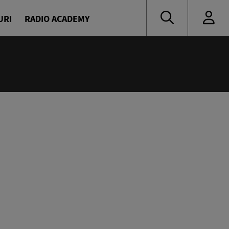
URI
RADIO ACADEMY
:00
novici