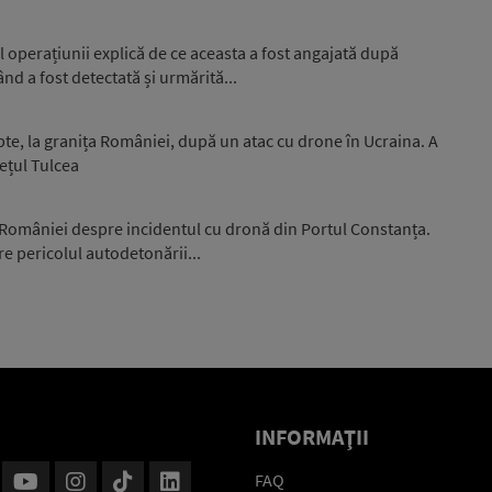
 operațiunii explică de ce aceasta a fost angajată după
nd a fost detectată și urmărită...
pte, la granița României, după un atac cu drone în Ucraina. A
ețul Tulcea
 României despre incidentul cu dronă din Portul Constanța.
e pericolul autodetonării...
INFORMAŢII
FAQ