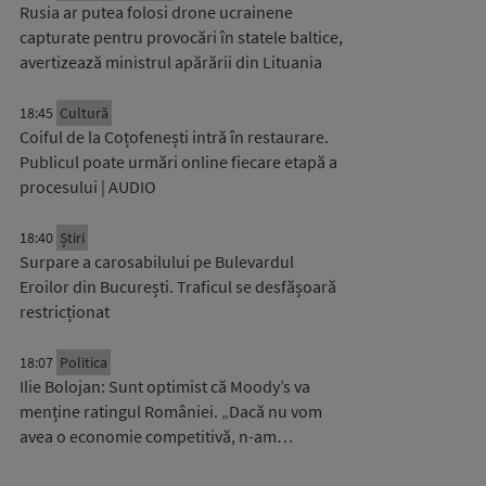
Rusia ar putea folosi drone ucrainene
capturate pentru provocări în statele baltice,
avertizează ministrul apărării din Lituania
18:45
Cultură
Coiful de la Coțofenești intră în restaurare.
Publicul poate urmări online fiecare etapă a
procesului | AUDIO
18:40
Știri
Surpare a carosabilului pe Bulevardul
Eroilor din București. Traficul se desfășoară
restricționat
18:07
Politica
Ilie Bolojan: Sunt optimist că Moody’s va
menține ratingul României. „Dacă nu vom
avea o economie competitivă, n-am…