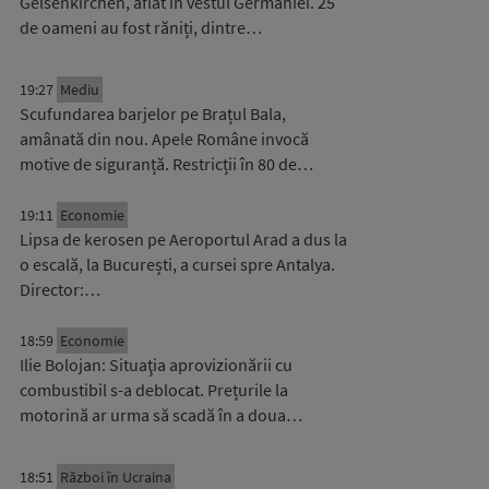
Gelsenkirchen, aflat în vestul Germaniei. 25
de oameni au fost răniți, dintre…
19:27
Mediu
Scufundarea barjelor pe Brațul Bala,
amânată din nou. Apele Române invocă
motive de siguranță. Restricții în 80 de…
19:11
Economie
Lipsa de kerosen pe Aeroportul Arad a dus la
o escală, la București, a cursei spre Antalya.
Director:…
18:59
Economie
Ilie Bolojan: Situaţia aprovizionării cu
combustibil s-a deblocat. Prețurile la
motorină ar urma să scadă în a doua…
18:51
Război în Ucraina