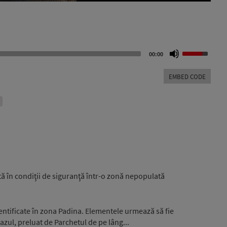
Use
00:00
Up/Down
Arrow
EMBED CODE
keys
to
increase
or
decrease
volume.
în condiţii de siguranţă într-o zonă nepopulată
entificate în zona Padina. Elementele urmează să fie
zul, preluat de Parchetul de pe lâng...