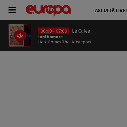
ASCULTĂ LIVE!
06:00 - 07:00
La Cafea
ACASĂ
Inni Kamoze
Here Comes The Hotstepper
ȘTIRI
RADIO
CONCURSURI
PODCAST
ASCULTĂ LIVE