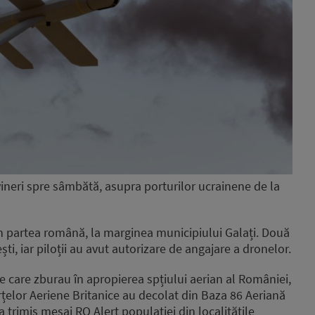
vineri spre sâmbătă, asupra porturilor ucrainene de la
n partea română, la marginea municipiului Galați. Două
ti, iar piloții au avut autorizare de angajare a dronelor.
 care zburau în apropierea spțiului aerian al României,
elor Aeriene Britanice au decolat din Baza 86 Aeriană
 a trimis mesaj RO Alert populației din localitățile