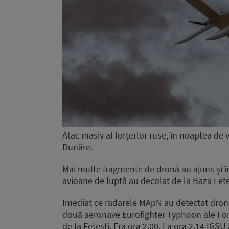
Atac masiv al forțerlor ruse, în noaptea de 
Dunăre.
Mai multe fragmente de dronă au ajuns și î
avioane de luptă au decolat de la Baza Feteș
Imediat ce radarele MApN au detectat drone
două aeronave Eurofighter Typhoon ale Forț
de la Fetești. Era ora 2.00. La ora 2.14 IGSU