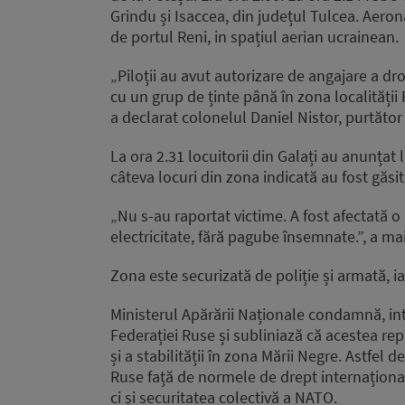
Grindu și Isaccea, din județul Tulcea. Aeron
de portul Reni, in spațiul aerian ucrainean.
„Piloții au avut autorizare de angajare a d
cu un grup de ținte până în zona localității
a declarat colonelul Daniel Nistor, purtăto
La ora 2.31 locuitorii din Galați au anunțat 
câteva locuri din zona indicată au fost găs
„Nu s-au raportat victime. A fost afectată 
electricitate, fără pagube însemnate.”, a mai
Zona este securizată de poliție și armată, i
Ministerul Apărării Naționale condamnă, int
Federației Ruse și subliniază că acestea rep
și a stabilității în zona Mării Negre. Astfel
Ruse față de normele de drept internațional
ci și securitatea colectivă a NATO.