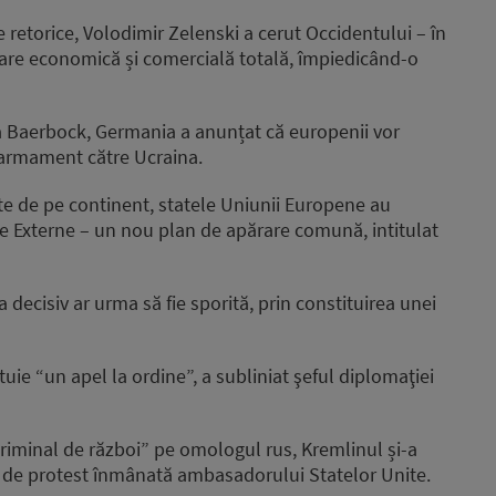
e retorice, Volodimir Zelenski a cerut Occidentului – în
lare economică și comercială totală, împiedicând-o
a Baerbock, Germania a anunțat că europenii vor
e armament către Ucraina.
ate de pe continent, statele Uniunii Europene au
i de Externe – un nou plan de apărare comună, intitulat
decisiv ar urma să fie sporită, prin constituirea unei
uie “un apel la ordine”, a subliniat şeful diplomaţiei
riminal de război” pe omologul rus, Kremlinul și-a
ă de protest înmânată ambasadorului Statelor Unite.