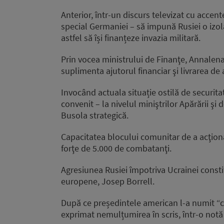
Anterior, într-un discurs televizat cu accent
special Germaniei – să impună Rusiei o izo
astfel să își finanțeze invazia militară.
Prin vocea ministrului de Finanţe, Annalen
suplimenta ajutorul financiar şi livrarea d
Invocând actuala situație ostilă de securit
convenit – la nivelul miniştrilor Apărării ş
Busola strategică.
Capacitatea blocului comunitar de a acţiona 
forţe de 5.000 de combatanţi.
Agresiunea Rusiei împotriva Ucrainei constit
europene, Josep Borrell.
După ce președintele american l-a numit “c
exprimat nemulțumirea în scris, într-o not