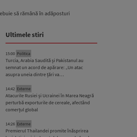
rebuie să rămână în adăposturi
Ultimele stiri
15:00
Politica
Turcia, Arabia Saudită și Pakistanul au
semnat un acord de apărare: „Un atac
asupra uneia dintre țări va…
14:42
Externe
Atacurile Rusiei și Ucrainei în Marea Neagră
perturbă exporturile de cereale, afectând
comerțul global
14:26
Externe
Premierul Thailandei promite înăsprirea