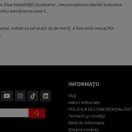
e Ziua Statalității Ucrainene: „recunoașterea istoriei autentice
entru menținerea unor f...
vului, soldat cu cel puțin 26 de morți. A fost emis mesaj RO-
a
INFORMAŢII
FAQ
Valori editoriale
POLITICA DE CONFIDENŢIALITAT
Termeni şi condiţii
Notă de Informare
Despre cookies