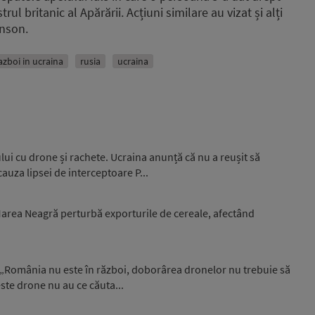
l britanic al Apărării. Acțiuni similare au vizat și alți
hnson.
azboi in ucraina
rusia
ucraina
ui cu drone și rachete. Ucraina anunță că nu a reușit să
auza lipsei de interceptoare P...
 Marea Neagră perturbă exporturile de cereale, afectând
i: „România nu este în război, doborârea dronelor nu trebuie să
ste drone nu au ce căuta...