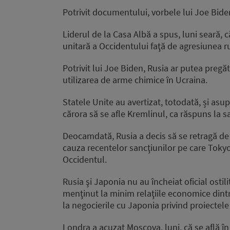
Potrivit documentului, vorbele lui Joe Biden
Liderul de la Casa Albă a spus, luni seară, c
unitară a Occidentului faţă de agresiunea r
Potrivit lui Joe Biden, Rusia ar putea pregă
utilizarea de arme chimice în Ucraina.
Statele Unite au avertizat, totodată, și asup
cărora să se afle Kremlinul, ca răspuns la 
Deocamdată, Rusia a decis să se retragă de 
cauza recentelor sancţiunilor pe care Toky
Occidentul.
Rusia şi Japonia nu au încheiat oficial ostil
menţinut la minim relaţiile economice dintr
la negocierile cu Japonia privind proiectele
Londra a acuzat Moscova, luni, că se află în