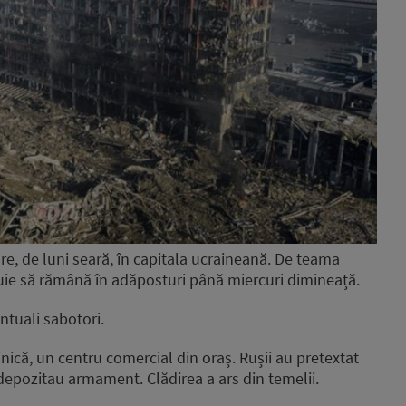
oare, de luni seară, în capitala ucraineană. De teama
uie să rămână în adăposturi până miercuri dimineață.
ntuali sabotori.
nică, un centru comercial din oraș. Rușii au pretextat
 depozitau armament. Clădirea a ars din temelii.