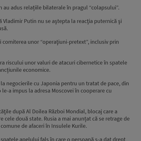
 au adus relațiile bilaterale în pragul “colapsului”.
ă Vladimir Putin nu se aştepta la reacţia puternică şi
usă.
ti comiterea unor “operaţiuni-pretext”, inclusiv prin
ra riscului unor valuri de atacuri cibernetice în spatele
sancțiunile economice.
la negocierile cu Japonia pentru un tratat de pace, din
o le-a impus la adresa Moscovei în cooperare cu
ităţile după Al Doilea Război Mondial, blocaj care a
e cele două state. Rusia a mai anunțat că se retrage de
 comune de afaceri în Insulele Kurile.
 spatele apelului fals în care o persoană s-a dat drept