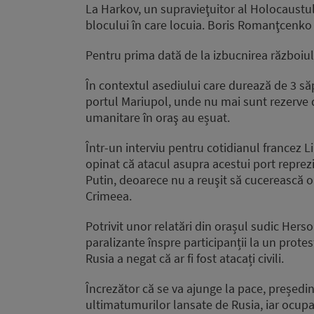
La Harkov, un supravieţuitor al Holocaust
blocului în care locuia. Boris Romanţcenko 
Pentru prima dată de la izbucnirea războiul
În contextul asediului care durează de 3 săp
portul Mariupol, unde nu mai sunt rezerve de
umanitare în oraş au eșuat.
Într-un interviu pentru cotidianul francez L
opinat că atacul asupra acestui port reprez
Putin, deoarece nu a reuşit să cucerească o
Crimeea.
Potrivit unor relatări din orașul sudic Herso
paralizante înspre participanții la un protes
Rusia a negat că ar fi fost atacați civili.
Încrezător că se va ajunge la pace, președin
ultimatumurilor lansate de Rusia, iar ocupaţi