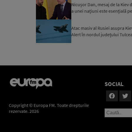
Nicușor Dan, mesaj de la Kiev d
a unei națiuni este esențială p
Atac masiv al Rusiei asupra Kie
Alert în nordul județului Tulce
SOCIAL
Copyright © Europa FM. Toate drepturile
rezervate. 2026