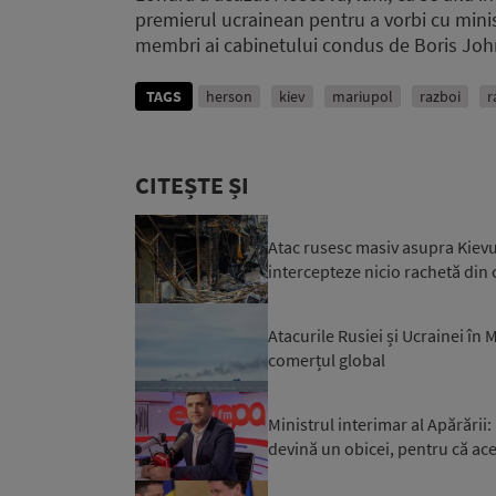
premierul ucrainean pentru a vorbi cu ministru
membri ai cabinetului condus de Boris Jo
TAGS
herson
kiev
mariupol
razboi
r
CITEȘTE ȘI
Atac rusesc masiv asupra Kievul
intercepteze nicio rachetă din c
Atacurile Rusiei și Ucrainei în
comerțul global
Ministrul interimar al Apărări
devină un obicei, pentru că ace