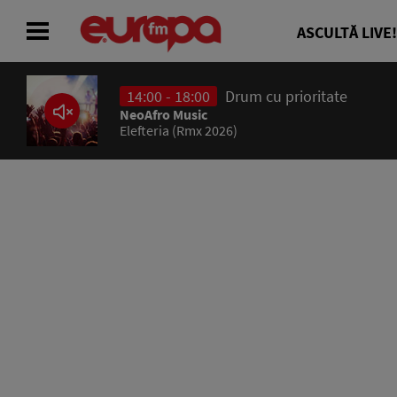
ASCULTĂ LIVE!
14:00 - 18:00
Drum cu prioritate
ACASĂ
NeoAfro Music
Elefteria (Rmx 2026)
ȘTIRI
RADIO
CONCURSURI
PODCAST
ASCULTĂ LIVE