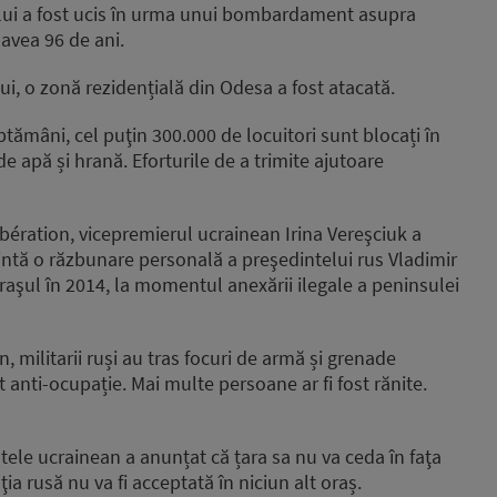
ului a fost ucis în urma unui bombardament asupra
avea 96 de ani.
ui, o zonă rezidențială din Odesa a fost atacată.
tămâni, cel puţin 300.000 de locuitori sunt blocați în
 apă și hrană. Eforturile de a trimite ajutoare
ibération, vicepremierul ucrainean Irina Vereşciuk a
intă o răzbunare personală a preşedintelui rus Vladimir
raşul în 2014, la momentul anexării ilegale a peninsulei
n, militarii ruși au tras focuri de armă și grenade
t anti-ocupație. Mai multe persoane ar fi fost rănite.
tele ucrainean a anunțat că țara sa nu va ceda în faţa
a rusă nu va fi acceptată în niciun alt oraș.