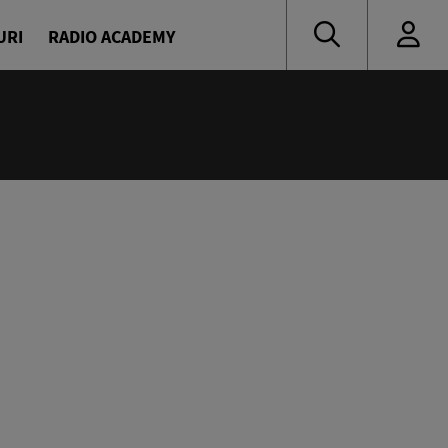
URI
RADIO ACADEMY
:00
oritate
naru și Diana Enache