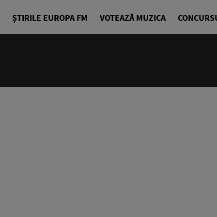
ȘTIRILE EUROPA FM
VOTEAZĂ MUZICA
CONCURS
14:00 - 18
Drum cu pri
Denis Ciuli