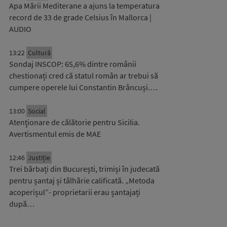
Apa Mării Mediterane a ajuns la temperatura
record de 33 de grade Celsius în Mallorca |
AUDIO
13:22
Cultură
Sondaj INSCOP: 65,6% dintre românii
chestionați cred că statul român ar trebui să
cumpere operele lui Constantin Brâncuși.…
13:00
Social
Atenţionare de călătorie pentru Sicilia.
Avertismentul emis de MAE
12:46
Justiție
Trei bărbați din București, trimiși în judecată
pentru șantaj și tâlhărie calificată. „Metoda
acoperișul”- proprietarii erau șantajați
după…