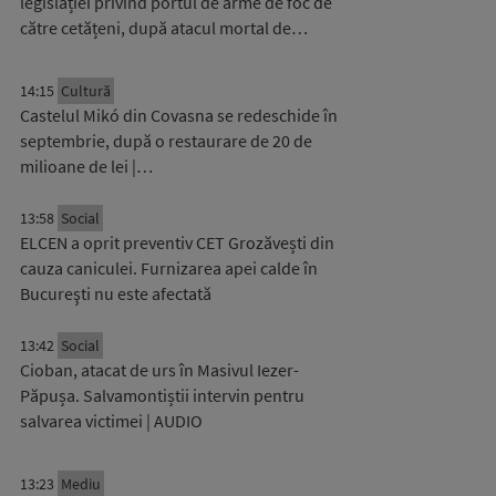
legislației privind portul de arme de foc de
către cetățeni, după atacul mortal de…
14:15
Cultură
Castelul Mikó din Covasna se redeschide în
septembrie, după o restaurare de 20 de
milioane de lei |…
13:58
Social
ELCEN a oprit preventiv CET Grozăvești din
cauza caniculei. Furnizarea apei calde în
Bucureşti nu este afectată
13:42
Social
Cioban, atacat de urs în Masivul Iezer-
Păpușa. Salvamontiștii intervin pentru
salvarea victimei | AUDIO
13:23
Mediu