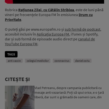
Rubrica
Rațiunea Zilei, cu Cătălin Striblea
, este de luni până
vineri pe frecvențele Europa FM în emisiunea
Drum cu
Prioritate
.
O puteți găsi pe www.europafm.ro și
sub formă de podcast
,
accesibil inclusiv în
Aplicația Europa FM
, iTunes și Spotify,
dar și sub formă de episoade audio direct pe
canalul de
YouTube Europa FM
.
TAGS
anti vaccin
colegiul medicilor
coronavirus
daniel coriu
CITEȘTE ȘI
Vlad Petreanu, despre campania publicitară cu
mesaje anti-cezariană: Poți să spui orice, e o țară
liberă, dar sunt o grămadă de oameni care, din
lipsă...