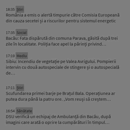
18:35
Știri
România a emis o alertă timpurie către Comisia Europeană
din cauza secetei și a riscurilor pentru sistemul energetic
17:35
Social
Bacău: Fata dispărută din comuna Parava, găsită după trei
zile în localitate. Poliția face apel la părinți privind…
17:19
Mediu
Sibiu: Incendiu de vegetație pe Valea Avrigului. Pompierii
intervin cu două autospeciale de stingere și o autospecială
de…
17:11
Știri
Scufundarea primei barje pe Brațul Bala. Operațiunea ar
putea dura până la patru ore. „Vom reuși să creștem…
16:54
Sănătate
DSU verifică un echipaj de Ambulanță din Bacău, după
imagini care arată o oprire la cumpărături în timpul…