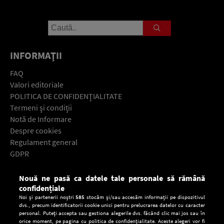
INFORMAŢII
FAQ
Valori editoriale
POLITICA DE CONFIDENŢIALITATE
Termeni şi condiţii
Notă de Informare
Despre cookies
Regulament general
GDPR
Contact
Nouă ne pasă ca datele tale personale să rămână
Descarcă gratuit aplicaţia Europa FM pentru smartphone:
confidențiale
Noi și partenerii noștri
585
stocăm și/sau accesăm informații pe dispozitivul
dvs., precum identificatorii cookie unici pentru prelucrarea datelor cu caracter
personal. Puteți accepta sau gestiona alegerile dvs. făcând clic mai jos sau în
orice moment, pe pagina cu politica de confidențialitate. Aceste alegeri vor fi