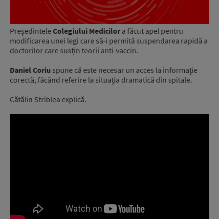
Președintele
Colegiului Medicilor
a făcut apel pentru
modificarea unei legi care să-i permită suspendarea rapidă a
doctorilor care susțin teorii anti-vaccin.
Daniel Coriu
spune că este necesar un acces la informație
corectă, făcând referire la situația dramatică din spitale.
Cătălin Striblea explică.