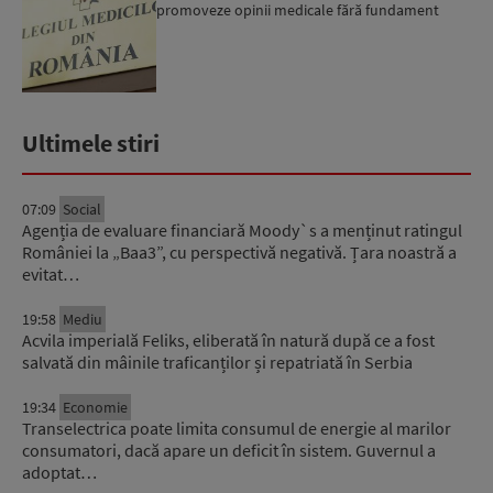
promoveze opinii medicale fără fundament
științific verificab...
Ultimele stiri
07:09
Social
Agenția de evaluare financiară Moody`s a menținut ratingul
României la „Baa3”, cu perspectivă negativă. Țara noastră a
evitat…
19:58
Mediu
Acvila imperială Feliks, eliberată în natură după ce a fost
salvată din mâinile traficanților și repatriată în Serbia
19:34
Economie
Transelectrica poate limita consumul de energie al marilor
consumatori, dacă apare un deficit în sistem. Guvernul a
adoptat…