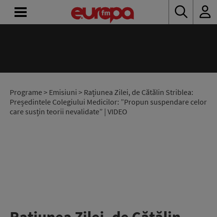
ACASĂ
ȘTIRI
RADIO
Programe
>
Emisiuni
> Rațiunea Zilei, de Cătălin Striblea:
Președintele Colegiului Medicilor: ”Propun suspendare celor
care susțin teorii nevalidate” | VIDEO
CONCURSURI
PODCAST
ASCULTĂ
LIVE