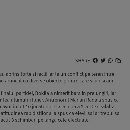
SHARE
au aprins torte si faclii iar la un conflict pe teren intre
 au aruncat cu diverse obiecte printre care si un scaun.
inalul partidei, Bokila a nimerit bara in prelungiri, iar
intea ultimului fluier. Antrenorul Marian Rada a spus ca
 avut in lot 10 jucatori de la echipa a 2-a. De cealalta
itudinea rapidistilor si a spus ca elevii sai ar trebui sa
 facut 3 schimbari pe langa cele efectuate.