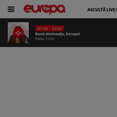
ASCULTĂ LIVE!
07:00 - 10:00
ACASĂ
Bună dimineața, Europa!
Radu Tirim
ȘTIRI
RADIO
CONCURSURI
PODCAST
ASCULTĂ LIVE