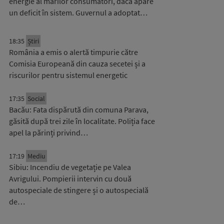
energie al marilor consumatori, dacă apare
un deficit în sistem. Guvernul a adoptat…
18:35
Știri
România a emis o alertă timpurie către
Comisia Europeană din cauza secetei și a
riscurilor pentru sistemul energetic
17:35
Social
Bacău: Fata dispărută din comuna Parava,
găsită după trei zile în localitate. Poliția face
apel la părinți privind…
17:19
Mediu
Sibiu: Incendiu de vegetație pe Valea
Avrigului. Pompierii intervin cu două
autospeciale de stingere și o autospecială
de…