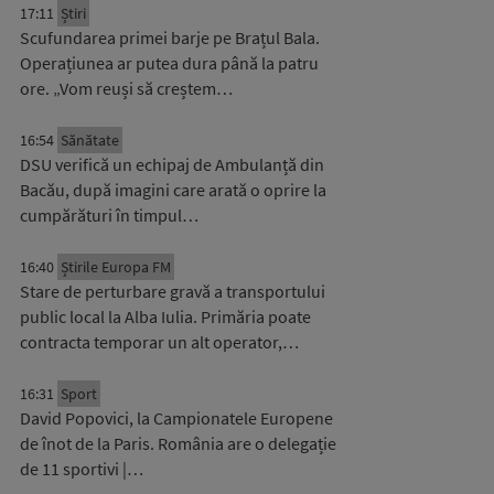
17:11
Știri
Scufundarea primei barje pe Brațul Bala.
Operațiunea ar putea dura până la patru
ore. „Vom reuși să creștem…
16:54
Sănătate
DSU verifică un echipaj de Ambulanță din
Bacău, după imagini care arată o oprire la
cumpărături în timpul…
16:40
Știrile Europa FM
Stare de perturbare gravă a transportului
public local la Alba Iulia. Primăria poate
contracta temporar un alt operator,…
16:31
Sport
David Popovici, la Campionatele Europene
de înot de la Paris. România are o delegație
de 11 sportivi |…