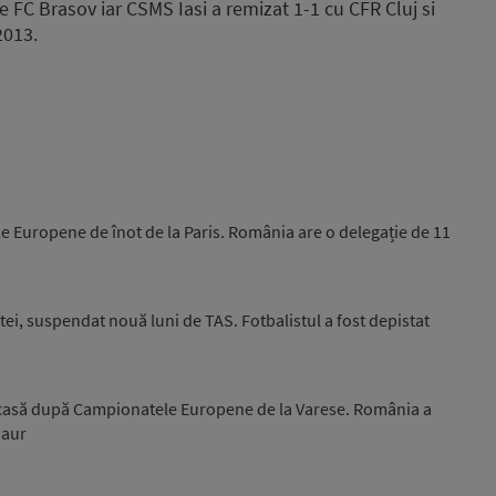
pe FC Brasov iar CSMS Iasi a remizat 1-1 cu CFR Cluj si
2013.
e Europene de înot de la Paris. România are o delegație de 11
ei, suspendat nouă luni de TAS. Fotbalistul a fost depistat
acasă după Campionatele Europene de la Varese. România a
 aur