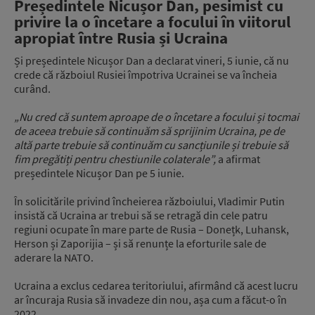
Președintele Nicușor Dan, pesimist cu
privire la o încetare a focului în viitorul
apropiat între Rusia și Ucraina
Și președintele Nicușor Dan a declarat vineri, 5 iunie, că nu
crede că războiul Rusiei împotriva Ucrainei se va încheia
curând.
„Nu cred că suntem aproape de o încetare a focului și tocmai
de aceea trebuie să continuăm să sprijinim Ucraina, pe de
altă parte trebuie să continuăm cu sancțiunile și trebuie să
fim pregătiți pentru chestiunile colaterale”,
a afirmat
președintele Nicușor Dan pe 5 iunie.
În solicitările privind încheierea războiului, Vladimir Putin
insistă că Ucraina ar trebui să se retragă din cele patru
regiuni ocupate în mare parte de Rusia – Donețk, Luhansk,
Herson și Zaporijia – și să renunțe la eforturile sale de
aderare la NATO.
Ucraina a exclus cedarea teritoriului, afirmând că acest lucru
ar încuraja Rusia să invadeze din nou, așa cum a făcut-o în
2022.