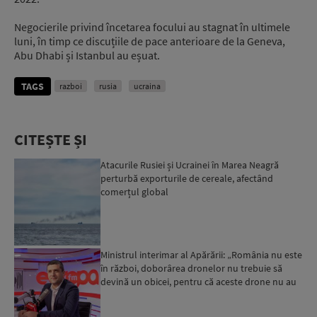
Negocierile privind încetarea focului au stagnat în ultimele
luni, în timp ce discuțiile de pace anterioare de la Geneva,
Abu Dhabi și Istanbul au eșuat.
TAGS
razboi
rusia
ucraina
CITEȘTE ȘI
Atacurile Rusiei și Ucrainei în Marea Neagră
perturbă exporturile de cereale, afectând
comerțul global
Ministrul interimar al Apărării: „România nu este
în război, doborârea dronelor nu trebuie să
devină un obicei, pentru că aceste drone nu au
ce căuta...