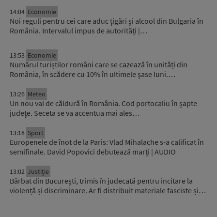
14:04
Economie
Noi reguli pentru cei care aduc țigări și alcool din Bulgaria în
România. Intervalul impus de autorități |…
13:53
Economie
Numărul turiștilor români care se cazează în unități din
România, în scădere cu 10% în ultimele șase luni.…
13:26
Meteo
Un nou val de căldură în România. Cod portocaliu în șapte
județe. Seceta se va accentua mai ales…
13:18
Sport
Europenele de înot de la Paris: Vlad Mihalache s-a calificat în
semifinale. David Popovici debutează marți | AUDIO
13:02
Justiție
Bărbat din București, trimis în judecată pentru incitare la
violență și discriminare. Ar fi distribuit materiale fasciste și…