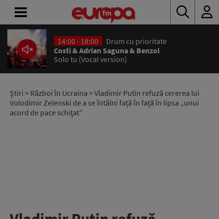
14:00 - 18:00
Drum cu prioritate
ACASĂ
Costi & Adrian Saguna & Benzol
Solo tu (Vocal version)
ȘTIRI
RADIO
Știri
>
Război în Ucraina
> Vladimir Putin refuză cererea lui
Volodimir Zelenski de a se întâlni față în față în lipsa „unui
acord de pace schiţat”
CONCURSURI
PODCAST
ASCULTĂ
LIVE