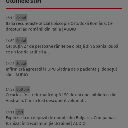
Ultimele stiri
15:13
Social
Italia recunoaște oficial Episcopia Ortodoxă Română. Ce
drepturi au românii din Italia | AUDIO
14:59
Social
Cel puțin 27 de persoane rănite pe o plajă din Spania, după
ce un foc de artificii a…
14:45
Social
Infirmieră agresată la UPU Slatina de o pacientă și de soțul
său | AUDIO
14:37
Cultură
O carte a fost returnată după 150 de ani unei biblioteci din
Australia. Cum a fost descoperit volumul…
14:11
Știri
Explozie la un depozit de muniții din Bulgaria. Compania a
furnizat în trecut muniție Ucrainei | AUDIO