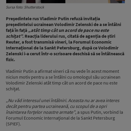
Sursa foto: Shutterstock
Preşedintele rus Vladimir Putin refuză invitația
președintelui ucrainean Volodimir Zelenski de a se întâlni
față în față
„atât timp cât un acord de pace nu este
schiţat”.
Reacția liderului rus, citată de agenția de știri
Reuter, a fost transmisă vineri, la Forumul Economic
Internaţional de la Sankt Petersburg, după ce Volodimir
Zelenski i-a cerut într-o scrisoare deschisă să se întâlnească
fizic.
Vladimir Putin a afirmat vineri că nu vede în acest moment
niciun motiv pentru a se întâlni cu omologul său ucrainean
Volodimir Zelenski atât timp cât un acord de pace nu este
schiţat.
„Nu văd interesul unei întâlniri. Aceasta nu ar avea interes
decât pentru partea ucraineană, cu scopul de a opri
înaintarea forţelor noastre armate”
, a spus Putin, vorbind la
Forumul Economic Internaţional de la Sankt Petersburg
(SPIEF).