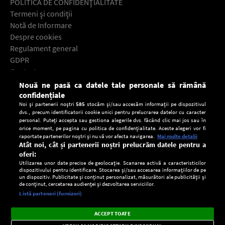
POLITICA DE CONFIDENŢIALITATE
Termeni şi condiţii
Notă de Informare
Despre cookies
Regulament general
GDPR
Contact
Nouă ne pasă ca datele tale personale să rămână
Descarcă gratuit aplicaţia Europa FM pentru smartphone:
confidențiale
Noi și partenerii noștri
585
stocăm și/sau accesăm informații pe dispozitivul
dvs., precum identificatorii cookie unici pentru prelucrarea datelor cu caracter
personal. Puteți accepta sau gestiona alegerile dvs. făcând clic mai jos sau în
orice moment, pe pagina cu politica de confidențialitate. Aceste alegeri vor fi
raportate partenerilor noștri și nu vă vor afecta navigarea.
Mai multe detalii
Atât noi, cât și partenerii noștri prelucrăm datele pentru a
oferi:
Utilizarea unor date precise de geolocație. Scanarea activă a caracteristicilor
dispozitivului pentru identificare. Stocarea și/sau accesarea informațiilor de pe
un dispozitiv. Publicitate și conținut personalizat, măsurători ale publicității și
de conținut, cercetarea audienței și dezvoltarea serviciilor.
Setări:
Listă parteneri (furnizori)
Ascultă Europa FM în aplicație
Dark
×
Instalează
Radio live, podcasturi, știri și alerte
ACCEPT TOATE
Mode
importante.