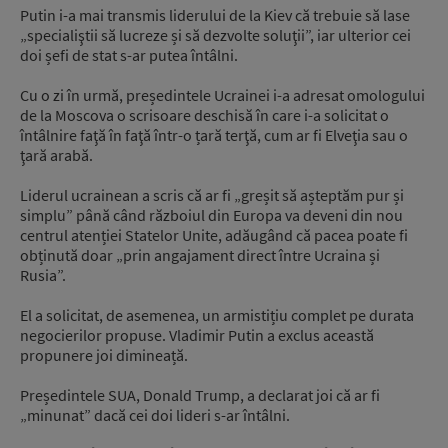
Putin i-a mai transmis liderului de la Kiev că trebuie să lase
„specialiştii să lucreze și să dezvolte soluţii”, iar ulterior cei
doi șefi de stat s-ar putea întâlni.
Cu o zi în urmă, președintele Ucrainei i-a adresat omologului
de la Moscova o scrisoare deschisă în care i-a solicitat o
întâlnire faţă în faţă într-o țară terţă, cum ar fi Elveţia sau o
ţară arabă.
Liderul ucrainean a scris că ar fi „greșit să așteptăm pur și
simplu” până când războiul din Europa va deveni din nou
centrul atenției Statelor Unite, adăugând că pacea poate fi
obținută doar „prin angajament direct între Ucraina și
Rusia”.
El a solicitat, de asemenea, un armistițiu complet pe durata
negocierilor propuse. Vladimir Putin a exclus această
propunere joi dimineață.
Președintele SUA, Donald Trump, a declarat joi că ar fi
„minunat” dacă cei doi lideri s-ar întâlni.