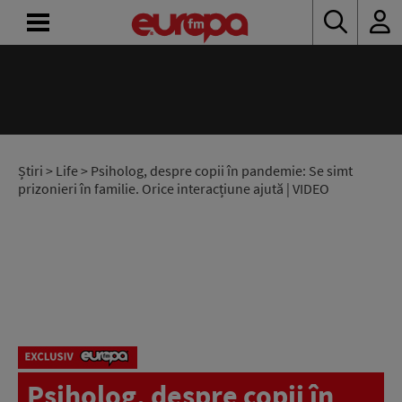
ACASĂ
ȘTIRI
RADIO
Știri
>
Life
> Psiholog, despre copii în pandemie: Se simt
prizonieri în familie. Orice interacțiune ajută | VIDEO
CONCURSURI
PODCAST
ASCULTĂ
LIVE
Psiholog, despre copii în