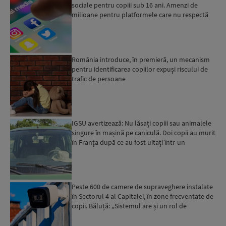
sociale pentru copiii sub 16 ani. Amenzi de
milioane pentru platformele care nu respectă
regulile
România introduce, în premieră, un mecanism
pentru identificarea copiilor expuși riscului de
trafic de persoane
IGSU avertizează: Nu lăsați copiii sau animalele
singure în mașină pe caniculă. Doi copii au murit
în Franța după ce au fost uitați într-un
autoturism...
Peste 600 de camere de supraveghere instalate
în Sectorul 4 al Capitalei, în zone frecventate de
copii. Băluță: „Sistemul are și un rol de
prevenție”...