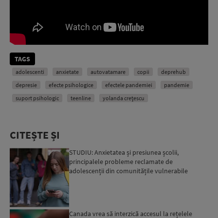
TAGS
adolescenti
anxietate
autovatamare
copii
deprehub
depresie
efecte psihologice
efectele pandemiei
pandemie
suport psihologic
teenline
yolanda crețescu
CITEȘTE ȘI
STUDIU: Anxietatea și presiunea școlii,
principalele probleme reclamate de
adolescenții din comunitățile vulnerabile
Canada vrea să interzică accesul la rețelele