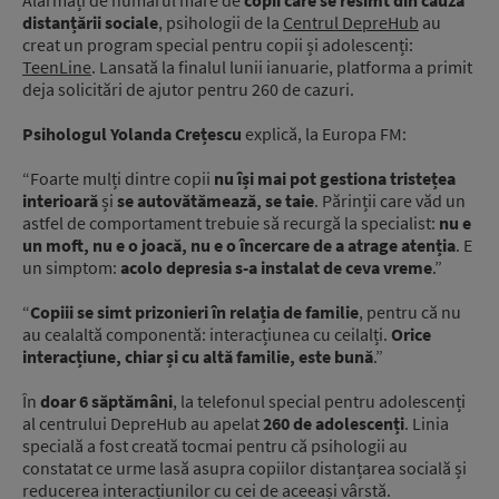
Alarmați de numărul mare de
copii care se resimt din cauza
distanțării sociale
, psihologii de la
Centrul DepreHub
au
creat un program special pentru copii și adolescenți:
TeenLine
. Lansată la finalul lunii ianuarie, platforma a primit
deja solicitări de ajutor pentru 260 de cazuri.
Psihologul Yolanda Crețescu
explică, la Europa FM:
“Foarte mulți dintre copii
nu își mai pot gestiona tristețea
interioară
și
se autovătămează, se taie
. Părinții care văd un
astfel de comportament trebuie să recurgă la specialist:
nu e
un moft, nu e o joacă, nu e o încercare de a atrage atenția
. E
un simptom:
acolo depresia s-a instalat de ceva vreme
.”
“
Copiii se simt prizonieri în relația de familie
, pentru că nu
au cealaltă componentă: interacțiunea cu ceilalți.
Orice
interacțiune, chiar și cu altă familie, este bună
.”
În
doar 6 săptămâni
, la telefonul special pentru adolescenți
al centrului DepreHub au apelat
260 de adolescenți
. Linia
specială a fost creată tocmai pentru că psihologii au
constatat ce urme lasă asupra copiilor distanțarea socială și
reducerea interacțiunilor cu cei de aceeași vârstă.