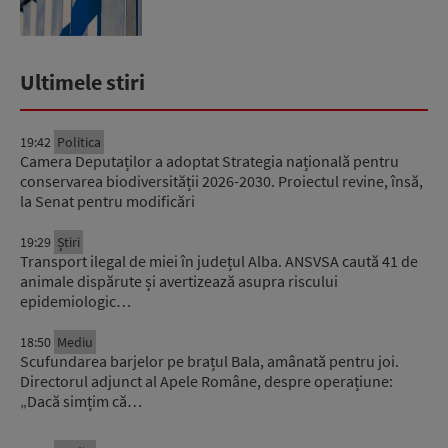
Ultimele stiri
19:42
Politica
Camera Deputaților a adoptat Strategia națională pentru
conservarea biodiversității 2026-2030. Proiectul revine, însă,
la Senat pentru modificări
19:29
Știri
Transport ilegal de miei în județul Alba. ANSVSA caută 41 de
animale dispărute și avertizează asupra riscului
epidemiologic…
18:50
Mediu
Scufundarea barjelor pe brațul Bala, amânată pentru joi.
Directorul adjunct al Apele Române, despre operațiune:
„Dacă simțim că…