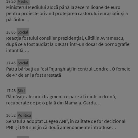
18:20
Mediu
Ministerul Mediului alocă până la zece milioane de euro
pentru proiecte privind protejarea castorului eurasiatic și a
păsărilor…
18:05
Social
Reacția fostului consilier prezidențial, Cătălin Avramescu,
după ce a fost audiat la DIICOT într-un dosar de pornografie
infantilă:…
17:45
Social
Patru bărbați au fost înjunghiați în centrul Londrei. O femeie
de 47 de ani a fost arestată
17:28
Știri
Rămășițe ale unui fragment ce pare a fi dintr-o dronă,
recuperate de pe o plajă din Mamaia. Garda…
16:52
Politica
Senatul a adoptat „Legea ANI”, în calitate de for decizional.
PNL și USR susțin că două amendamente introduse…