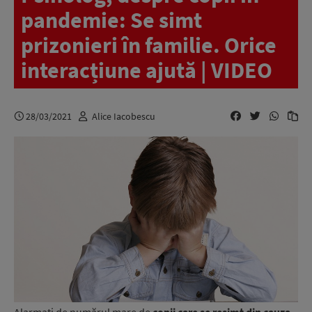
pandemie: Se simt
prizonieri în familie. Orice
interacțiune ajută | VIDEO
28/03/2021
Alice Iacobescu