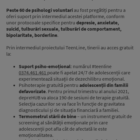
Peste 60 de psihologi voluntari
au fost pregătiți pentru a
oferi suport prin intermediul acestei platforme, conform
unor protocoale specifice pentru
depresie, anxietate,
suicid, tulburări sexuale, tulburări de comportament,
bipolaritate, borderline
.
Prin intermediul proiectului TeenLine, tinerii au acces gratuit
la:
Suport psiho-emoțional
: numărul #teenline
0374.461.461
poate fi apelat 24/7 de adolescenții care
experimentează situații de dezechilibru emoțional.
Psihoterapie gratuită pentru
adolescenții din familii
defavorizate
. Pentru primul trimestru al anului 2021,
depreHUB va aloca 190 de sesiuni de terapie gratuită.
Selecția cazurilor se va face în funcție de gravitatea
diagnosticului și de situația financiară a familiei.
Termometrul stării de bine
– un instrument gratuit de
screening al sănătății emoționale prin care
adolescenții pot afla cât de afectată le este
emoționalitatea.