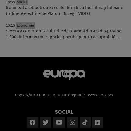
16:38
Social
Ironii pe Facebook după ce doi turiști au fost filmați folosind
trotinete electrice pe Platoul Bucegi | VIDEO
16:16
Economie
Seceta a compromis culturile de toamnă din Arad. Aproape
1.300 de fermieri au raportat pagube pentru o suprafață…
Copyright © Europa FM. Toate drepturile rezervate. 2026
SOCIAL