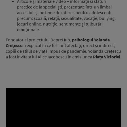
Articole și materiale video – informații și sfaturi
practice de la specialiști, prezentate într-un limbaj
accesibil, și pe teme de interes pentru adolescenți,
precum: școală, relații, sexualitate, vocație, bullying,
jocuri online, nutriție, sentimente și tulburări
emoționale.
Fondator al proiectului DepreHub,
psihologul Yolanda
Crețescu
a explicat în ce fel sunt afectați, direct și indirect,
copiii de stilul de viață impus de pandemie. Yolanda Crețescu
a fost invitata lui Alice Iacobescu în emisiunea
Piața Victoriei
.