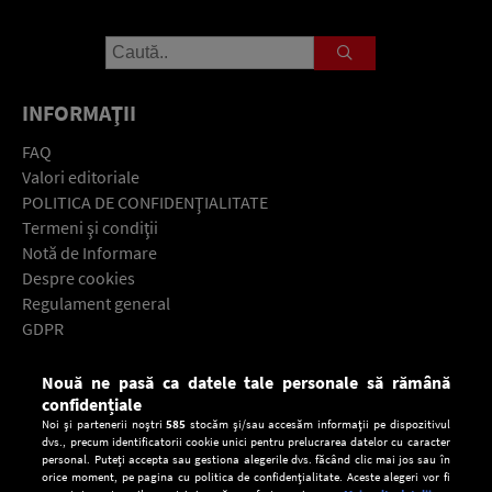
INFORMAŢII
FAQ
Valori editoriale
POLITICA DE CONFIDENŢIALITATE
Termeni şi condiţii
Notă de Informare
Despre cookies
Regulament general
GDPR
Contact
Nouă ne pasă ca datele tale personale să rămână
Descarcă gratuit aplicaţia Europa FM pentru smartphone:
confidențiale
Noi și partenerii noștri
585
stocăm și/sau accesăm informații pe dispozitivul
dvs., precum identificatorii cookie unici pentru prelucrarea datelor cu caracter
personal. Puteți accepta sau gestiona alegerile dvs. făcând clic mai jos sau în
orice moment, pe pagina cu politica de confidențialitate. Aceste alegeri vor fi