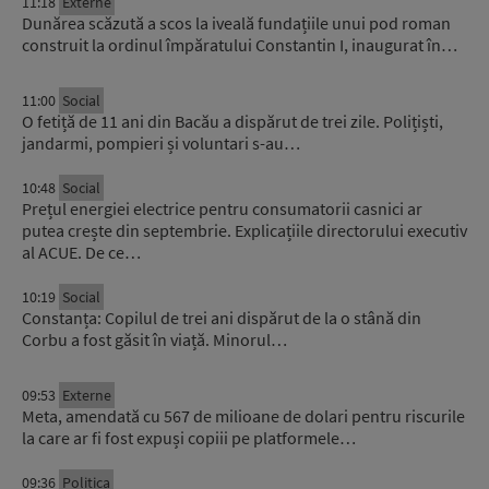
11:18
Externe
Dunărea scăzută a scos la iveală fundațiile unui pod roman
construit la ordinul împăratului Constantin I, inaugurat în…
11:00
Social
O fetiță de 11 ani din Bacău a dispărut de trei zile. Polițiști,
jandarmi, pompieri și voluntari s-au…
10:48
Social
Prețul energiei electrice pentru consumatorii casnici ar
putea crește din septembrie. Explicațiile directorului executiv
al ACUE. De ce…
10:19
Social
Constanța: Copilul de trei ani dispărut de la o stână din
Corbu a fost găsit în viață. Minorul…
09:53
Externe
Meta, amendată cu 567 de milioane de dolari pentru riscurile
la care ar fi fost expuși copiii pe platformele…
09:36
Politica