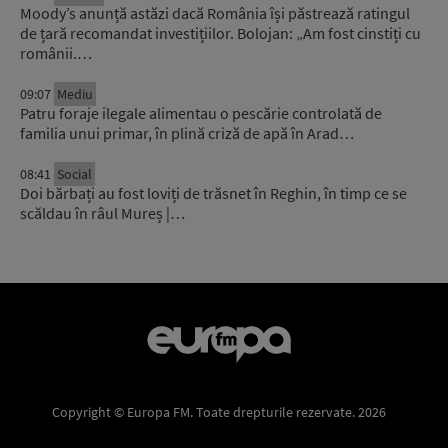
Moody’s anunță astăzi dacă România își păstrează ratingul
de țară recomandat investițiilor. Bolojan: „Am fost cinstiți cu
românii.…
09:07
Mediu
Patru foraje ilegale alimentau o pescărie controlată de
familia unui primar, în plină criză de apă în Arad…
08:41
Social
Doi bărbați au fost loviți de trăsnet în Reghin, în timp ce se
scăldau în râul Mureș |…
Copyright © Europa FM. Toate drepturile rezervate. 2026