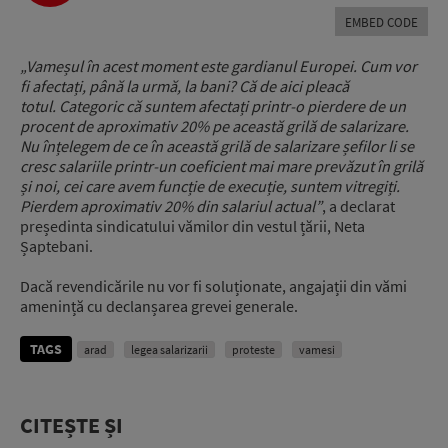
EMBED CODE
„Vameșul în acest moment este gardianul Europei.
Cum vor
fi afectați, până la urmă, la bani? Că de aici pleacă
totul.
Categoric că suntem afectați printr-o pierdere de un
procent de aproximativ 20% pe această grilă de salarizare.
Nu înțelegem de ce în această grilă de salarizare șefilor li se
cresc salariile printr-un coeficient mai mare prevăzut în grilă
și noi, cei care avem funcție de execuție, suntem vitregiți.
Pierdem aproximativ 20% din salariul actual”
, a declarat
președinta sindicatului vămilor din vestul țării, Neta
Șaptebani.
Dacă revendicările nu vor fi soluționate, angajații din vămi
amenință cu declanșarea grevei generale.
TAGS
arad
legea salarizarii
proteste
vamesi
CITEȘTE ȘI