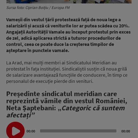
Sursa foto: Ciprian Boițiu / Europa FM
Vameșii din vestul țării protestează față de noua lege a
salarizării și acuză că veniturile lor ar putea scădea cu 20%.
Angajații Autorității Vamale au început protestul prin exces
de zel, adică aplicarea strictă a tuturor procedurilor de
control, ceea ce poate duce la creșterea timpilor de
așteptare în punctele vamale.
La Arad, mai mulți membri ai Sindicatului Meridian au
protestat în fața instituției. Sindicaliștii susțin că noua grilă
de salarizare avantajează funcțiile de conducere, în timp ce
personalul de execuție pierde din venituri.
Președinte sindicatul meridian care
reprezintă vămile din vestul României,
Neta Șaptebani: „
Categoric că suntem
afectați”
Audio
Player
00:00
00:00