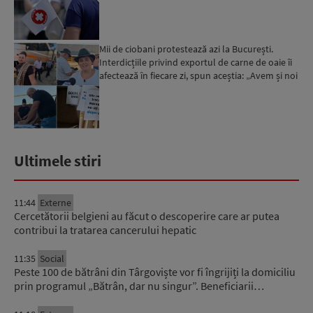
personalului m...
Mii de ciobani protestează azi la București.
Interdicțiile privind exportul de carne de oaie îi
afectează în fiecare zi, spun aceștia: „Avem și noi
o ...
Ultimele stiri
11:44
Externe
Cercetătorii belgieni au făcut o descoperire care ar putea
contribui la tratarea cancerului hepatic
11:35
Social
Peste 100 de bătrâni din Târgoviște vor fi îngrijiți la domiciliu
prin programul „Bătrân, dar nu singur”. Beneficiarii…