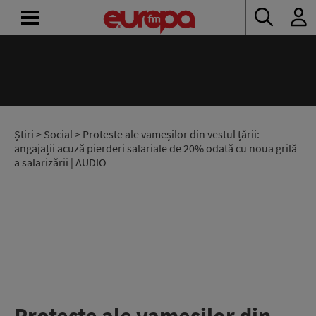
ACASĂ
ȘTIRI
RADIO
Știri
>
Social
> Proteste ale vameșilor din vestul țării:
angajații acuză pierderi salariale de 20% odată cu noua grilă
a salarizării | AUDIO
CONCURSURI
PODCAST
ASCULTĂ
LIVE