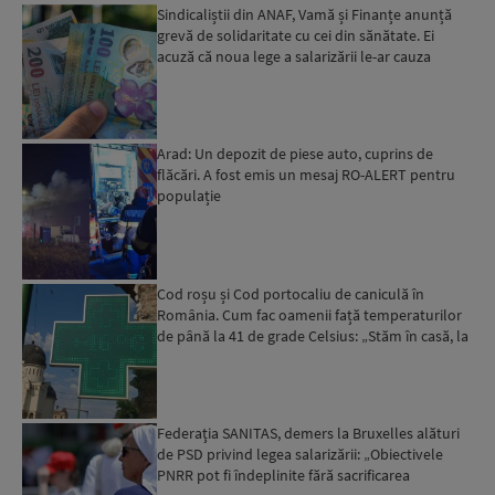
Sindicaliștii din ANAF, Vamă și Finanțe anunță
grevă de solidaritate cu cei din sănătate. Ei
acuză că noua lege a salarizării le-ar cauza
diminuări de...
Arad: Un depozit de piese auto, cuprins de
flăcări. A fost emis un mesaj RO-ALERT pentru
populație
Cod roșu și Cod portocaliu de caniculă în
România. Cum fac oamenii față temperaturilor
de până la 41 de grade Celsius: „Stăm în casă, la
aer condițion...
Federaţia SANITAS, demers la Bruxelles alături
de PSD privind legea salarizării: „Obiectivele
PNRR pot fi îndeplinite fără sacrificarea