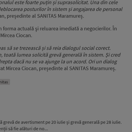
nalul este foarte puțin și suprasolicitat.
Una din cele
eblocarea posturilor în sistem și angajarea de personal
an, președinte al SANITAS Maramureș.
n forma actuală şi reluarea imediată a negocierilor. În
 Mircea Ciocan.
eas
să se trezească și să reia dialogul social corect.
e,
toată lumea solicită grevă generală în sistem.
Și cred
repta dacă nu se va ajunge la un acord.
O
ri un dialog
rat
Mircea Ciocan, președinte al SANITAS Maramureș.
nitas
 grevă de avertisment pe 20 iulie și grevă generală pe 28 iulie.
ii să fie alături de no...