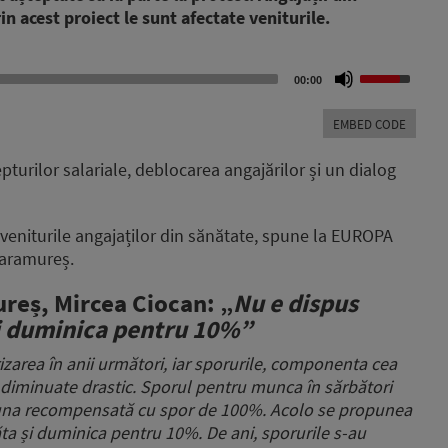
in acest proiect le sunt afectate veniturile.
Use
00:00
Up/Down
Arrow
EMBED CODE
keys
to
repturilor salariale, deblocarea angajărilor și un dialog
increase
or
decrease
 veniturile angajaților din sănătate, spune la EUROPA
volume.
Maramureș.
reș, Mircea Ciocan: „
Nu e dispus
și duminica pentru 10%”
izarea în anii următori,
iar sporurile, componenta cea
 diminuate drastic.
Sporul pentru munca în sărbători
auna recompensată cu spor de 100%.
Acolo se propunea
ăta și duminica pentru 10%.
De ani, sporurile s-au