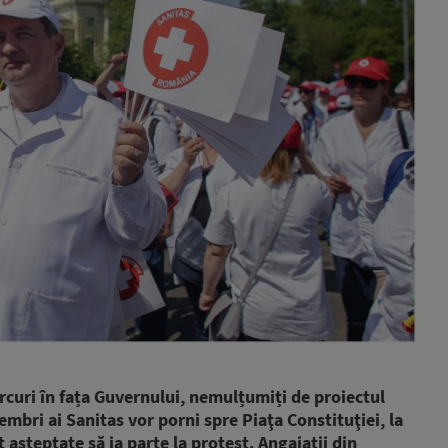
rcuri în fața Guvernului, nemulțumiți de proiectul
 membri ai Sanitas vor porni spre Piaţa Constituţiei, la
șteptate să ia parte la protest. Angajații din