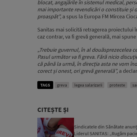
blocat, angajările în sistemul medical,
perso
mai importante revendicări o constituie și
d
proaspăt”,
a spus la Europa FM Mircea Cioc
Sanitas mai solicită retragerea proiectului î
caz contrar, va fi grevă generală, mai spune
„Trebuie guvernul, în al douăsprezecelea c
Pasul următor va fi greva.
Fără nicio discuți
că până la urmă, în direcția asta
ne vom înd
corect și onest, ori grevă generală”,
a decla
TAGS
greva
legea salarizarii
proteste
sa
CITEȘTE ȘI
Sindicatele din Sănătate anunță
Liderul SANITAS: „Rugăm pacienț