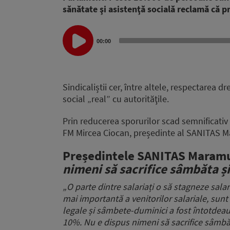
sănătate şi asistenţă socială reclamă că pr
Audio
00:00
Player
Sindicaliștii cer, între altele, respectarea d
social „real” cu autorităţile.
Prin reducerea sporurilor scad semnificativ
FM Mircea Ciocan, președinte al SANITAS 
Președintele SANITAS Maramu
nimeni să sacrifice sâmbăta 
„O parte dintre salariați o să stagneze salar
mai importantă a venitorilor salariale,
sunt
legale și sâmbete-duminici
a fost întotde
10%.
Nu e dispus nimeni să sacrifice sâmb