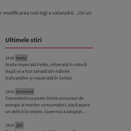
modificarea noii legi a salarizării. „Ori un
Ultimele stiri
19:58
Mediu
Acvila imperială Feliks, eliberată în natură
după ce a fost salvată din mâinile
traficanților și repatriată în Serbia
19:34
Economie
Transelectrica poate limita consumul de
energie al marilor consumatori, dacă apare
un deficit în sistem. Guvernul a adoptat…
18:35
Știri