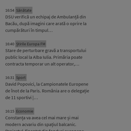
16:54
Sănătate
DSU verifică un echipaj de Ambulanță din
Bacău, după imagini care arată o oprire la
cumpărături în timpul…
16:40
Știrile Europa FM
Stare de perturbare gravă a transportului
public local la Alba Iulia. Primăria poate
contracta temporar un alt operator,…
16:31
Sport
David Popovici, la Campionatele Europene
de înot de la Paris. România are o delegație
de 11 sportivi |…
16:15
Economie
Constanța va avea cel mai mare și mai
modern acvariu din spațiul balcanic.