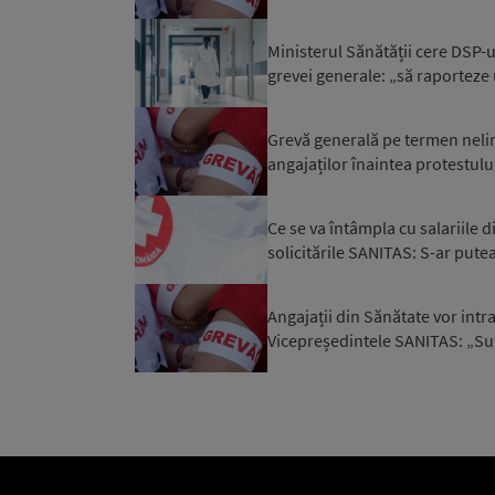
Ministerul Sănătății cere DSP-u
grevei generale: „să raporteze 
Grevă generală pe termen nelim
angajaților înaintea protestulu
Ce se va întâmpla cu salariile d
solicitările SANITAS: S-ar putea
Angajații din Sănătate vor intra
Vicepreședintele SANITAS: „S