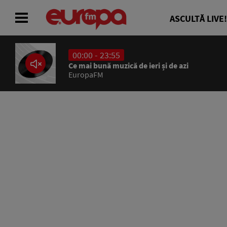
ASCULTĂ LIVE!
00:00 - 23:55
ACASĂ
Ce mai bună muzică de ieri și de azi
EuropaFM
ȘTIRI
RADIO
CONCURSURI
PODCAST
ASCULTĂ LIVE