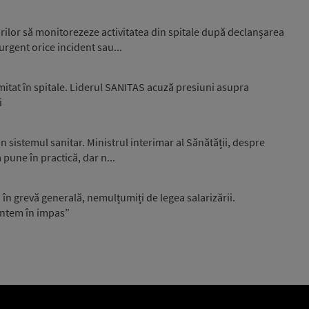
rilor să monitorezeze activitatea din spitale după declanșarea
urgent orice incident sau...
itat în spitale. Liderul SANITAS acuză presiuni asupra
i
in sistemul sanitar. Ministrul interimar al Sănătății, despre
 pune în practică, dar n...
 în grevă generală, nemulțumiți de legea salarizării.
untem în impas”