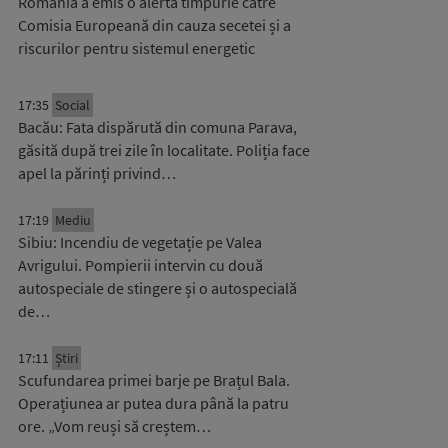
România a emis o alertă timpurie către
Comisia Europeană din cauza secetei și a
riscurilor pentru sistemul energetic
17:35
Social
Bacău: Fata dispărută din comuna Parava,
găsită după trei zile în localitate. Poliția face
apel la părinți privind…
17:19
Mediu
Sibiu: Incendiu de vegetație pe Valea
Avrigului. Pompierii intervin cu două
autospeciale de stingere și o autospecială
de…
17:11
Știri
Scufundarea primei barje pe Brațul Bala.
Operațiunea ar putea dura până la patru
ore. „Vom reuși să creștem…