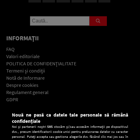
INFORMAŢII
FAQ
Valori editoriale
POLITICA DE CONFIDENŢIALITATE
Termeni şi condiţii
Notă de Informare
Despre cookies
Regulament general
GDPR
Contact
Nouă ne pasă ca datele tale personale să rămână
Descarcă gratuit aplicaţia Europa FM pentru smartphone:
confidențiale
Noi și partenerii noștri
585
stocăm și/sau accesăm informații pe dispozitivul
dvs., precum identificatorii cookie unici pentru prelucrarea datelor cu caracter
personal. Puteți accepta sau gestiona alegerile dvs. făcând clic mai jos sau în