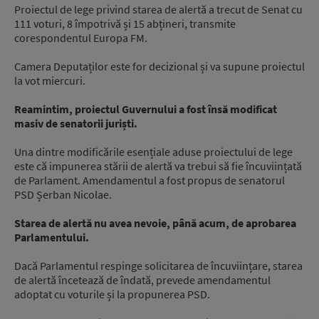
Proiectul de lege privind starea de alertă a trecut de Senat cu
111 voturi, 8 împotrivă și 15 abțineri, transmite
corespondentul Europa FM.
Camera Deputaților este for decizional și va supune proiectul
la vot miercuri.
Reamintim, proiectul Guvernului a fost însă modificat
masiv de senatorii juriști.
Una dintre modificările esențiale aduse proiectului de lege
este că impunerea stării de alertă va trebui să fie încuviințată
de Parlament. Amendamentul a fost propus de senatorul
PSD Șerban Nicolae.
Starea de alertă nu avea nevoie, până acum, de aprobarea
Parlamentului.
Dacă Parlamentul respinge solicitarea de încuviințare, starea
de alertă încetează de îndată, prevede amendamentul
adoptat cu voturile și la propunerea PSD.