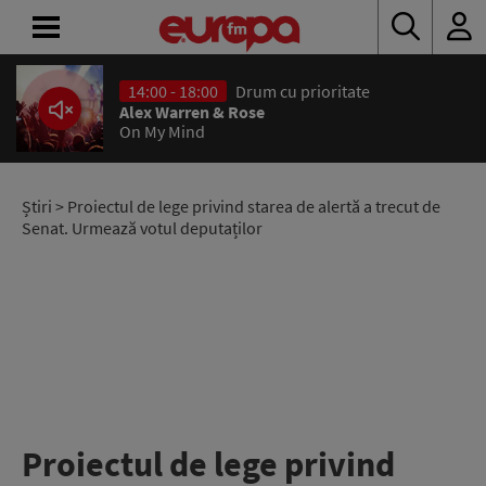
14:00 - 18:00
Drum cu prioritate
ACASĂ
Alex Warren & Rose
On My Mind
ȘTIRI
RADIO
Știri
> Proiectul de lege privind starea de alertă a trecut de
Senat. Urmează votul deputaților
CONCURSURI
PODCAST
ASCULTĂ
LIVE
Proiectul de lege privind