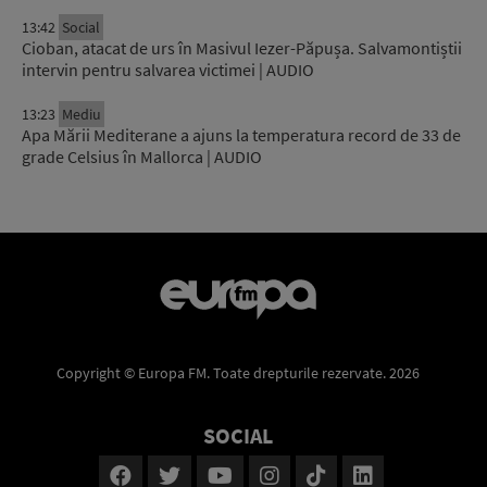
13:42
Social
Cioban, atacat de urs în Masivul Iezer-Păpușa. Salvamontiștii
intervin pentru salvarea victimei | AUDIO
13:23
Mediu
Apa Mării Mediterane a ajuns la temperatura record de 33 de
grade Celsius în Mallorca | AUDIO
Copyright © Europa FM. Toate drepturile rezervate. 2026
SOCIAL