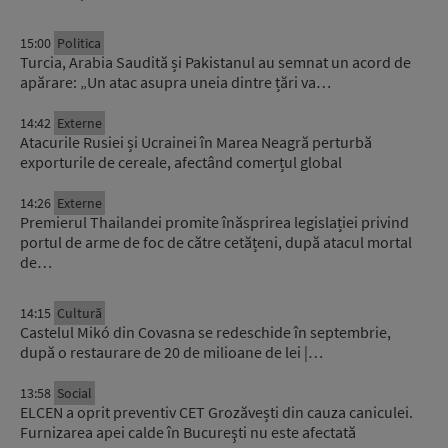
15:00
Politica
Turcia, Arabia Saudită și Pakistanul au semnat un acord de
apărare: „Un atac asupra uneia dintre țări va…
14:42
Externe
Atacurile Rusiei și Ucrainei în Marea Neagră perturbă
exporturile de cereale, afectând comerțul global
14:26
Externe
Premierul Thailandei promite înăsprirea legislației privind
portul de arme de foc de către cetățeni, după atacul mortal
de…
14:15
Cultură
Castelul Mikó din Covasna se redeschide în septembrie,
după o restaurare de 20 de milioane de lei |…
13:58
Social
ELCEN a oprit preventiv CET Grozăvești din cauza caniculei.
Furnizarea apei calde în Bucureşti nu este afectată