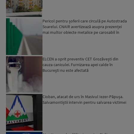
Ciucu: Vor...
Pericol pentru șoferii care circulă pe Autostrada
Soarelui. CNAIR avertizează asupra prezenței
mai multor obiecte metalice pe carosabil în
ultimele zi...
ELCEN a oprit preventiv CET Grozăvești din
cauza caniculei. Furnizarea apei calde în
Bucureşti nu este afectată
Cioban, atacat de urs în Masivul Iezer-Păpușa.
Salvamontiștii intervin pentru salvarea victimei