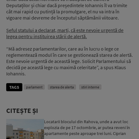
Deputaților și chiar dacă președintele Iohannis îl va trimite
cât mai rapid cu putință la promulgare, el nu va intra în
vigoare mai devreme de începutul săptămânii viitoare.
Șeful statului a declarat, marți, că este nevoie urgentă de
legea pentru instituirea stării de alertă.
“Mă adresez parlamentarilor, care au în lucru o lege ce
reglementează modul în care se gestionează starea de alertă.
Este nevoie urgentă de această lege. Solicit Parlamentului să
decidă pe această lege cu maximă celeritate”, a spus Klaus
Iohannis.
TAGS
parlament
starea de alerta
stiri interne
CITEȘTE ȘI
Locatarii blocului din Rahova, unde a avut loc
explozia de pe 17 octombrie, ar putea reveni în
apartamente peste aproape trei luni. Ciprian