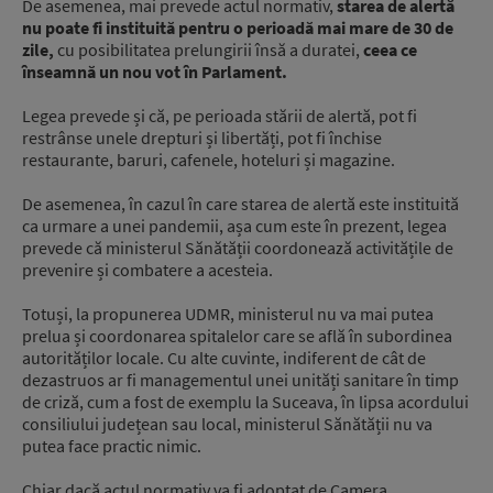
De asemenea, mai prevede actul normativ,
starea de alertă
nu poate fi instituită pentru o perioadă mai mare de 30 de
zile,
cu posibilitatea prelungirii însă a duratei,
ceea ce
înseamnă un nou vot în Parlament.
Legea prevede și că, pe perioada stării de alertă, pot fi
restrânse unele drepturi și libertăți, pot fi închise
restaurante, baruri, cafenele, hoteluri și magazine.
De asemenea, în cazul în care starea de alertă este instituită
ca urmare a unei pandemii, așa cum este în prezent, legea
prevede că ministerul Sănătății coordonează activitățile de
prevenire și combatere a acesteia.
Totuși, la propunerea UDMR, ministerul nu va mai putea
prelua și coordonarea spitalelor care se află în subordinea
autorităților locale. Cu alte cuvinte, indiferent de cât de
dezastruos ar fi managementul unei unități sanitare în timp
de criză, cum a fost de exemplu la Suceava, în lipsa acordului
consiliului județean sau local, ministerul Sănătății nu va
putea face practic nimic.
Chiar dacă actul normativ va fi adoptat de Camera