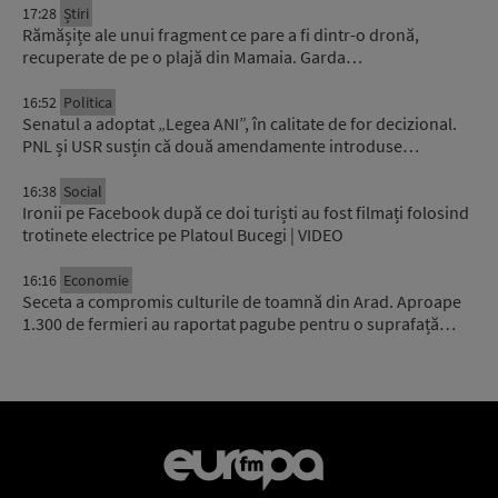
17:28
Știri
Rămășițe ale unui fragment ce pare a fi dintr-o dronă,
recuperate de pe o plajă din Mamaia. Garda…
16:52
Politica
Senatul a adoptat „Legea ANI”, în calitate de for decizional.
PNL și USR susțin că două amendamente introduse…
16:38
Social
Ironii pe Facebook după ce doi turiști au fost filmați folosind
trotinete electrice pe Platoul Bucegi | VIDEO
16:16
Economie
Seceta a compromis culturile de toamnă din Arad. Aproape
1.300 de fermieri au raportat pagube pentru o suprafață…