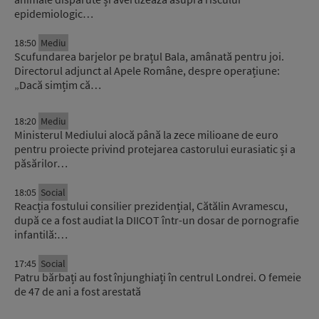
epidemiologic…
18:50
Mediu
Scufundarea barjelor pe brațul Bala, amânată pentru joi.
Directorul adjunct al Apele Române, despre operațiune:
„Dacă simțim că…
18:20
Mediu
Ministerul Mediului alocă până la zece milioane de euro
pentru proiecte privind protejarea castorului eurasiatic și a
păsărilor…
18:05
Social
Reacția fostului consilier prezidențial, Cătălin Avramescu,
după ce a fost audiat la DIICOT într-un dosar de pornografie
infantilă:…
17:45
Social
Patru bărbați au fost înjunghiați în centrul Londrei. O femeie
de 47 de ani a fost arestată