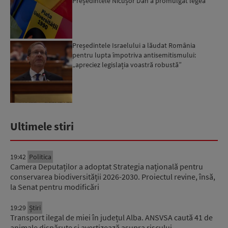
Președintele Nicușor Dan a promulgat legea
Președintele Israelului a lăudat România
pentru lupta împotriva antisemitismului:
„apreciez legislația voastră robustă”
Ultimele stiri
19:42
Politica
Camera Deputaților a adoptat Strategia națională pentru
conservarea biodiversității 2026-2030. Proiectul revine, însă,
la Senat pentru modificări
19:29
Știri
Transport ilegal de miei în județul Alba. ANSVSA caută 41 de
animale dispărute și avertizează asupra riscului