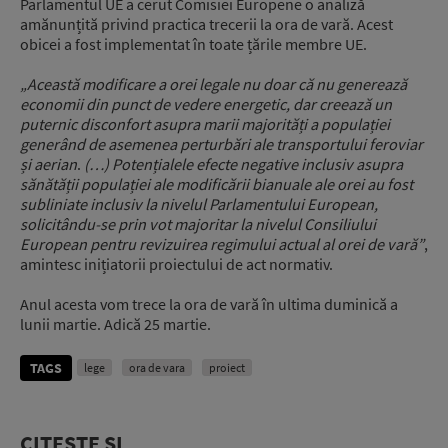
Parlamentul UE a cerut Comisiei Europene o analiză
amănunțită privind practica trecerii la ora de vară. Acest
obicei a fost implementat în toate țările membre UE.
„Această modificare a orei legale nu doar că nu generează
economii din punct de vedere energetic, dar creează un
puternic disconfort asupra marii majorități a populației
generând de asemenea perturbări ale transportului feroviar
și aerian
.
(…) Potențialele efecte negative inclusiv asupra
sănătății populației ale modificării bianuale ale orei au fost
subliniate inclusiv la nivelul Parlamentului European,
solicitându-se prin vot majoritar la nivelul Consiliului
European pentru revizuirea regimului actual al orei de vară”
,
amintesc inițiatorii proiectului de act normativ.
Anul acesta vom trece la ora de vară în ultima duminică a
lunii martie. Adică 25 martie.
TAGS
lege
ora de vara
proiect
CITEȘTE ȘI