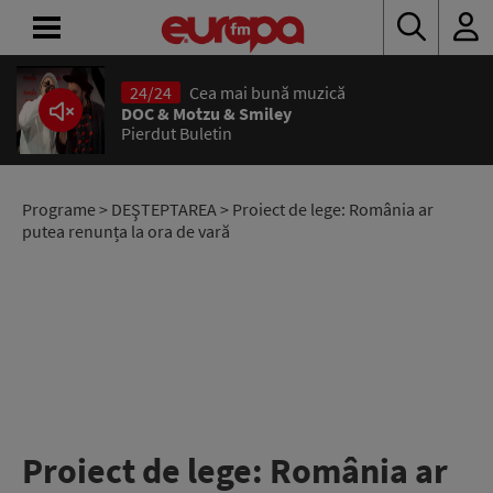
24/24
Cea mai bună muzică
ACASĂ
DOC & Motzu & Smiley
Pierdut Buletin
ȘTIRI
RADIO
Programe
>
DEŞTEPTAREA
> Proiect de lege: România ar
putea renunța la ora de vară
CONCURSURI
PODCAST
ASCULTĂ
LIVE
Proiect de lege: România ar