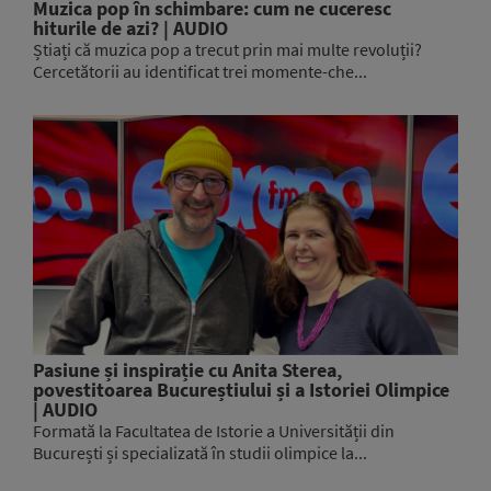
Muzica pop în schimbare: cum ne cuceresc
hiturile de azi? | AUDIO
Știați că muzica pop a trecut prin mai multe revoluții?
Cercetătorii au identificat trei momente-che...
Pasiune și inspirație cu Anita Sterea,
povestitoarea Bucureștiului și a Istoriei Olimpice
| AUDIO
Formată la Facultatea de Istorie a Universității din
București și specializată în studii olimpice la...