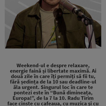
Weekend-ul e despre relaxare,
energie faină și libertate maximă. Ai
două zile în care îți permiți să fii tu,
fără ședința de la 10 sau deadline-ul
ăla urgent. Singurul loc în care te
pontezi este în “Bună dimineața,
Europa!”, de la 7 la 10. Radu Tirim
face cinste cu cafeaua, cu muzica și cu