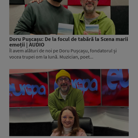
Doru Pușcașu: De la focul de tabără la Scena marii
emoții | AUDIO
Îl avem alături de noi pe Doru Pușcașu, fondatorul și
vocea trupei om la lună. Muzician, poet...