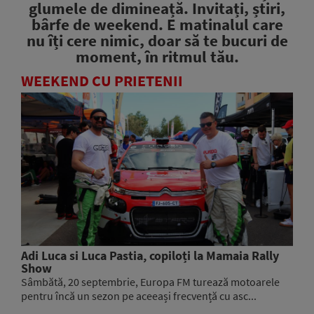
glumele de dimineață. Invitați, știri,
bârfe de weekend. E matinalul care
nu îți cere nimic, doar să te bucuri de
moment, în ritmul tău.
WEEKEND CU PRIETENII
Adi Luca si Luca Pastia, copiloți la Mamaia Rally
Show
Sâmbătă, 20 septembrie, Europa FM turează motoarele
pentru încă un sezon pe aceeași frecvență cu asc...