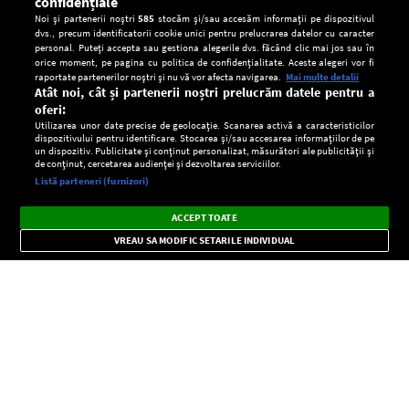
confidențiale
Noi și partenerii noștri
585
stocăm și/sau accesăm informații pe dispozitivul
dvs., precum identificatorii cookie unici pentru prelucrarea datelor cu caracter
personal. Puteți accepta sau gestiona alegerile dvs. făcând clic mai jos sau în
orice moment, pe pagina cu politica de confidențialitate. Aceste alegeri vor fi
raportate partenerilor noștri și nu vă vor afecta navigarea.
Mai multe detalii
Atât noi, cât și partenerii noștri prelucrăm datele pentru a
oferi:
Utilizarea unor date precise de geolocație. Scanarea activă a caracteristicilor
dispozitivului pentru identificare. Stocarea și/sau accesarea informațiilor de pe
un dispozitiv. Publicitate și conținut personalizat, măsurători ale publicității și
de conținut, cercetarea audienței și dezvoltarea serviciilor.
Setări:
Listă parteneri (furnizori)
Ascultă Europa FM în aplicație
Dark
×
Instalează
Radio live, podcasturi, știri și alerte
ACCEPT TOATE
Mode
importante.
VREAU SA MODIFIC SETARILE INDIVIDUAL
CONFIDENŢIALITATE