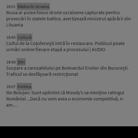
18:51
Război în Ucraina
Rusia ar putea folosi drone ucrainene capturate pentru
provocări în statele baltice, avertizează ministrul apărării din
Lituania
18:45
Cultură
Coiful de la Coțofenești intră în restaurare. Publicul poate
urmări online fiecare etapă a procesului | AUDIO
18:40
Știri
Surpare a carosabilului pe Bulevardul Eroilor din București.
Traficul se desfășoară restricționat
18:07
Politica
Ilie Bolojan: Sunt optimist că Moody’s va menține ratingul
României. „Dacă nu vom avea o economie competitivă, n-
am…