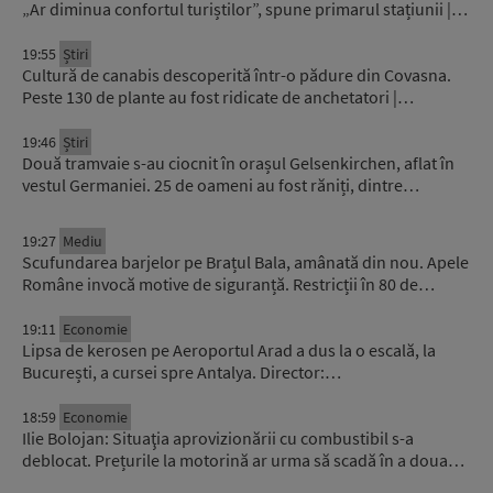
„Ar diminua confortul turiștilor”, spune primarul stațiunii |…
19:55
Știri
Cultură de canabis descoperită într-o pădure din Covasna.
Peste 130 de plante au fost ridicate de anchetatori |…
19:46
Știri
Două tramvaie s-au ciocnit în orașul Gelsenkirchen, aflat în
vestul Germaniei. 25 de oameni au fost răniți, dintre…
19:27
Mediu
Scufundarea barjelor pe Brațul Bala, amânată din nou. Apele
Române invocă motive de siguranță. Restricții în 80 de…
19:11
Economie
Lipsa de kerosen pe Aeroportul Arad a dus la o escală, la
București, a cursei spre Antalya. Director:…
18:59
Economie
Ilie Bolojan: Situaţia aprovizionării cu combustibil s-a
deblocat. Prețurile la motorină ar urma să scadă în a doua…