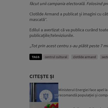
făcut unii campania electorală. Folosind pre
Clotilde Armand a publicat și imagini cu cât
mascată”.
Edilul a avertizat că va publica curând toate
publicațiile/televiziunile.
„Tot prin acest centru s-au plătit peste 7 mi
TAGS
centrul cultural
clotilde armand
sect
CITEȘTE ȘI
Ministerul Energiei face apel 
recomandă populației și compa