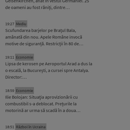
Gelsenkirchen, aflat în vestul Germaniei. 25
de oameni au fost răniți, dintre…
19:27
Mediu
Scufundarea barjelor pe Brațul Bala,
amânată din nou. Apele Române invocă
motive de siguranță. Restricții în 80 de…
19:11
Economie
Lipsa de kerosen pe Aeroportul Arad a dus la
o escală, la București, a cursei spre Antalya.
Director:…
18:59
Economie
Ilie Bolojan: Situaţia aprovizionării cu
combustibil s-a deblocat. Prețurile la
motorină ar urma să scadă în a doua…
18:51
Război în Ucraina