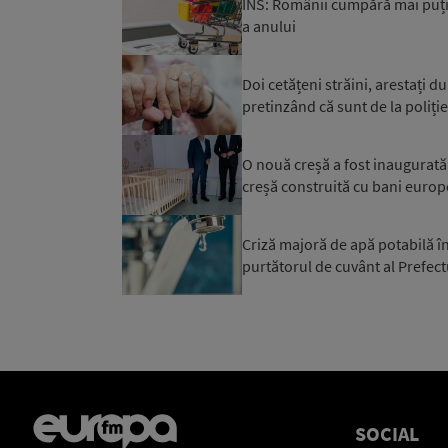
INS: Românii cumpără mai puți
a anului
Doi cetățeni străini, arestați d
pretinzând că sunt de la poliție 
O nouă creșă a fost inaugurată a
creșă construită cu bani europ
Criză majoră de apă potabilă în
purtătorul de cuvânt al Prefectu
SOCIAL