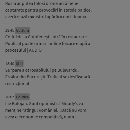
Rusia ar putea folosi drone ucrainene
capturate pentru provocări în statele baltice,
avertizează ministrul apărării din Lituania
18:45
Cultură
Coiful de la Coțofenești intră în restaurare.
Publicul poate urmări online fiecare etapă a
procesului | AUDIO
18:40
Știri
Surpare a carosabilului pe Bulevardul
Eroilor din București. Traficul se desfășoară
restricționat
18:07
Politica
Ilie Bolojan: Sunt optimist că Moody’s va
menține ratingul României. „Dacă nu vom
avea o economie competitivă, n-am…