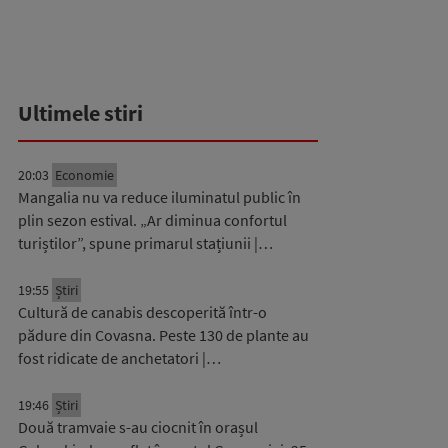
Ultimele stiri
20:03
Economie
Mangalia nu va reduce iluminatul public în
plin sezon estival. „Ar diminua confortul
turiștilor”, spune primarul stațiunii |…
19:55
Știri
Cultură de canabis descoperită într-o
pădure din Covasna. Peste 130 de plante au
fost ridicate de anchetatori |…
19:46
Știri
Două tramvaie s-au ciocnit în orașul