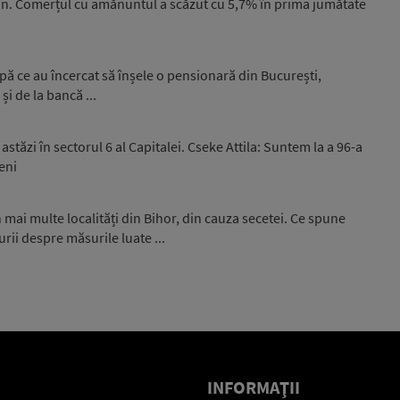
n. Comerțul cu amănuntul a scăzut cu 5,7% în prima jumătate
upă ce au încercat să înșele o pensionară din București,
și de la bancă ...
stăzi în sectorul 6 al Capitalei. Cseke Attila: Suntem la a 96-a
eni
 mai multe localități din Bihor, din cauza secetei. Ce spune
rii despre măsurile luate ...
INFORMAŢII