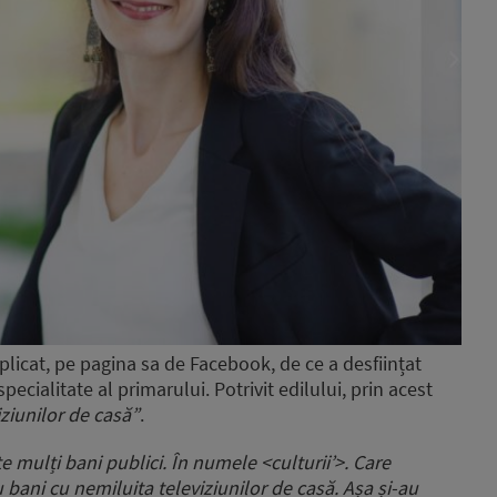
plicat, pe pagina sa de Facebook, de ce a desființat
specialitate al primarului. Potrivit edilului, prin acest
ziunilor de casă”
.
e mulți bani publici. În numele <culturii’>. Care
bani cu nemiluita televiziunilor de casă. Așa și-au