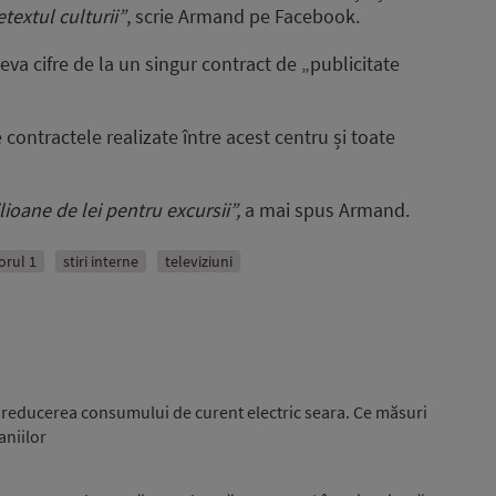
textul culturii”
, scrie Armand pe Facebook.
eva cifre de la un singur contract de „publicitate
 contractele realizate între acest centru și toate
lioane de lei pentru excursii”,
a mai spus Armand.
orul 1
stiri interne
televiziuni
la reducerea consumului de curent electric seara. Ce măsuri
niilor