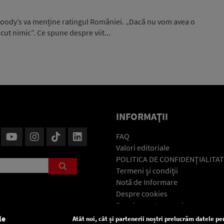
 Moody’s va menține ratingul României. „Dacă nu vom avea o
ut nimic”. Ce spune despre viit...
INFORMAŢII
FAQ
Valori editoriale
POLITICA DE CONFIDENŢIALITAT
Termeni şi condiţii
Notă de Informare
Despre cookies
Regulament general
GDPR
le
Atât noi, cât și partenerii noștri prelucrăm datele pen