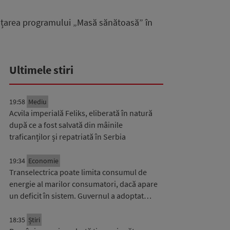
anțarea programului „Masă sănătoasă” în
Ultimele stiri
19:58
Mediu
Acvila imperială Feliks, eliberată în natură
după ce a fost salvată din mâinile
traficanților și repatriată în Serbia
19:34
Economie
Transelectrica poate limita consumul de
energie al marilor consumatori, dacă apare
un deficit în sistem. Guvernul a adoptat…
18:35
Știri