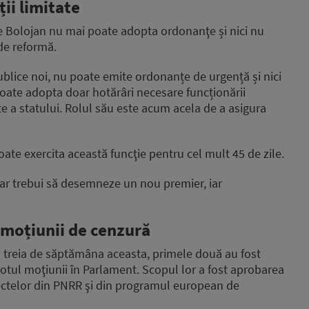
ii limitate
e Bolojan nu mai poate adopta ordonanţe și nici nu
 de reformă.
blice noi, nu poate emite ordonanțe de urgență și nici
poate adopta doar hotărâri necesare funcționării
ente a statului. Rolul său este acum acela de a asigura
oate exercita această funcţie pentru cel mult 45 de zile.
 ar trebui să desemneze un nou premier, iar
moțiunii de cenzură
a treia de săptămâna aceasta, primele două au fost
votul moţiunii în Parlament. Scopul lor a fost aprobarea
ctelor din PNRR şi din programul european de