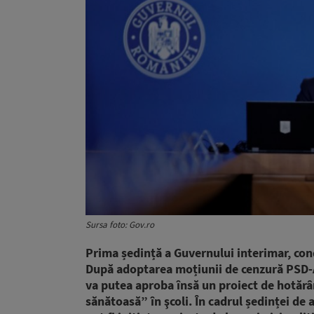
Sursa foto: Gov.ro
Prima ședință a Guvernului interimar, condu
După adoptarea moțiunii de cenzură PSD-A
va putea aproba însă un proiect de hotăr
sănătoasă” în şcoli. În cadrul ședinței de