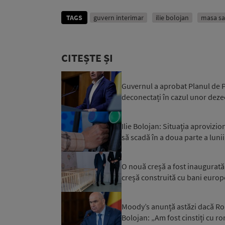
TAGS
guvern interimar
ilie bolojan
masa sa
CITEȘTE ȘI
Guvernul a aprobat Planul de Pr
deconectați în cazul unor dezec
Ilie Bolojan: Situaţia aprovizi
să scadă în a doua parte a luni
O nouă creșă a fost inaugurată a
creșă construită cu bani europ
Moody’s anunță astăzi dacă Rom
Bolojan: „Am fost cinstiți cu r