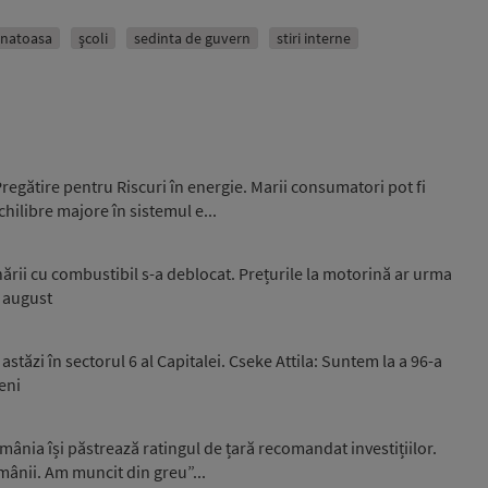
natoasa
şcoli
sedinta de guvern
stiri interne
egătire pentru Riscuri în energie. Marii consumatori pot fi
hilibre majore în sistemul e...
onării cu combustibil s-a deblocat. Prețurile la motorină ar urma
i august
stăzi în sectorul 6 al Capitalei. Cseke Attila: Suntem la a 96-a
eni
ânia își păstrează ratingul de țară recomandat investițiilor.
omânii. Am muncit din greu”...