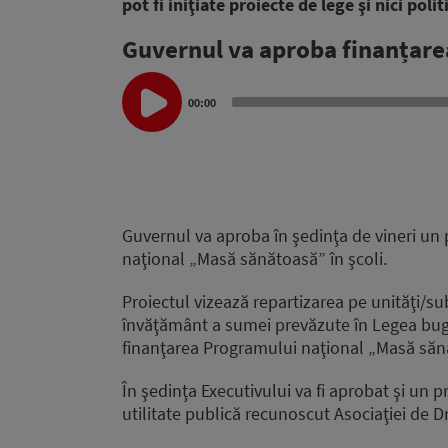
pot fi iniţiate proiecte de lege şi nici poli
Guvernul va aproba finanțar
Audio
Player
00:00
Guvernul va aproba în şedinţa de vineri un 
naţional „Masă sănătoasă” în şcoli.
Proiectul vizează repartizarea pe unităţi/sub
învăţământ a sumei prevăzute în Legea buge
finanţarea Programului naţional „Masă săn
În şedinţa Executivului va fi aprobat şi un 
utilitate publică recunoscut Asociaţiei de Dre