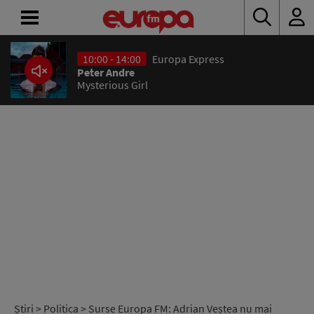
10:00 - 14:00
Europa Express
ACASĂ
Peter Andre
Mysterious Girl
ȘTIRI
RADIO
CONCURSURI
PODCAST
ASCULTĂ
LIVE
Știri
>
Politica
> Surse Europa FM: Adrian Veștea nu mai