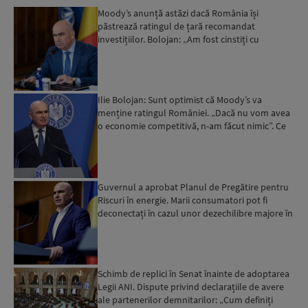
Moody’s anunță astăzi dacă România își
păstrează ratingul de țară recomandat
investițiilor. Bolojan: „Am fost cinstiți cu
românii. Am muncit din greu”...
Ilie Bolojan: Sunt optimist că Moody’s va
menține ratingul României. „Dacă nu vom avea
o economie competitivă, n-am făcut nimic”. Ce
spune despre viit...
Guvernul a aprobat Planul de Pregătire pentru
Riscuri în energie. Marii consumatori pot fi
deconectați în cazul unor dezechilibre majore în
sistemul e...
Schimb de replici în Senat înainte de adoptarea
Legii ANI. Dispute privind declarațiile de avere
ale partenerilor demnitarilor: „Cum definiți