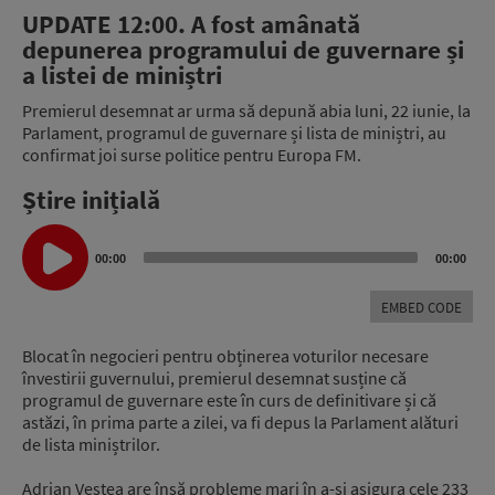
UPDATE 12:00. A fost amânată
depunerea programului de guvernare și
a listei de miniștri
Premierul desemnat ar urma să depună abia luni, 22 iunie, la
Parlament, programul de guvernare și lista de miniștri, au
confirmat joi surse politice pentru Europa FM.
Știre inițială
Audio
Player
00:00
00:00
EMBED CODE
Blocat în negocieri pentru obținerea voturilor necesare
învestirii guvernului, premierul desemnat susține că
programul de guvernare este în curs de definitivare și că
astăzi, în prima parte a zilei, va fi depus la Parlament alături
de lista miniștrilor.
Adrian Veștea are însă probleme mari în a-și asigura cele 233