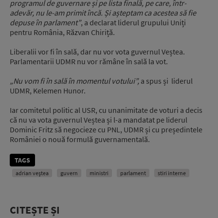
programul de guvernare
și pe lista finală, pe care, într-
adevăr, nu le-am primit încă.
Și așteptam ca acestea să fie
depuse în parlament”
, a declarat liderul grupului Uniți
pentru România, Răzvan Chiriță.
Liberalii vor fi în sală, dar nu vor vota guvernul Veștea.
Parlamentarii UDMR nu vor rămâne în sală la vot.
„Nu vom fi în sală în momentul votului”,
a spus și liderul
UDMR, Kelemen Hunor.
Iar comitetul politic al USR, cu unanimitate de voturi a decis
că nu va vota guvernul Veștea și l-a mandatat pe liderul
Dominic Fritz să negocieze cu PNL, UDMR și cu președintele
României o nouă formulă guvernamentală.
TAGS
adrian veștea
guvern
ministri
parlament
stiri interne
CITEȘTE ȘI