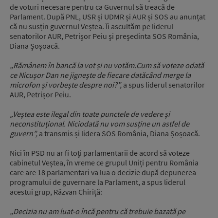
de voturi necesare pentru ca Guvernul să treacă de
Parlament. După PNL, USR și UDMR și AUR și SOS au anunțat
că nu susțin guvernul Veștea. Îi ascultăm pe liderul
senatorilor AUR, Petrișor Peiu și președinta SOS România,
Diana Șoșoacă.
„Rămânem în bancă la vot și nu votăm.
Cum să voteze odată
ce Nicușor Dan ne jignește de fiecare dată
când merge la
microfon și vorbește despre noi?”,
a spus liderul senatorilor
AUR, Petrișor Peiu.
„Veștea este ilegal din toate punctele de vedere și
neconstituțional.
Niciodată nu vom susține un astfel de
guvern”,
a transmis și lidera SOS România, Diana Șoșoacă.
Nici în PSD nu ar fi toți parlamentarii de acord să voteze
cabinetul Veștea, în vreme ce grupul Uniți pentru România
care are 18 parlamentari va lua o decizie după depunerea
programului de guvernare la Parlament, a spus liderul
acestui grup, Răzvan Chiriță:
„D
ecizia nu am luat-o încă pentru că trebuie bazată pe