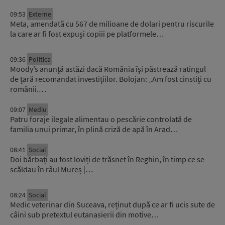
09:53
Externe
Meta, amendată cu 567 de milioane de dolari pentru riscurile
la care ar fi fost expuși copiii pe platformele…
09:36
Politica
Moody’s anunță astăzi dacă România își păstrează ratingul
de țară recomandat investițiilor. Bolojan: „Am fost cinstiți cu
românii.…
09:07
Mediu
Patru foraje ilegale alimentau o pescărie controlată de
familia unui primar, în plină criză de apă în Arad…
08:41
Social
Doi bărbați au fost loviți de trăsnet în Reghin, în timp ce se
scăldau în râul Mureș |…
08:24
Social
Medic veterinar din Suceava, reținut după ce ar fi ucis sute de
câini sub pretextul eutanasierii din motive…