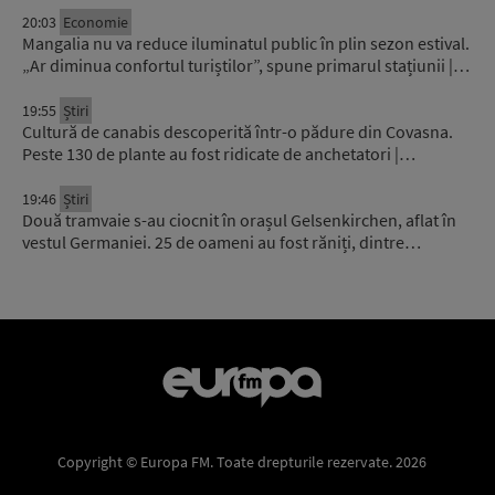
20:03
Economie
Mangalia nu va reduce iluminatul public în plin sezon estival.
„Ar diminua confortul turiștilor”, spune primarul stațiunii |…
19:55
Știri
Cultură de canabis descoperită într-o pădure din Covasna.
Peste 130 de plante au fost ridicate de anchetatori |…
19:46
Știri
Două tramvaie s-au ciocnit în orașul Gelsenkirchen, aflat în
vestul Germaniei. 25 de oameni au fost răniți, dintre…
Copyright © Europa FM. Toate drepturile rezervate. 2026