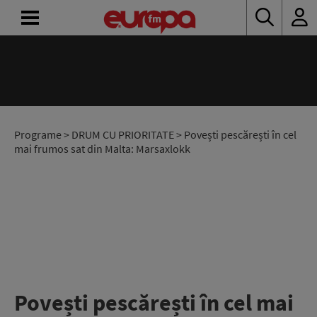
ACASĂ
ȘTIRI
RADIO
Programe
>
DRUM CU PRIORITATE
> Povești pescărești în cel
mai frumos sat din Malta: Marsaxlokk
CONCURSURI
PODCAST
ASCULTĂ
LIVE
Povești pescărești în cel mai