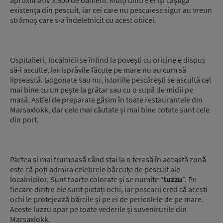
aproximativ 3.500 de oameni. Mulți dintre ei își câștigă
existența din pescuit, iar cei care nu pescuiesc sigur au vreun
strămoș care s-a îndeletnicit cu acest obicei.
Ospitalieri, localnicii se întind la povești cu oricine e dispus
să-i asculte, iar isprăvile făcute pe mare nu au cum să
lipsească. Gogonate sau nu, istoriile pescărești se ascultă cel
mai bine cu un pește la grătar sau cu o supă de midii pe
masă. Astfel de preparate găsim în toate restaurantele din
Marsaxlokk, dar cele mai căutate și mai bine cotate sunt cele
din port.
Partea și mai frumoasă când stai la o terasă în această zonă
este că poți admira celebrele bărcuțe de pescuit ale
localnicilor. Sunt foarte colorate și se numite “
luzzu
”. Pe
fiecare dintre ele sunt pictați ochi, iar pescarii cred că acești
ochi le protejează bărcile și pe ei de pericolele de pe mare.
Aceste luzzu apar pe toate vederile și suvenirurile din
Marsaxlokk.