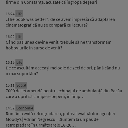
firme din Constanța, acuzate că îngropa deșeuri
16:24
Life
„The book was better”: de ce avem impresia că adaptarea
cinematografică nu se compară cu lectura?
16:22
Life
Când pasiunea devine venit: trebuie să ne transformăm
hobby-urile în surse de venit?
16:19
Life
De ce ascultăm aceeași melodie de zeci de ori, până când nu
o mai suportăm?
15:11
Social
7000 de lei amendă pentru echipajul de ambulanță din Bacău
care a oprit să cumpere pepeni, în timp…
14:32
Economie
România evită retrogradarea, potrivit evaluărilor agenției
Moody’s| Adrian Negrescu: ,,Suntem la un pas de
retrogradare în următoarele 18-20…