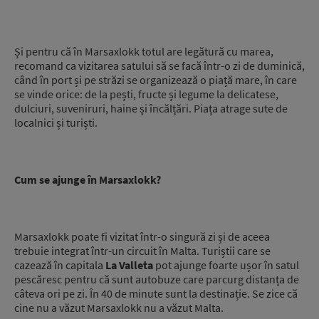
Și pentru că în Marsaxlokk totul are legătură cu marea,
recomand ca vizitarea satului să se facă într-o zi de duminică,
când în port și pe străzi se organizează o piață mare, în care
se vinde orice: de la pești, fructe și legume la delicatese,
dulciuri, suveniruri, haine și încălțări. Piața atrage sute de
localnici și turiști.
Cum se ajunge în Marsaxlokk?
Marsaxlokk poate fi vizitat într-o singură zi și de aceea
trebuie integrat într-un circuit în Malta. Turiștii care se
cazează în capitala
La Valleta
pot ajunge foarte ușor în satul
pescăresc pentru că sunt autobuze care parcurg distanța de
câteva ori pe zi. În 40 de minute sunt la destinație. Se zice că
cine nu a văzut Marsaxlokk nu a văzut Malta.