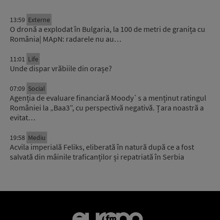
13:59
Externe
O dronă a explodat în Bulgaria, la 100 de metri de granița cu
România| MApN: radarele nu au…
11:01
Life
Unde dispar vrăbiile din orașe?
07:09
Social
Agenția de evaluare financiară Moody`s a menținut ratingul
României la „Baa3”, cu perspectivă negativă. Țara noastră a
evitat…
19:58
Mediu
Acvila imperială Feliks, eliberată în natură după ce a fost
salvată din mâinile traficanților și repatriată în Serbia