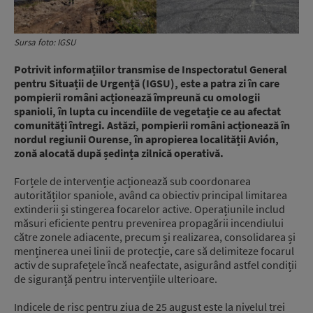
Sursa foto: IGSU
Potrivit informațiilor transmise de Inspectoratul General
pentru Situații de Urgență (IGSU), este a patra zi în care
pompierii români acționează împreună cu omologii
spanioli, în lupta cu incendiile de vegetație ce au afectat
comunități întregi. Astăzi, pompierii români acționează în
nordul regiunii Ourense, în apropierea localității Avión,
zonă alocată după ședința zilnică operativă.
Forțele de intervenție acționează sub coordonarea
autorităților spaniole, având ca obiectiv principal limitarea
extinderii și stingerea focarelor active. Operațiunile includ
măsuri eficiente pentru prevenirea propagării incendiului
către zonele adiacente, precum și realizarea, consolidarea și
menținerea unei linii de protecție, care să delimiteze focarul
activ de suprafețele încă neafectate, asigurând astfel condiții
de siguranță pentru intervențiile ulterioare.
Indicele de risc pentru ziua de 25 august este la nivelul trei