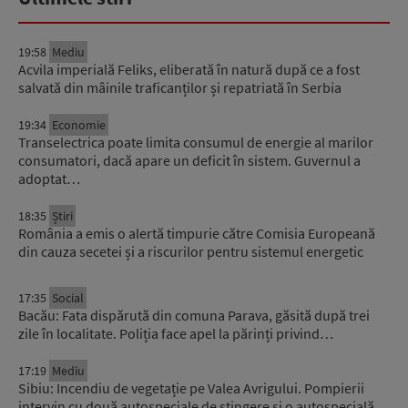
19:58
Mediu
Acvila imperială Feliks, eliberată în natură după ce a fost
salvată din mâinile traficanților și repatriată în Serbia
19:34
Economie
Transelectrica poate limita consumul de energie al marilor
consumatori, dacă apare un deficit în sistem. Guvernul a
adoptat…
18:35
Știri
România a emis o alertă timpurie către Comisia Europeană
din cauza secetei și a riscurilor pentru sistemul energetic
17:35
Social
Bacău: Fata dispărută din comuna Parava, găsită după trei
zile în localitate. Poliția face apel la părinți privind…
17:19
Mediu
Sibiu: Incendiu de vegetație pe Valea Avrigului. Pompierii
intervin cu două autospeciale de stingere și o autospecială