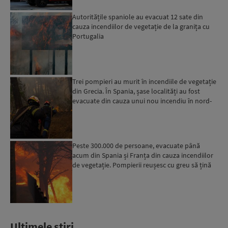
Autoritățile spaniole au evacuat 12 sate din
cauza incendiilor de vegetație de la granița cu
Portugalia
Trei pompieri au murit în incendiile de vegetație
din Grecia. În Spania, șase localități au fost
evacuate din cauza unui nou incendiu în nord-
vestul ț...
Peste 300.000 de persoane, evacuate până
acum din Spania și Franța din cauza incendiilor
de vegetație. Pompierii reușesc cu greu să țină
piept flăcări...
Ultimele stiri