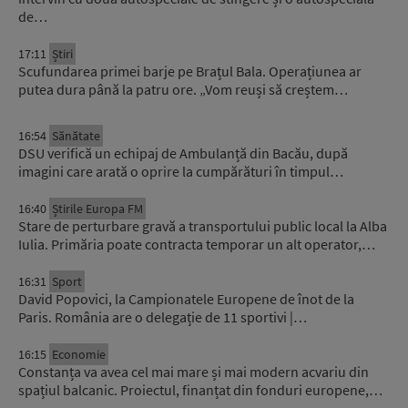
de…
17:11
Știri
Scufundarea primei barje pe Brațul Bala. Operațiunea ar
putea dura până la patru ore. „Vom reuși să creștem…
16:54
Sănătate
DSU verifică un echipaj de Ambulanță din Bacău, după
imagini care arată o oprire la cumpărături în timpul…
16:40
Știrile Europa FM
Stare de perturbare gravă a transportului public local la Alba
Iulia. Primăria poate contracta temporar un alt operator,…
16:31
Sport
David Popovici, la Campionatele Europene de înot de la
Paris. România are o delegație de 11 sportivi |…
16:15
Economie
Constanța va avea cel mai mare și mai modern acvariu din
spațiul balcanic. Proiectul, finanțat din fonduri europene,…