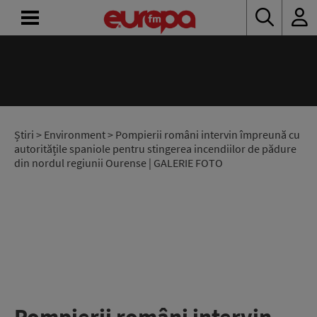
ACASĂ
ȘTIRI
RADIO
Știri
>
Environment
> Pompierii români intervin împreună cu
autoritățile spaniole pentru stingerea incendiilor de pădure
din nordul regiunii Ourense | GALERIE FOTO
CONCURSURI
PODCAST
ASCULTĂ
LIVE