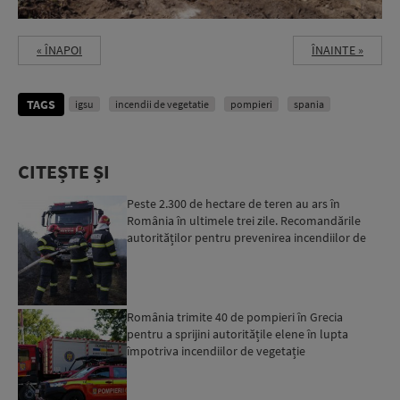
« ÎNAPOI
ÎNAINTE »
TAGS
igsu
incendii de vegetatie
pompieri
spania
CITEȘTE ȘI
Peste 2.300 de hectare de teren au ars în
România în ultimele trei zile. Recomandările
autorităților pentru prevenirea incendiilor de
vegetație
România trimite 40 de pompieri în Grecia
pentru a sprijini autoritățile elene în lupta
împotriva incendiilor de vegetație