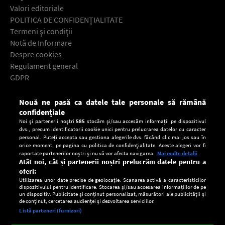
Valori editoriale
POLITICA DE CONFIDENŢIALITATE
Termeni şi condiţii
Notă de Informare
Despre cookies
Regulament general
GDPR
Contact
Nouă ne pasă ca datele tale personale să rămână
Descarcă gratuit aplicaţia Europa FM pentru smartphone:
confidențiale
Noi și partenerii noștri
585
stocăm și/sau accesăm informații pe dispozitivul
dvs., precum identificatorii cookie unici pentru prelucrarea datelor cu caracter
personal. Puteți accepta sau gestiona alegerile dvs. făcând clic mai jos sau în
orice moment, pe pagina cu politica de confidențialitate. Aceste alegeri vor fi
raportate partenerilor noștri și nu vă vor afecta navigarea.
Mai multe detalii
Atât noi, cât și partenerii noștri prelucrăm datele pentru a
oferi:
Utilizarea unor date precise de geolocație. Scanarea activă a caracteristicilor
dispozitivului pentru identificare. Stocarea și/sau accesarea informațiilor de pe
un dispozitiv. Publicitate și conținut personalizat, măsurători ale publicității și
de conținut, cercetarea audienței și dezvoltarea serviciilor.
Setări:
Listă parteneri (furnizori)
Ascultă Europa FM în aplicație
Dark