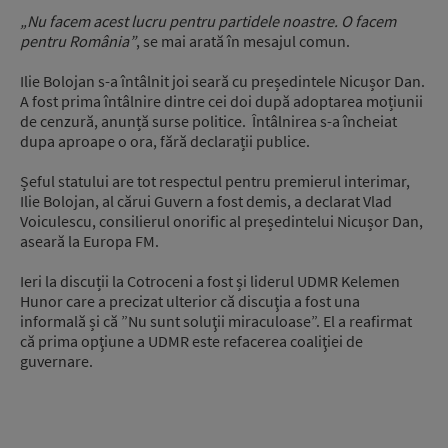
„Nu facem acest lucru pentru partidele noastre. O facem
pentru România”
, se mai arată în mesajul comun.
Ilie Bolojan s-a întâlnit joi seară cu președintele Nicușor Dan.
A fost prima întâlnire dintre cei doi după adoptarea moțiunii
de cenzură, anunță surse politice. Întâlnirea s-a încheiat
dupa aproape o ora, fără declarații publice.
Șeful statului are tot respectul pentru premierul interimar,
Ilie Bolojan, al cărui Guvern a fost demis, a declarat Vlad
Voiculescu, consilierul onorific al președintelui Nicușor Dan,
aseară la Europa FM.
Ieri la discuții la Cotroceni a fost și liderul UDMR Kelemen
Hunor care a precizat ulterior că discuţia a fost una
informală și că ”Nu sunt soluţii miraculoase”. El a reafirmat
că prima opţiune a UDMR este refacerea coaliţiei de
guvernare.