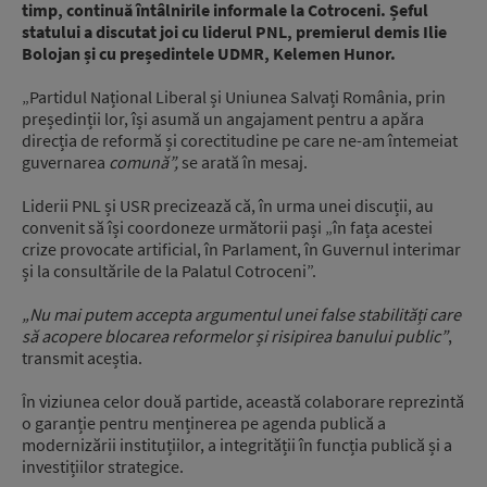
timp, continuă întâlnirile informale la Cotroceni. Șeful
statului a discutat joi cu liderul PNL, premierul demis Ilie
Bolojan și cu președintele UDMR, Kelemen Hunor.
„Partidul Național Liberal și Uniunea Salvați România, prin
președinții lor, își asumă un angajament pentru a apăra
direcția de reformă și corectitudine pe care ne-am întemeiat
guvernarea
comună”,
se arată în mesaj.
Liderii PNL și USR precizează că, în urma unei discuții, au
convenit să își coordoneze următorii pași „în fața acestei
crize provocate artificial, în Parlament, în Guvernul interimar
și la consultările de la Palatul Cotroceni”.
„Nu mai putem accepta argumentul unei false stabilități care
să acopere blocarea reformelor și risipirea banului public”
,
transmit aceștia.
În viziunea celor două partide, această colaborare reprezintă
o garanție pentru menținerea pe agenda publică a
modernizării instituțiilor, a integrității în funcția publică și a
investițiilor strategice.