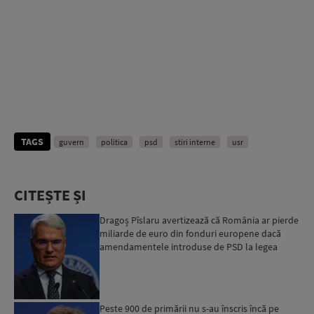
TAGS
guvern
politica
psd
stiri interne
usr
CITEȘTE ȘI
Dragoș Pîslaru avertizează că România ar pierde
miliarde de euro din fonduri europene dacă
amendamentele introduse de PSD la legea
decarbonizării ar f...
Peste 900 de primării nu s-au înscris încă pe