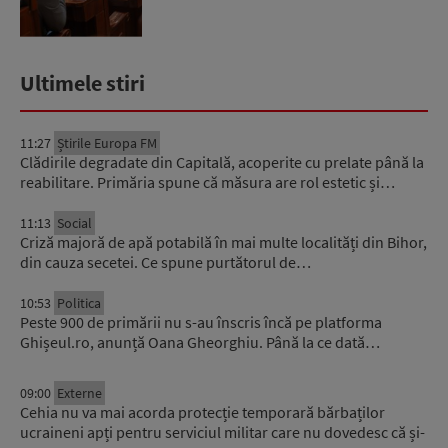
Ultimele stiri
11:27
Știrile Europa FM
Clădirile degradate din Capitală, acoperite cu prelate până la
reabilitare. Primăria spune că măsura are rol estetic și…
11:13
Social
Criză majoră de apă potabilă în mai multe localități din Bihor,
din cauza secetei. Ce spune purtătorul de…
10:53
Politica
Peste 900 de primării nu s-au înscris încă pe platforma
Ghișeul.ro, anunță Oana Gheorghiu. Până la ce dată…
09:00
Externe
Cehia nu va mai acorda protecție temporară bărbaților
ucraineni apți pentru serviciul militar care nu dovedesc că și-