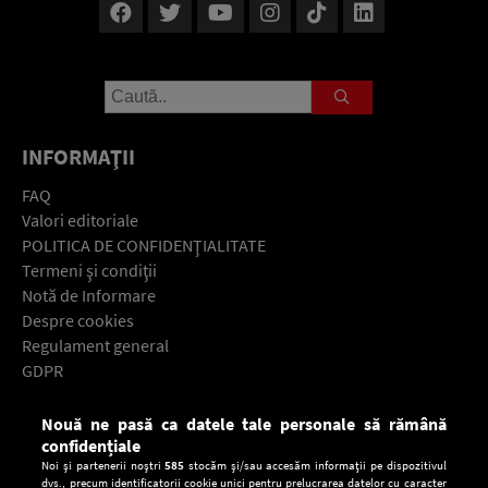
INFORMAŢII
FAQ
Valori editoriale
POLITICA DE CONFIDENŢIALITATE
Termeni şi condiţii
Notă de Informare
Despre cookies
Regulament general
GDPR
Contact
Nouă ne pasă ca datele tale personale să rămână
Descarcă gratuit aplicaţia Europa FM pentru smartphone:
confidențiale
Noi și partenerii noștri
585
stocăm și/sau accesăm informații pe dispozitivul
dvs., precum identificatorii cookie unici pentru prelucrarea datelor cu caracter