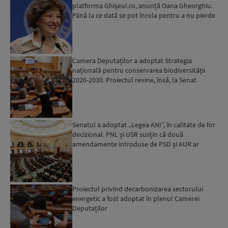
platforma Ghișeul.ro, anunță Oana Gheorghiu.
Până la ce dată se pot înrola pentru a nu pierde
fondurile ...
Camera Deputaților a adoptat Strategia
națională pentru conservarea biodiversității
2026-2030. Proiectul revine, însă, la Senat
pentru modificări...
Senatul a adoptat „Legea ANI”, în calitate de for
decizional. PNL și USR susțin că două
amendamente introduse de PSD și AUR ar
putea pune în pericol u...
Proiectul privind decarbonizarea sectorului
energetic a fost adoptat în plenul Camerei
Deputaților