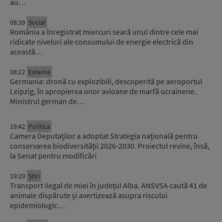
au…
08:39
Social
România a înregistrat miercuri seară unul dintre cele mai
ridicate niveluri ale consumului de energie electrică din
această…
08:22
Externe
Germania: dronă cu explozibili, descoperită pe aeroportul
Leipzig, în apropierea unor avioane de marfă ucrainene.
Ministrul german de…
19:42
Politica
Camera Deputaților a adoptat Strategia națională pentru
conservarea biodiversității 2026-2030. Proiectul revine, însă,
la Senat pentru modificări
19:29
Știri
Transport ilegal de miei în județul Alba. ANSVSA caută 41 de
animale dispărute și avertizează asupra riscului
epidemiologic…