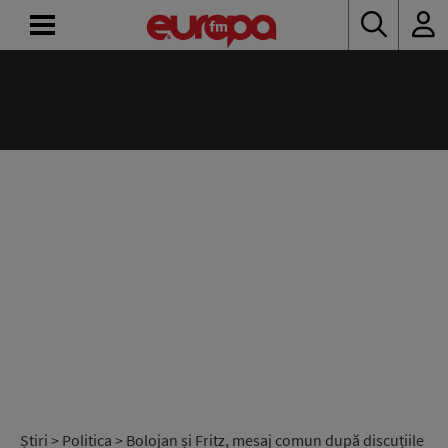
ACASĂ
ȘTIRI
RADIO
CONCURSURI
PODCAST
ASCULTĂ
LIVE
Știri
>
Politica
> Bolojan și Fritz, mesaj comun după discuțiile