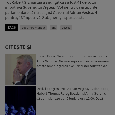
Tot Robert Sighiartău a anunțat că au fost 41 de voturi
împotriva Guvernului Veştea. ”Vot pentru ca grupurile
parlamentare să nu susţină Guvernul Adrian Veştea: 41
pentru, 13 împotrivă, 2 abţineri”, a spus acesta.
TAGS
depunere mandat
pnl
vestea
CITEȘTE ȘI
Lucian Bode: Nu am niciun motiv să demisionez.
Alina Gorghiu: Nu mai impresionează pe nimeni
aceste ameninţări cu excluderi sau solicitări de
demisii...
Decizii congres PNL: Adrian Veștea, Lucian Bode,
Hubert Thuma, Rareș Bogdan și Alina Gorghiu
să demisioneze până luni, la ora 12:00. Dacă
PSD este la ...