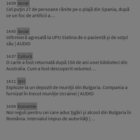
14:59
Social
Cel puțin 27 de persoane rănite pe o plajă din Spania, după
ce un foc de artificii a…
14:45
Social
Infirmieră agresată la UPU Slatina de o pacientă și de soțul
său | AUDIO
14:37
Cultură
O carte a fost returnată după 150 de ani unei biblioteci din
Australia. Cum a fost descoperit volumul…
14:11
Știri
Explozie la un depozit de muniții din Bulgaria. Compania a
furnizat în trecut muniție Ucrainei | AUDIO
14:04
Economie
Noi reguli pentru cei care aduc țigări și alcool din Bulgaria în
România. Intervalul impus de autorități |…