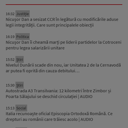
16:32
Justiție
Nicușor Dan a sesizat CCR în legătură cu modificările aduse
legii integrității. Care sunt principalele obiecții
16:19
Politica
Nicușor Dan îi cheamă marți pe liderii partidelor la Cotroceni
pentru legea salarizării unitare
15:52
Știri
Nivelul Dunării scade din nou, iar Unitatea 2 de la Cernavodă
ar putea fi oprită din cauza debitului…
15:30
Știri
Autostrada A3 Transilvania: 12 kilometri între Zimbor și
Poarta Sălajului se deschid circulației | AUDIO
15:13
Social
Italia recunoaște oficial Episcopia Ortodoxă Română. Ce
drepturi au românii care trăiesc acolo | AUDIO