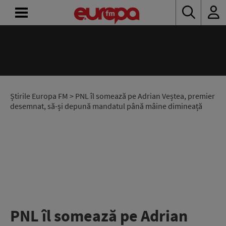
ACASĂ
ȘTIRI
RADIO
Știrile Europa FM
> PNL îl somează pe Adrian Veștea, premier
desemnat, să-și depună mandatul până mâine dimineață
CONCURSURI
PODCAST
ASCULTĂ
LIVE
PNL îl somează pe Adrian