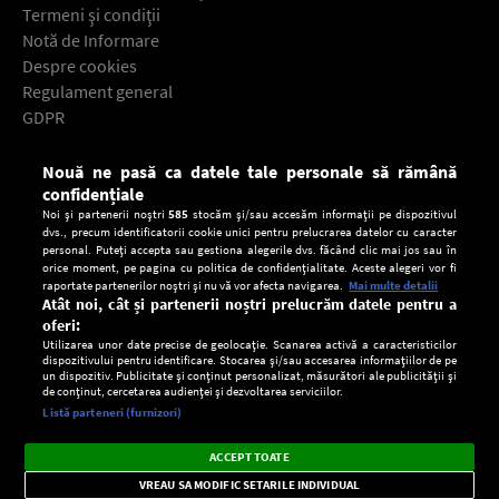
Termeni şi condiţii
Notă de Informare
Despre cookies
Regulament general
GDPR
Contact
Nouă ne pasă ca datele tale personale să rămână
Descarcă gratuit aplicaţia Europa FM pentru smartphone:
confidențiale
Noi și partenerii noștri
585
stocăm și/sau accesăm informații pe dispozitivul
dvs., precum identificatorii cookie unici pentru prelucrarea datelor cu caracter
personal. Puteți accepta sau gestiona alegerile dvs. făcând clic mai jos sau în
orice moment, pe pagina cu politica de confidențialitate. Aceste alegeri vor fi
raportate partenerilor noștri și nu vă vor afecta navigarea.
Mai multe detalii
Atât noi, cât și partenerii noștri prelucrăm datele pentru a
oferi:
Utilizarea unor date precise de geolocație. Scanarea activă a caracteristicilor
dispozitivului pentru identificare. Stocarea și/sau accesarea informațiilor de pe
un dispozitiv. Publicitate și conținut personalizat, măsurători ale publicității și
de conținut, cercetarea audienței și dezvoltarea serviciilor.
Setări:
Listă parteneri (furnizori)
Ascultă Europa FM în aplicație
Dark
×
Instalează
Radio live, podcasturi, știri și alerte
ACCEPT TOATE
Mode
importante.
VREAU SA MODIFIC SETARILE INDIVIDUAL
CONFIDENŢIALITATE