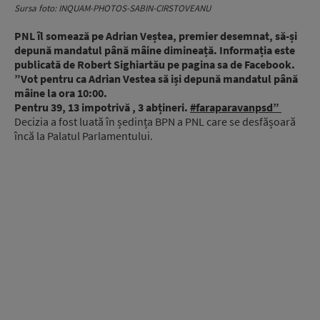
Sursa foto: INQUAM-PHOTOS-SABIN-CIRSTOVEANU
PNL îl somează pe Adrian Veștea, premier desemnat, să-și
depună mandatul până mâine dimineață. Informația este
publicată de Robert Sighiartău pe pagina sa de Facebook.
”Vot pentru ca Adrian Vestea să iși depună mandatul până
mâine la ora 10:00.
Pentru 39, 13 impotrivă , 3 abțineri.
#faraparavanpsd”
Decizia a fost luată în ședința BPN a PNL care se desfășoară
încă la Palatul Parlamentului.