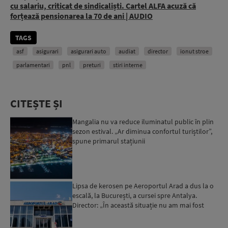
cu salariu, criticat de sindicaliști. Cartel ALFA acuză că
forțează pensionarea la 70 de ani | AUDIO
TAGS
asf
asigurari
asigurari auto
audiat
director
ionut stroe
parlamentari
pnl
preturi
stiri interne
CITEȘTE ȘI
Mangalia nu va reduce iluminatul public în plin
sezon estival. „Ar diminua confortul turiștilor”,
spune primarul stațiunii
Lipsa de kerosen pe Aeroportul Arad a dus la o
escală, la București, a cursei spre Antalya.
Director: „În această situație nu am mai fost
deloc”...