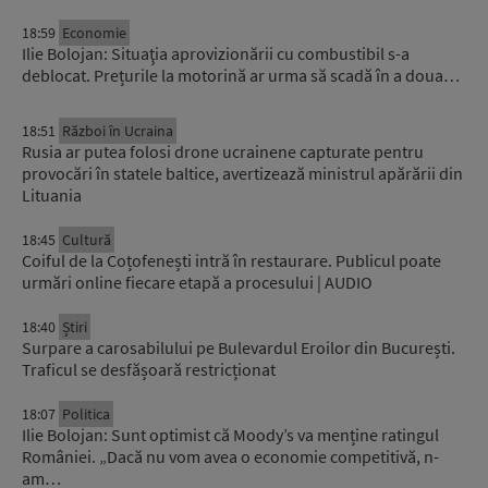
18:59
Economie
Ilie Bolojan: Situaţia aprovizionării cu combustibil s-a
deblocat. Prețurile la motorină ar urma să scadă în a doua…
18:51
Război în Ucraina
Rusia ar putea folosi drone ucrainene capturate pentru
provocări în statele baltice, avertizează ministrul apărării din
Lituania
18:45
Cultură
Coiful de la Coțofenești intră în restaurare. Publicul poate
urmări online fiecare etapă a procesului | AUDIO
18:40
Știri
Surpare a carosabilului pe Bulevardul Eroilor din București.
Traficul se desfășoară restricționat
18:07
Politica
Ilie Bolojan: Sunt optimist că Moody’s va menține ratingul
României. „Dacă nu vom avea o economie competitivă, n-
am…