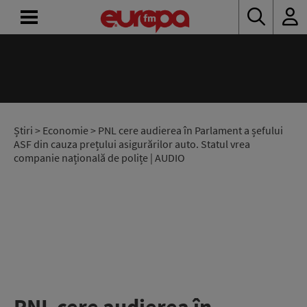
ACASĂ
ȘTIRI
RADIO
Știri
>
Economie
> PNL cere audierea în Parlament a șefului
ASF din cauza prețului asigurărilor auto. Statul vrea
companie națională de polițe | AUDIO
CONCURSURI
PODCAST
ASCULTĂ
LIVE