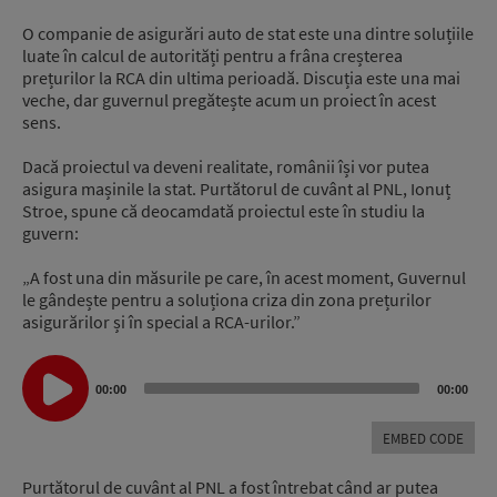
O companie de asigurări auto de stat este una dintre soluțiile
luate în calcul de autorități pentru a frâna creșterea
prețurilor la RCA din ultima perioadă. Discuția este una mai
veche, dar guvernul pregătește acum un proiect în acest
sens.
Dacă proiectul va deveni realitate, românii își vor putea
asigura mașinile la stat. Purtătorul de cuvânt al PNL, Ionuț
Stroe, spune că deocamdată proiectul este în studiu la
guvern:
„A fost una din măsurile pe care, în acest moment, Guvernul
le gândește pentru a soluționa criza din zona prețurilor
asigurărilor și în special a RCA-urilor.”
Audio
Player
00:00
00:00
EMBED CODE
Purtătorul de cuvânt al PNL a fost întrebat când ar putea