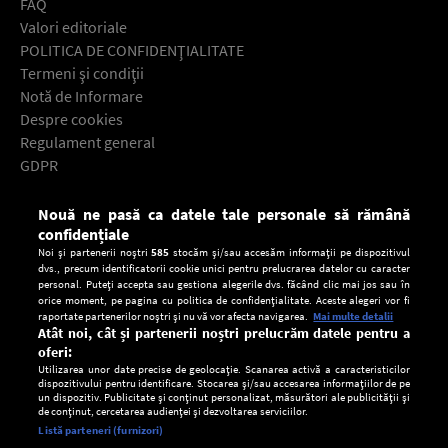
FAQ
Valori editoriale
POLITICA DE CONFIDENŢIALITATE
Termeni şi condiţii
Notă de Informare
Despre cookies
Regulament general
GDPR
Contact
Nouă ne pasă ca datele tale personale să rămână
Descarcă gratuit aplicaţia Europa FM pentru smartphone:
confidențiale
Noi și partenerii noștri
585
stocăm și/sau accesăm informații pe dispozitivul
dvs., precum identificatorii cookie unici pentru prelucrarea datelor cu caracter
personal. Puteți accepta sau gestiona alegerile dvs. făcând clic mai jos sau în
orice moment, pe pagina cu politica de confidențialitate. Aceste alegeri vor fi
raportate partenerilor noștri și nu vă vor afecta navigarea.
Mai multe detalii
Atât noi, cât și partenerii noștri prelucrăm datele pentru a
oferi:
Utilizarea unor date precise de geolocație. Scanarea activă a caracteristicilor
dispozitivului pentru identificare. Stocarea și/sau accesarea informațiilor de pe
un dispozitiv. Publicitate și conținut personalizat, măsurători ale publicității și
de conținut, cercetarea audienței și dezvoltarea serviciilor.
Setări:
Listă parteneri (furnizori)