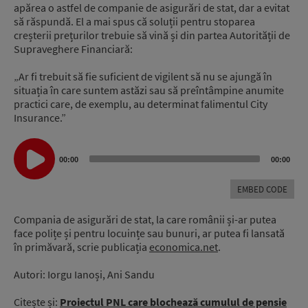
apărea o astfel de companie de asigurări de stat, dar a evitat
să răspundă. El a mai spus că soluții pentru stoparea
creșterii prețurilor trebuie să vină și din partea Autorității de
Supraveghere Financiară:
„Ar fi trebuit să fie suficient de vigilent să nu se ajungă în
situația în care suntem astăzi sau să preîntâmpine anumite
practici care, de exemplu, au determinat falimentul City
Insurance.”
Audio
Player
00:00
00:00
EMBED CODE
Compania de asigurări de stat, la care românii și-ar putea
face polițe și pentru locuințe sau bunuri, ar putea fi lansată
în primăvară, scrie publicația
economica.net
.
Autori: Iorgu Ianoși, Ani Sandu
Citește și:
Proiectul PNL care blochează cumulul de pensie