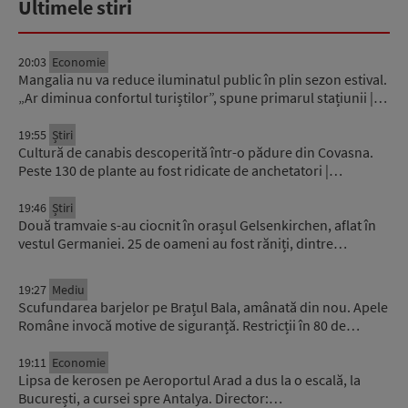
Ultimele stiri
20:03
Economie
Mangalia nu va reduce iluminatul public în plin sezon estival.
„Ar diminua confortul turiștilor”, spune primarul stațiunii |…
19:55
Știri
Cultură de canabis descoperită într-o pădure din Covasna.
Peste 130 de plante au fost ridicate de anchetatori |…
19:46
Știri
Două tramvaie s-au ciocnit în orașul Gelsenkirchen, aflat în
vestul Germaniei. 25 de oameni au fost răniți, dintre…
19:27
Mediu
Scufundarea barjelor pe Brațul Bala, amânată din nou. Apele
Române invocă motive de siguranță. Restricții în 80 de…
19:11
Economie
Lipsa de kerosen pe Aeroportul Arad a dus la o escală, la
București, a cursei spre Antalya. Director:…