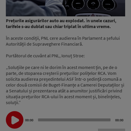
Prețurile asigurărilor auto au explodat.
Î
n unele cazuri,
tarifele s-au dublat sau chiar triplat în ultima vreme.
În aceste condiții, PNL cere audierea în Parlament a șefului
Autorității de Supraveghere Financiară.
Purtătorul de cuvânt al PNL, Ionuț Stroe:
„Soluțiile pe care ni le dorim în acest moment țin, pe de o
parte, de stoparea creșterii prețurilor polițelor RCA. Vom
solicita audierea președintelui ASF într-o ședință comună a
celor două comisii de Buget-Finanțe a Camerei Deputaților și
a Senatului și prezentarea atât a anumitor justificări privind
situația prețurilor RCA-ului în acest moment și, bineînțeles,
soluții.”
Audio
00:00
00:00
Player