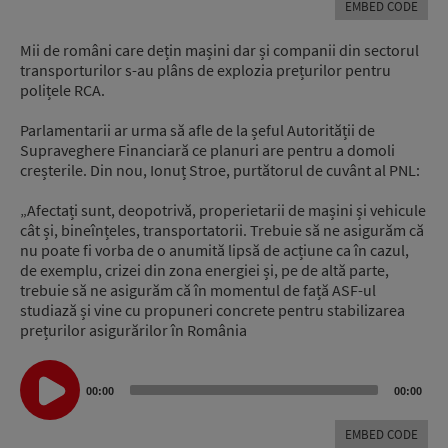
EMBED CODE
Mii de români care dețin mașini dar și companii din sectorul
transporturilor s-au plâns de explozia prețurilor pentru
polițele RCA.
Parlamentarii ar urma să afle de la șeful Autorității de
Supraveghere Financiară ce planuri are pentru a domoli
creșterile. Din nou, Ionuț Stroe, purtătorul de cuvânt al PNL:
„Afectați sunt, deopotrivă, properietarii de mașini și vehicule
cât și, bineînțeles, transportatorii. Trebuie să ne asigurăm că
nu poate fi vorba de o anumită lipsă de acțiune ca în cazul,
de exemplu, crizei din zona energiei și, pe de altă parte,
trebuie să ne asigurăm că în momentul de față ASF-ul
studiază și vine cu propuneri concrete pentru stabilizarea
prețurilor asigurărilor în România
Audio
Player
00:00
00:00
EMBED CODE