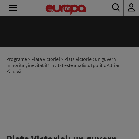
ACASĂ
ȘTIRI
RADIO
Programe
>
Piața Victoriei
> Piața Victoriei: un guvern
minoritar, inevitabil? Invitat este analistul politic Adrian
Zăbavă
CONCURSURI
PODCAST
ASCULTĂ
LIVE