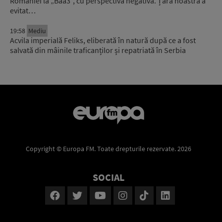
României la „Baa3”, cu perspectivă negativă. Țara noastră a
evitat…
19:58
Mediu
Acvila imperială Feliks, eliberată în natură după ce a fost
salvată din mâinile traficanților și repatriată în Serbia
Copyright © Europa FM. Toate drepturile rezervate. 2026
SOCIAL