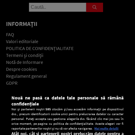
INFORMAŢII
FAQ
Valori editoriale
POLITICA DE CONFIDENŢIALITATE
Termeni şi condiţii
Notă de Informare
Despre cookies
Regulament general
GDPR
Contact
Nouă ne pasă ca datele tale personale să rămână
Descarcă gratuit aplicaţia Europa FM pentru smartphone:
confidențiale
Noi și partenerii noștri
585
stocăm și/sau accesăm informații pe dispozitivul
dvs., precum identificatorii cookie unici pentru prelucrarea datelor cu caracter
personal. Puteți accepta sau gestiona alegerile dvs. făcând clic mai jos sau în
orice moment, pe pagina cu politica de confidențialitate. Aceste alegeri vor fi
raportate partenerilor noștri și nu vă vor afecta navigarea.
Mai multe detalii
Atât noi, cât și partenerii noștri prelucrăm datele pentru a