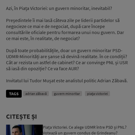
Azi, în Piața Victoriei: un guvern minoritar, inevitabil?
Președintele îi mai lasă câteva zile pe liderii partidelor să
negocieze ce mai e de negociat, după care începe
consultările oficiale pentru formarea unui nou guvern. Dar
ce mai este, în realitate, de negociat?
După toate probabilitățile, doar un guvern minoritar PSD-
UDMR-Minorități are șanse să devină realitate. În ce condiții?
Cât ar rezista un astfel de cabinet? Ce ar convinge PNL și USR
să iasă din opoziție? Ce va face AUR?
Invitatul lui Tudor Mușat este analistul politic Adrian Zăbavă.
TAGS
adrian zăbavă
guvern minoritar
piața victoriei
CITEȘTE ȘI
Piața Victoriei. Ce alege UDMR între PSD și PNL?
Votează un guvern condus de Grindeanu?