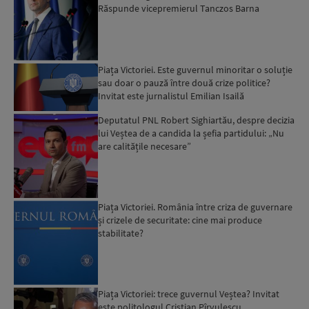
Răspunde vicepremierul Tanczos Barna
Piața Victoriei. Este guvernul minoritar o soluție
sau doar o pauză între două crize politice?
Invitat este jurnalistul Emilian Isailă
Deputatul PNL Robert Sighiartău, despre decizia
lui Veștea de a candida la șefia partidului: „Nu
are calitățile necesare”
Piața Victoriei. România între criza de guvernare
și crizele de securitate: cine mai produce
stabilitate?
Piața Victoriei: trece guvernul Veștea? Invitat
este politologul Cristian Pîrvulescu