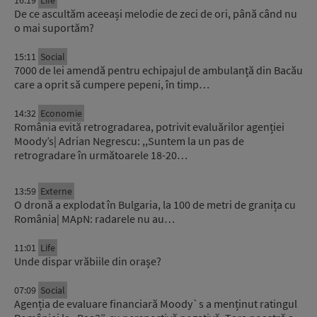
De ce ascultăm aceeași melodie de zeci de ori, până când nu
o mai suportăm?
15:11
Social
7000 de lei amendă pentru echipajul de ambulanță din Bacău
care a oprit să cumpere pepeni, în timp…
14:32
Economie
România evită retrogradarea, potrivit evaluărilor agenției
Moody’s| Adrian Negrescu: ,,Suntem la un pas de
retrogradare în următoarele 18-20…
13:59
Externe
O dronă a explodat în Bulgaria, la 100 de metri de granița cu
România| MApN: radarele nu au…
11:01
Life
Unde dispar vrăbiile din orașe?
07:09
Social
Agenția de evaluare financiară Moody`s a menținut ratingul