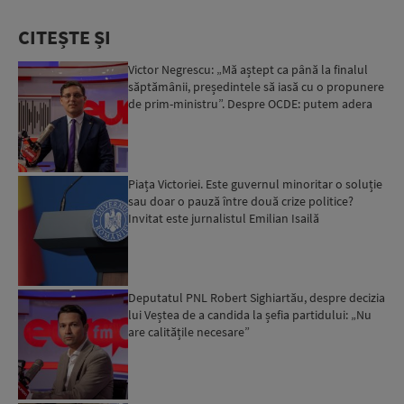
CITEȘTE ȘI
Victor Negrescu: „Mă aștept ca până la finalul
săptămânii, președintele să iasă cu o propunere
de prim-ministru”. Despre OCDE: putem adera
chiar luna ...
Piața Victoriei. Este guvernul minoritar o soluție
sau doar o pauză între două crize politice?
Invitat este jurnalistul Emilian Isailă
Deputatul PNL Robert Sighiartău, despre decizia
lui Veștea de a candida la șefia partidului: „Nu
are calitățile necesare”