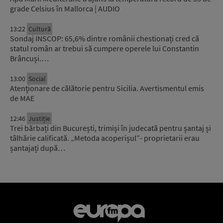
grade Celsius în Mallorca | AUDIO
13:22
Cultură
Sondaj INSCOP: 65,6% dintre românii chestionați cred că
statul român ar trebui să cumpere operele lui Constantin
Brâncuși.…
13:00
Social
Atenţionare de călătorie pentru Sicilia. Avertismentul emis
de MAE
12:46
Justiție
Trei bărbați din București, trimiși în judecată pentru șantaj și
tâlhărie calificată. „Metoda acoperișul”- proprietarii erau
șantajați după…