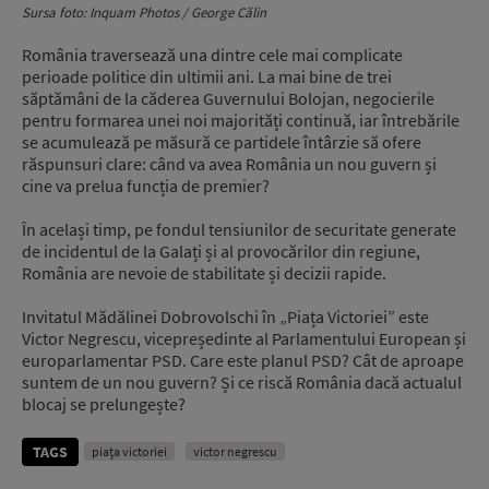
Sursa foto: Inquam Photos / George Călin
România traversează una dintre cele mai complicate
perioade politice din ultimii ani. La mai bine de trei
săptămâni de la căderea Guvernului Bolojan, negocierile
pentru formarea unei noi majorități continuă, iar întrebările
se acumulează pe măsură ce partidele întârzie să ofere
răspunsuri clare: când va avea România un nou guvern și
cine va prelua funcția de premier?
În același timp, pe fondul tensiunilor de securitate generate
de incidentul de la Galați și al provocărilor din regiune,
România are nevoie de stabilitate și decizii rapide.
Invitatul Mădălinei Dobrovolschi în „Piața Victoriei” este
Victor Negrescu, vicepreședinte al Parlamentului European și
europarlamentar PSD. Care este planul PSD? Cât de aproape
suntem de un nou guvern? Și ce riscă România dacă actualul
blocaj se prelungește?
TAGS
piața victoriei
victor negrescu