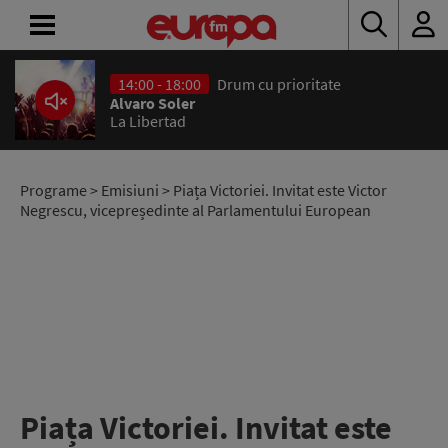
14:00 - 18:00
Drum cu prioritate
ACASĂ
Alvaro Soler
La Libertad
ȘTIRI
RADIO
Programe
>
Emisiuni
> Piața Victoriei. Invitat este Victor
Negrescu, vicepreședinte al Parlamentului European
CONCURSURI
PODCAST
ASCULTĂ
LIVE
Piața Victoriei. Invitat este