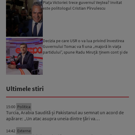
Piața Victoriei: trece guvernul Veștea? Invitat
este politologul Cristian Pîrvulescu
Decizia pe care USR o va lua privind învestirea
Guvernului Tomac va fi una „majoră în viața
partidului”, spune Radu Miruță: ținem cont și de
cuvântul ...
Ultimele stiri
15:00
Politica
Turcia, Arabia Saudită și Pakistanul au semnat un acord de
apărare: „Un atac asupra uneia dintre țări va…
14:42
Externe