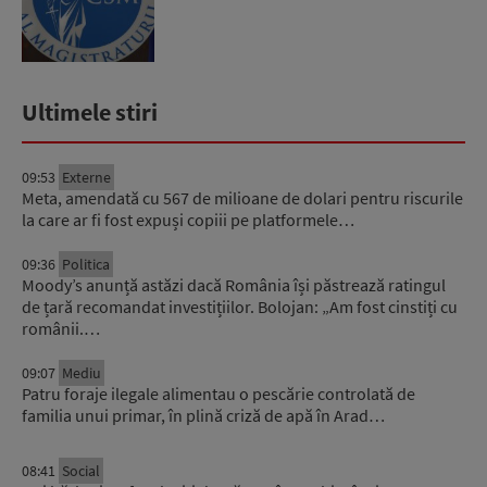
să se...
Ultimele stiri
09:53
Externe
Meta, amendată cu 567 de milioane de dolari pentru riscurile
la care ar fi fost expuși copiii pe platformele…
09:36
Politica
Moody’s anunță astăzi dacă România își păstrează ratingul
de țară recomandat investițiilor. Bolojan: „Am fost cinstiți cu
românii.…
09:07
Mediu
Patru foraje ilegale alimentau o pescărie controlată de
familia unui primar, în plină criză de apă în Arad…
08:41
Social