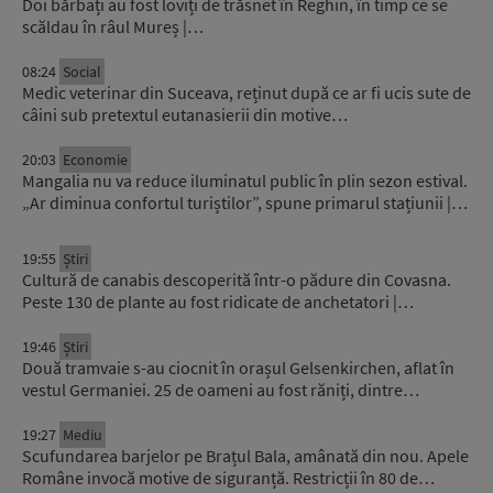
Doi bărbați au fost loviți de trăsnet în Reghin, în timp ce se
scăldau în râul Mureș |…
08:24
Social
Medic veterinar din Suceava, reținut după ce ar fi ucis sute de
câini sub pretextul eutanasierii din motive…
20:03
Economie
Mangalia nu va reduce iluminatul public în plin sezon estival.
„Ar diminua confortul turiștilor”, spune primarul stațiunii |…
19:55
Știri
Cultură de canabis descoperită într-o pădure din Covasna.
Peste 130 de plante au fost ridicate de anchetatori |…
19:46
Știri
Două tramvaie s-au ciocnit în orașul Gelsenkirchen, aflat în
vestul Germaniei. 25 de oameni au fost răniți, dintre…
19:27
Mediu
Scufundarea barjelor pe Brațul Bala, amânată din nou. Apele
Române invocă motive de siguranță. Restricții în 80 de…