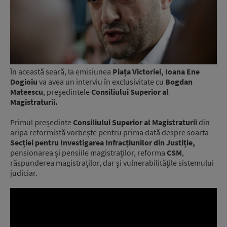
În această seară, la emisiunea
Piața Victoriei, Ioana Ene
Dogioiu
va avea un interviu în exclusivitate cu
Bogdan
Mateescu
, președintele
Consiliului Superior al
Magistraturii.
Primul președinte
Consiliului Superior al Magistraturii
din
aripa reformistă vorbește pentru prima dată despre soarta
Secției pentru Investigarea Infracțiunilor din Justiție,
pensionarea și pensiile magistraților, reforma
CSM
,
răspunderea magistraților, dar și vulnerabilitățile sistemului
judiciar.