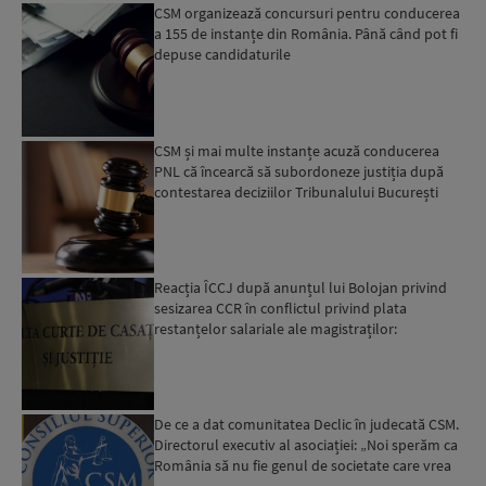
CSM organizează concursuri pentru conducerea
a 155 de instanțe din România. Până când pot fi
depuse candidaturile
CSM și mai multe instanțe acuză conducerea
PNL că încearcă să subordoneze justiția după
contestarea deciziilor Tribunalului București
privind ultimul ...
Reacția ÎCCJ după anunțul lui Bolojan privind
sesizarea CCR în conflictul privind plata
restanțelor salariale ale magistraților:
„afectează independen...
De ce a dat comunitatea Declic în judecată CSM.
Directorul executiv al asociației: „Noi sperăm ca
România să nu fie genul de societate care vrea