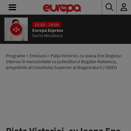
10:00 - 14:00
ACASĂ
Europa Express
Sorin Niculescu
ȘTIRI
RADIO
Programe
>
Emisiuni
> Piața Victoriei, cu Ioana Ene Dogioiu:
Interviu în exclusivitate cu judecătorul Bogdan Mateescu,
preşedinte al Consiliului Superior al Magistraturii | VIDEO
CONCURSURI
PODCAST
ASCULTĂ
LIVE