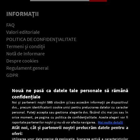
INFORMAŢII
FAQ
Valori editoriale
POLITICA DE CONFIDENŢIALITATE
Termeni şi condiţii
Notă de Informare
Despre cookies
Regulament general
GDPR
Contact
Nouă ne pasă ca datele tale personale să rămână
Descarcă gratuit aplicaţia Europa FM pentru smartphone:
confidențiale
Noi și partenerii noștri
585
stocăm și/sau accesăm informații pe dispozitivul
dvs., precum identificatorii cookie unici pentru prelucrarea datelor cu caracter
personal. Puteți accepta sau gestiona alegerile dvs. făcând clic mai jos sau în
orice moment, pe pagina cu politica de confidențialitate. Aceste alegeri vor fi
raportate partenerilor noștri și nu vă vor afecta navigarea.
Mai multe detalii
Atât noi, cât și partenerii noștri prelucrăm datele pentru a
oferi:
Utilizarea unor date precise de geolocație. Scanarea activă a caracteristicilor