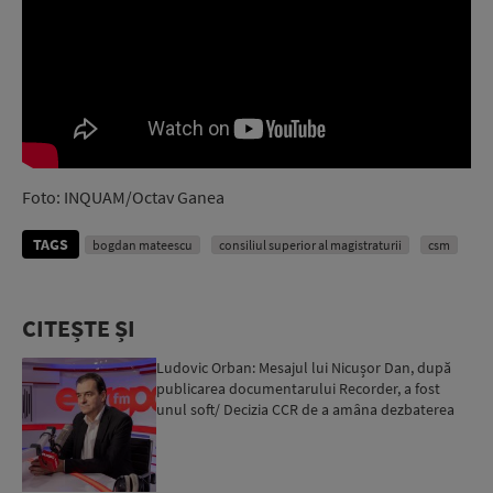
Foto: INQUAM/Octav Ganea
TAGS
bogdan mateescu
consiliul superior al magistraturii
csm
CITEȘTE ȘI
Ludovic Orban: Mesajul lui Nicușor Dan, după
publicarea documentarului Recorder, a fost
unul soft/ Decizia CCR de a amâna dezbaterea
sesizării ÎCCJ pr...