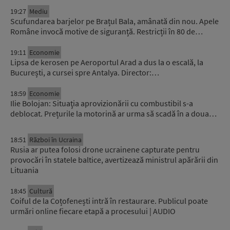
19:27
Mediu
Scufundarea barjelor pe Brațul Bala, amânată din nou. Apele
Române invocă motive de siguranță. Restricții în 80 de…
19:11
Economie
Lipsa de kerosen pe Aeroportul Arad a dus la o escală, la
București, a cursei spre Antalya. Director:…
18:59
Economie
Ilie Bolojan: Situaţia aprovizionării cu combustibil s-a
deblocat. Prețurile la motorină ar urma să scadă în a doua…
18:51
Război în Ucraina
Rusia ar putea folosi drone ucrainene capturate pentru
provocări în statele baltice, avertizează ministrul apărării din
Lituania
18:45
Cultură
Coiful de la Coțofenești intră în restaurare. Publicul poate
urmări online fiecare etapă a procesului | AUDIO