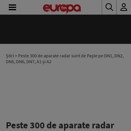
ACASĂ
ȘTIRI
RADIO
Știri
> Peste 300 de aparate radar sunt de Paște pe DN1, DN2,
DN5, DN6, DN7, A1 și A2
CONCURSURI
PODCAST
ASCULTĂ
LIVE
Peste 300 de aparate radar