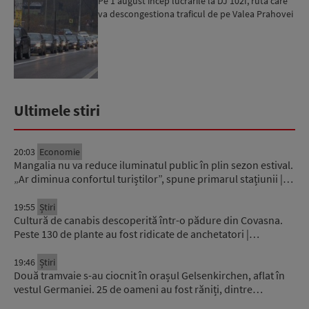
Pe 1 august încep lucrările la DJ 102I, ruta care
va descongestiona traficul de pe Valea Prahovei
Ultimele stiri
20:03
Economie
Mangalia nu va reduce iluminatul public în plin sezon estival.
„Ar diminua confortul turiștilor”, spune primarul stațiunii |…
19:55
Știri
Cultură de canabis descoperită într-o pădure din Covasna.
Peste 130 de plante au fost ridicate de anchetatori |…
19:46
Știri
Două tramvaie s-au ciocnit în orașul Gelsenkirchen, aflat în
vestul Germaniei. 25 de oameni au fost răniți, dintre…