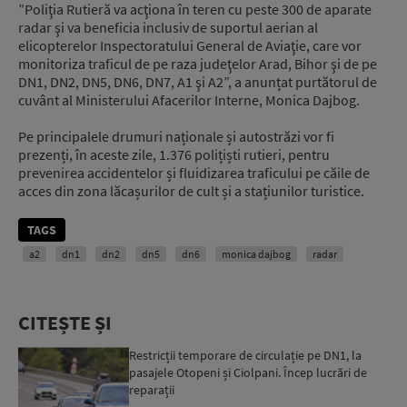
”Poliţia Rutieră va acţiona în teren cu peste 300 de aparate
radar şi va beneficia inclusiv de suportul aerian al
elicopterelor Inspectoratului General de Aviaţie, care vor
monitoriza traficul de pe raza judeţelor Arad, Bihor şi de pe
DN1, DN2, DN5, DN6, DN7, A1 şi A2”, a anunțat purtătorul de
cuvânt al Ministerului Afacerilor Interne, Monica Dajbog.
Pe principalele drumuri naționale și autostrăzi vor fi
prezenți, în aceste zile, 1.376 polițiști rutieri, pentru
prevenirea accidentelor și fluidizarea traficului pe căile de
acces din zona lăcașurilor de cult și a stațiunilor turistice.
TAGS
a2
dn1
dn2
dn5
dn6
monica dajbog
radar
CITEȘTE ȘI
Restricții temporare de circulație pe DN1, la
pasajele Otopeni și Ciolpani. Încep lucrări de
reparații