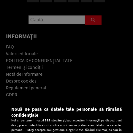
INFORMAŢII
FAQ
Valori editoriale
POLITICA DE CONFIDENŢIALITATE
Termeni şi condiţii
Notă de Informare
Despre cookies
Regulament general
GDPR
Contact
Nouă ne pasă ca datele tale personale să rămână
Descarcă gratuit aplicaţia Europa FM pentru smartphone:
confidențiale
Noi și partenerii noștri
585
stocăm și/sau accesăm informații pe dispozitivul
dvs., precum identificatorii cookie unici pentru prelucrarea datelor cu caracter
personal. Puteți accepta sau gestiona alegerile dvs. făcând clic mai jos sau în