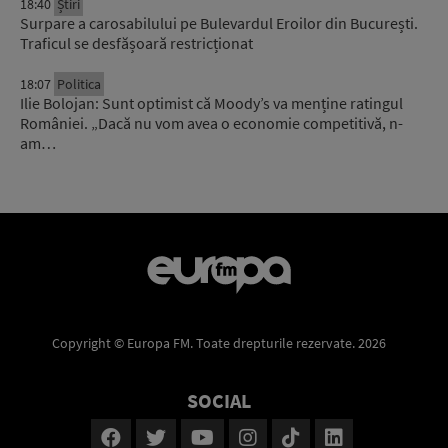
18:40
Știri
Surpare a carosabilului pe Bulevardul Eroilor din București.
Traficul se desfășoară restricționat
18:07
Politica
Ilie Bolojan: Sunt optimist că Moody’s va menține ratingul
României. „Dacă nu vom avea o economie competitivă, n-
am…
Copyright © Europa FM. Toate drepturile rezervate. 2026
SOCIAL