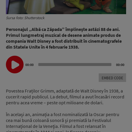
Sursa foto: Shutterstock
Personajul „Albă ca Zăpada” împlineşte astăzi 88 de ani.
Primul lungmetraj muzical de desene animate produs de
compania Walt Disney a fost distribuit în cinematografele
din Statele Unite în 4 februarie 1938.
Audio
00:00
00:00
Player
EMBED CODE
Povestea Fraților Grimm, adaptată de Walt Disney în 1938, a
cucerit rapid publicul. La debut, filmul a avut încasări record
pentru acea vreme – peste opt milioane de dolari.
În acelaşi an, animația a fost nominalizată la Oscar pentru
cea mai bună coloană sonoră şi premiată la Festivalul
Internațional de la Veneţia. Filmul a fost relansat în
cinematografe în 1944 și apoi, la fiecare deceniu.