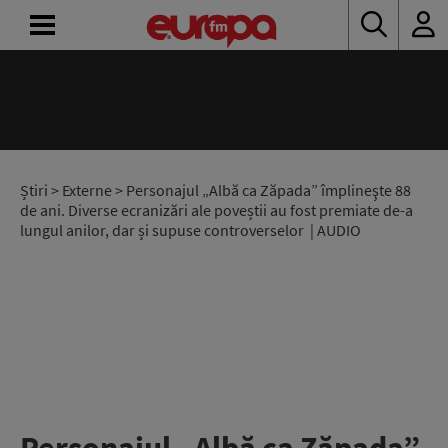
ACASĂ
ȘTIRI
RADIO
Știri
>
Externe
> Personajul „Albă ca Zăpada” împlineşte 88
de ani. Diverse ecranizări ale poveștii au fost premiate de-a
lungul anilor, dar și supuse controverselor | AUDIO
CONCURSURI
PODCAST
ASCULTĂ
LIVE