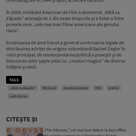
În 2008, Institutul American de Film a desemnat „Albă ca
Zăpada” animația Nr.1 din toate timpurile şi a listat-o între
primele zece „cele mai mari filme americane ale genului
clasic”.
Ecranizarea de anul trecut a generat controverse legate de
distribuirea actriței de origine columbiană Rachel Zegler în
rolul principal, de reinterpretarea politică a poveștii și de
înlocuirea celor șapte pitici cu „creaturi magice” de diverse
înălțimi și etnii.
TAGS
„albă ca zăpada”
88 de ani
desene animate
film
premii
walt disney
CITEȘTE ȘI
„The Odyssey”, cel mai bun debut la box office
din cariera regizorului Christopher Nolan