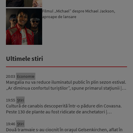
Filmul „Michael” despre Michael Jackson,
aproape de lansare
Ultimele stiri
20:03
Economie
Mangalia nu va reduce iluminatul public în plin sezon estival.
„Ar diminua confortul turiștilor”, spune primarul stațiunii |…
19:55
Știri
Cultură de canabis descoperită într-o pădure din Covasna.
Peste 130 de plante au fost ridicate de anchetatori |…
19:46
Știri
Două tramvaie s-au ciocnit în orașul Gelsenkirchen, aflat în