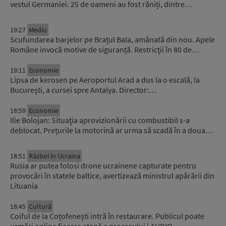
vestul Germaniei. 25 de oameni au fost răniți, dintre…
19:27
Mediu
Scufundarea barjelor pe Brațul Bala, amânată din nou. Apele
Române invocă motive de siguranță. Restricții în 80 de…
19:11
Economie
Lipsa de kerosen pe Aeroportul Arad a dus la o escală, la
București, a cursei spre Antalya. Director:…
18:59
Economie
Ilie Bolojan: Situaţia aprovizionării cu combustibil s-a
deblocat. Prețurile la motorină ar urma să scadă în a doua…
18:51
Război în Ucraina
Rusia ar putea folosi drone ucrainene capturate pentru
provocări în statele baltice, avertizează ministrul apărării din
Lituania
18:45
Cultură
Coiful de la Coțofenești intră în restaurare. Publicul poate
urmări online fiecare etapă a procesului | AUDIO