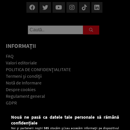
INFORMAŢII
FAQ
Valori editoriale
POLITICA DE CONFIDENŢIALITATE
Termeni şi condiţii
Notă de Informare
Despre cookies
Regulament general
GDPR
Contact
Nouă ne pasă ca datele tale personale să rămână
Descarcă gratuit aplicaţia Europa FM pentru smartphone:
confidențiale
Noi și partenerii noștri
585
stocăm și/sau accesăm informații pe dispozitivul