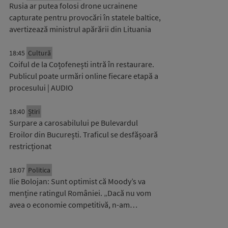
Rusia ar putea folosi drone ucrainene
capturate pentru provocări în statele baltice,
avertizează ministrul apărării din Lituania
18:45
Cultură
Coiful de la Coțofenești intră în restaurare.
Publicul poate urmări online fiecare etapă a
procesului | AUDIO
18:40
Știri
Surpare a carosabilului pe Bulevardul
Eroilor din București. Traficul se desfășoară
restricționat
18:07
Politica
Ilie Bolojan: Sunt optimist că Moody’s va
menține ratingul României. „Dacă nu vom
avea o economie competitivă, n-am…