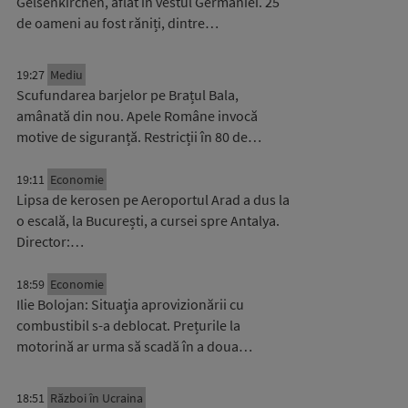
Gelsenkirchen, aflat în vestul Germaniei. 25
de oameni au fost răniți, dintre…
19:27
Mediu
Scufundarea barjelor pe Brațul Bala,
amânată din nou. Apele Române invocă
motive de siguranță. Restricții în 80 de…
19:11
Economie
Lipsa de kerosen pe Aeroportul Arad a dus la
o escală, la București, a cursei spre Antalya.
Director:…
18:59
Economie
Ilie Bolojan: Situaţia aprovizionării cu
combustibil s-a deblocat. Prețurile la
motorină ar urma să scadă în a doua…
18:51
Război în Ucraina