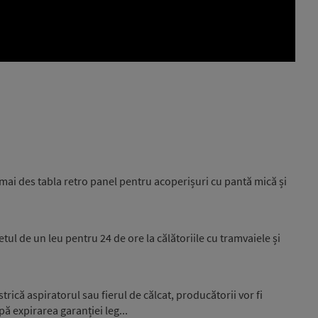
mai des tabla retro panel pentru acoperișuri cu pantă mică și
etul de un leu pentru 24 de ore la călătoriile cu tramvaiele și
rică aspiratorul sau fierul de călcat, producătorii vor fi
pă expirarea garanției leg...