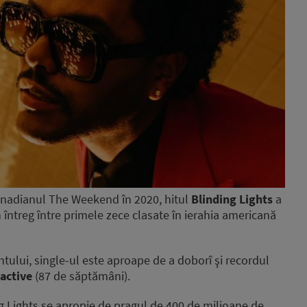
anadianul The Weekend în 2020, hitul
Blinding Lights
a
 întreg între primele zece clasate în ierahia americană
tului, single-ul este aproape de a doborî şi recordul
active
(87 de săptămâni).
ng Lights se apropie de pragul de 400 de milioane de