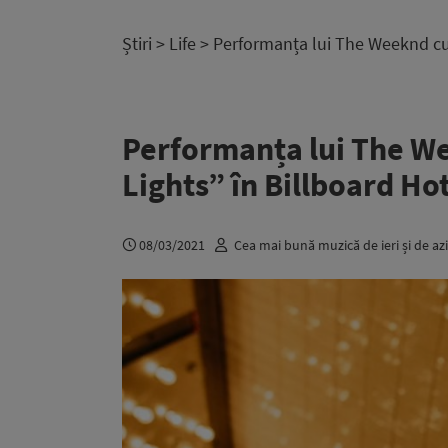
Știri
>
Life
> Performanța lui The Weeknd cu 
Performanța lui The We
Lights” în Billboard Ho
08/03/2021
Cea mai bună muzică de ieri și de azi