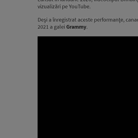
vizualizări pe YouTube.
Deşi a înregistrat aceste performanţe, can
2021 a galei
Grammy
.