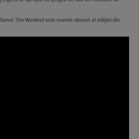
adianul The Weeknd este marele absent al ediţiei din