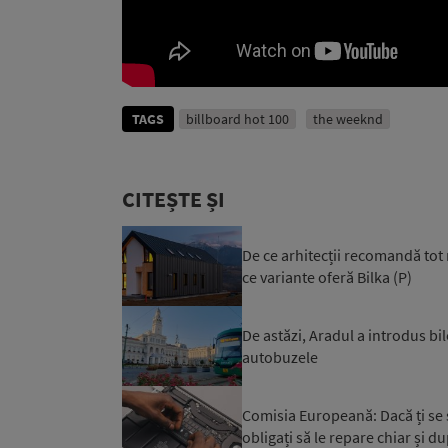
TAGS
billboard hot 100
the weeknd
CITEȘTE ȘI
De ce arhitecții recomandă tot 
ce variante oferă Bilka (P)
De astăzi, Aradul a introdus bil
autobuzele
Comisia Europeană: Dacă ți se st
obligați să le repare chiar și du