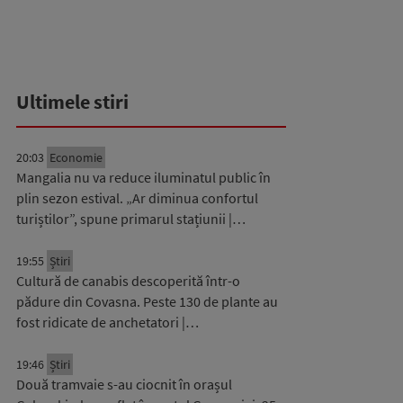
Ultimele stiri
20:03
Economie
Mangalia nu va reduce iluminatul public în
plin sezon estival. „Ar diminua confortul
turiștilor”, spune primarul stațiunii |…
19:55
Știri
Cultură de canabis descoperită într-o
pădure din Covasna. Peste 130 de plante au
fost ridicate de anchetatori |…
19:46
Știri
Două tramvaie s-au ciocnit în orașul