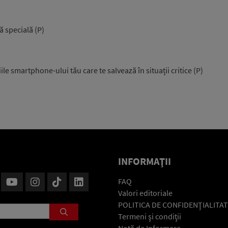
ă specială (P)
ile smartphone-ului tău care te salvează în situații critice (P)
INFORMAŢII
FAQ
Valori editoriale
POLITICA DE CONFIDENŢIALITAT
Termeni şi condiţii
Notă de Informare