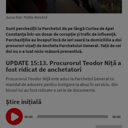
Sursa foto: Poliția Română
Sunt percheziții la Parchetul de pe lângă Curtea de Apel
Constanța într-un dosar de corupție și trafic de influență.
Perchezițiile au început încă de ieri seară la domiciliile a doi
procurori vizați de Ancheta Parchetului General. Față de cei
doi nu s-a luat nicio măsură preventivă.
UPDATE 15:13. Procurorul Teodor Niță a
fost ridicat de anchetatori
Procurorul Teodor Niță este adus la Parchetul General cu
mandat de aducere pentru instigare la abuz în serviciu. Din
biroul lui au fost ridicate o serie de documente.
Știre inițială
Audio
Player
00:00
00:00