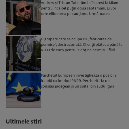
Andrew și Tristan Tate rămân în arest la Miami
pentru încă cel puțin două săptămâni. Ei vor
cere eliberarea pe cauțiune. Următoarea
audiere are loc pe...
O grupare care se ocupa cu „fabricarea de
permise”, destructurată. Clienții plăteau până la
6.000 de euro pentru a obține permisul fără
examen...
Parchetul European investighează o posibilă
fraudă cu fonduri PNRR. Percheziții la un
consiliu județean și un spital din sudul țării
Ultimele stiri