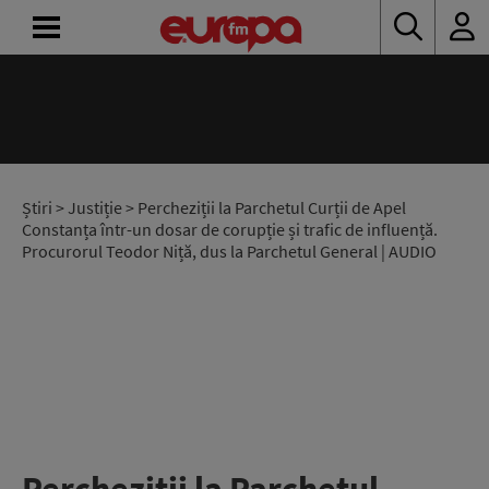
ACASĂ
ȘTIRI
RADIO
Știri
>
Justiție
> Percheziții la Parchetul Curții de Apel
Constanța într-un dosar de corupție și trafic de influență.
Procurorul Teodor Niță, dus la Parchetul General | AUDIO
CONCURSURI
PODCAST
ASCULTĂ
LIVE