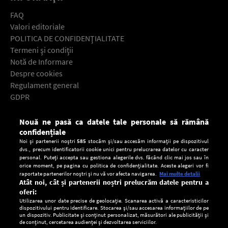
FAQ
Valori editoriale
POLITICA DE CONFIDENŢIALITATE
Termeni şi condiţii
Notă de Informare
Despre cookies
Regulament general
GDPR
Contact
Nouă ne pasă ca datele tale personale să rămână
Descarcă gratuit aplicaţia Europa FM pentru smartphone:
confidențiale
Noi și partenerii noștri
585
stocăm și/sau accesăm informații pe dispozitivul
dvs., precum identificatorii cookie unici pentru prelucrarea datelor cu caracter
personal. Puteți accepta sau gestiona alegerile dvs. făcând clic mai jos sau în
orice moment, pe pagina cu politica de confidențialitate. Aceste alegeri vor fi
raportate partenerilor noștri și nu vă vor afecta navigarea.
Mai multe detalii
Atât noi, cât și partenerii noștri prelucrăm datele pentru a
oferi:
Utilizarea unor date precise de geolocație. Scanarea activă a caracteristicilor
dispozitivului pentru identificare. Stocarea și/sau accesarea informațiilor de pe
un dispozitiv. Publicitate și conținut personalizat, măsurători ale publicității și
de conținut, cercetarea audienței și dezvoltarea serviciilor.