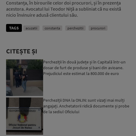
Constanța, în birourile celor doi procurori, și în prezența
acestora. Avocatul lui Teodor Niță a subliniat că nu există
nicio învinuire adusă clientului său.
TAGS
acuzatii
constanta
perchezitii
procurori
CITEȘTE ȘI
Percheziții în două județe și în Capitală într-un
dosar de furt de produse și bani din avioane.
Prejudiciul este estimat la 800.000 de euro
Percheziții DNA la ONJN: sunt vizați mai mulți
angajați. Anchetatorii ridică documente și probe
de la sediul Oficiului