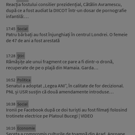
Reacția fostului consilier prezidențial, Cătălin Avramescu,
după ce a fost audiat la DIICOT într-un dosar de pornografie
infantilă:…
17:45
Social
Patru bărbați au fost înjunghiați în centrul Londrei. O femeie
de 47 de ani a fost arestată
17:28
Știri
Rămășițe ale unui fragment ce pare a fi dintr-o dronă,
recuperate de pe o plajă din Mamaia. Garda…
16:52
Politica
Senatul a adoptat „Legea ANI”, în calitate de for decizional.
PNL și USR susțin că două amendamente introduse…
16:38
Social
Ironii pe Facebook după ce doi turiști au fost filmați folosind
trotinete electrice pe Platoul Bucegi | VIDEO
16:16
Economie
Seceta a compromis culturile de toamnă din Arad. Aproape