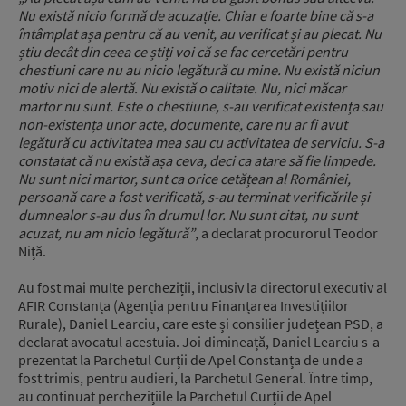
Nu există nicio formă de acuzație. Chiar e foarte bine că s-a
întâmplat așa pentru că au venit, au verificat și au plecat. Nu
știu decât din ceea ce știți voi că se fac cercetări pentru
chestiuni care nu au nicio legătură cu mine. Nu există niciun
motiv nici de alertă. Nu există o calitate. Nu, nici măcar
martor nu sunt. Este o chestiune, s-au verificat existența sau
non-existența unor acte, documente, care nu ar fi avut
legătură cu activitatea mea sau cu activitatea de serviciu. S-a
constatat că nu există așa ceva, deci ca atare să fie limpede.
Nu sunt nici martor, sunt ca orice cetățean al României,
persoană care a fost verificată, s-au terminat verificările și
dumnealor s-au dus în drumul lor. Nu sunt citat, nu sunt
acuzat, nu am nicio legătură”
, a declarat procurorul Teodor
Niță.
Au fost mai multe percheziții, inclusiv la directorul executiv al
AFIR Constanța (Agenția pentru Finanțarea Investițiilor
Rurale), Daniel Learciu, care este și consilier județean PSD, a
declarat avocatul acestuia. Joi dimineață, Daniel Learciu s-a
prezentat la Parchetul Curții de Apel Constanța de unde a
fost trimis, pentru audieri, la Parchetul General. Între timp,
au continuat perchezițiile la Parchetul Curții de Apel