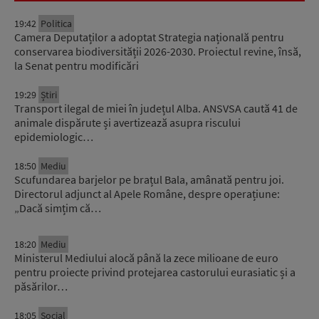
19:42
Politica
Camera Deputaților a adoptat Strategia națională pentru
conservarea biodiversității 2026-2030. Proiectul revine, însă,
la Senat pentru modificări
19:29
Știri
Transport ilegal de miei în județul Alba. ANSVSA caută 41 de
animale dispărute și avertizează asupra riscului
epidemiologic…
18:50
Mediu
Scufundarea barjelor pe brațul Bala, amânată pentru joi.
Directorul adjunct al Apele Române, despre operațiune:
„Dacă simțim că…
18:20
Mediu
Ministerul Mediului alocă până la zece milioane de euro
pentru proiecte privind protejarea castorului eurasiatic și a
păsărilor…
18:05
Social