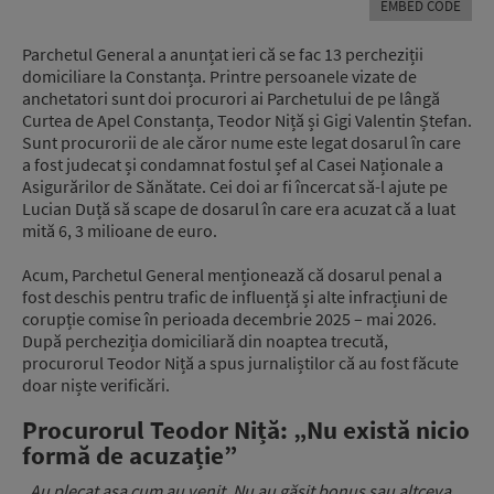
EMBED CODE
Parchetul General a anunțat ieri că se fac 13 percheziții
domiciliare la Constanța. Printre persoanele vizate de
anchetatori sunt doi procurori ai Parchetului de pe lângă
Curtea de Apel Constanța, Teodor Niță și Gigi Valentin Ștefan.
Sunt procurorii de ale căror nume este legat dosarul în care
a fost judecat și condamnat fostul șef al Casei Naționale a
Asigurărilor de Sănătate. Cei doi ar fi încercat să-l ajute pe
Lucian Duță să scape de dosarul în care era acuzat că a luat
mită 6, 3 milioane de euro.
Acum, Parchetul General menționează că dosarul penal a
fost deschis pentru trafic de influență și alte infracțiuni de
corupție comise în perioada decembrie 2025 – mai 2026.
După percheziția domiciliară din noaptea trecută,
procurorul Teodor Niță a spus jurnaliștilor că au fost făcute
doar niște verificări.
Procurorul Teodor Niță: „Nu există nicio
formă de acuzație”
„Au plecat așa cum au venit. Nu au găsit bonus sau altceva.