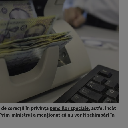
de corecții în privința
pensiilor speciale
, astfel încât
 Prim-ministrul a menționat că nu vor fi schimbări în