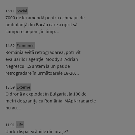
15:11
Social
7000 de lei amendă pentru echipajul de
ambulanță din Bacău care a oprit să
cumpere pepeni, în timp…
14:32
Economie
România evită retrogradarea, potrivit
evaluărilor agenției Moody’s| Adrian
Negrescu: ,,Suntem la un pas de
retrogradare în următoarele 18-20…
13:59
Externe
O dronă a explodat în Bulgaria, la 100 de
metri de granița cu România| MApN: radarele
nu au…
11:01
Life
Unde dispar vrăbiile din orașe?