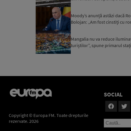
Moody’s anunță astăzi dacă Rom
Bolojan: „Am fost cinstiți cu r
Mangalia nu va reduce iluminatu
turiștilor”, spune primarul staț
SOCIAL
Copyright © Europa FM. Toate drepturile
rezervate. 2026