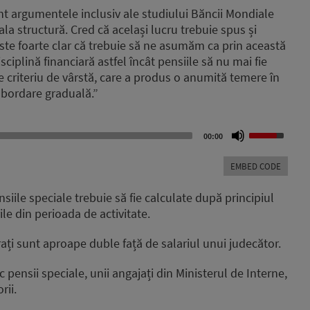
t argumentele inclusiv ale studiului Băncii Mondiale
ala structură. Cred că același lucru trebuie spus și
este foarte clar că trebuie să ne asumăm ca prin această
iplină financiară astfel încât pensiile să nu mai fie
de criteriu de vârstă, care a produs o anumită temere în
abordare graduală.”
Use
00:00
Up/Down
Arrow
EMBED CODE
keys
to
iile speciale trebuie să fie calculate după principiul
increase
ile din perioada de activitate.
or
decrease
ați sunt aproape duble față de salariul unui judecător.
volume.
c pensii speciale, unii angajați din Ministerul de Interne,
rii.