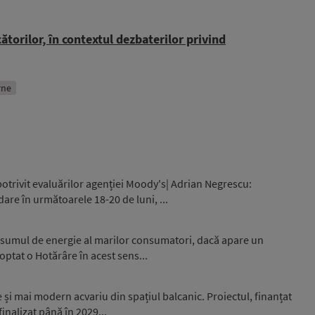
ătorilor, în contextul dezbaterilor privind
erne
otrivit evaluărilor agenției Moody's| Adrian Negrescu:
are în următoarele 18-20 de luni, ...
nsumul de energie al marilor consumatori, dacă apare un
optat o Hotărâre în acest sens...
și mai modern acvariu din spațiul balcanic. Proiectul, finanțat
inalizat până în 2029...