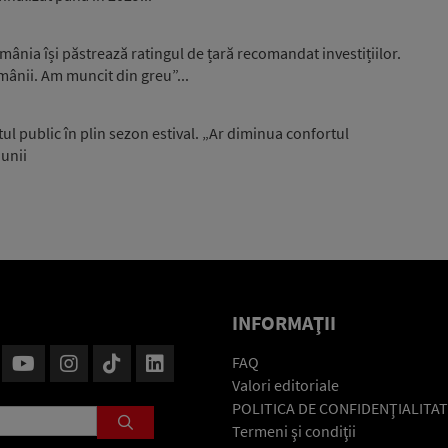
ânia își păstrează ratingul de țară recomandat investițiilor.
omânii. Am muncit din greu”...
l public în plin sezon estival. „Ar diminua confortul
iunii
INFORMAŢII
FAQ
Valori editoriale
POLITICA DE CONFIDENŢIALITAT
Termeni şi condiţii