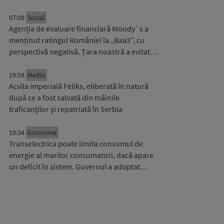
07:09
Social
Agenția de evaluare financiară Moody`s a
menținut ratingul României la „Baa3”, cu
perspectivă negativă. Țara noastră a evitat…
19:58
Mediu
Acvila imperială Feliks, eliberată în natură
după ce a fost salvată din mâinile
traficanților și repatriată în Serbia
19:34
Economie
Transelectrica poate limita consumul de
energie al marilor consumatori, dacă apare
un deficit în sistem. Guvernul a adoptat…