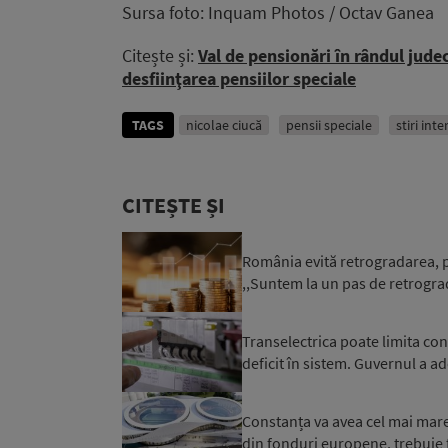
Sursa foto: Inquam Photos / Octav Ganea
Citește și:
Val de pensionări în rândul judec
desfiinţarea pensiilor speciale
TAGS
nicolae ciucă
pensii speciale
stiri int
CITEȘTE ȘI
România evită retrogradarea, p
,,Suntem la un pas de retrograd
Transelectrica poate limita co
deficit în sistem. Guvernul a ad
Constanța va avea cel mai mare 
din fonduri europene, trebuie f