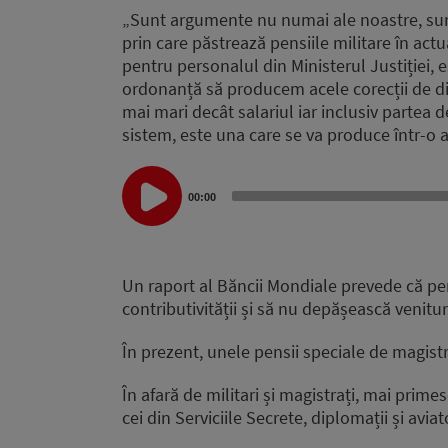
„Sunt argumente nu numai ale noastre, sun
prin care păstrează pensiile militare în actu
pentru personalul din Ministerul Justiției, 
ordonanță să producem acele corecții de disc
mai mari decât salariul iar inclusiv partea 
sistem, este una care se va produce într-o 
Audio
Player
00:00
Un raport al Băncii Mondiale prevede că pens
contributivității și să nu depășească venitur
În prezent, unele pensii speciale de magistr
În afară de militari și magistrați, mai primes
cei din Serviciile Secrete, diplomații și aviato