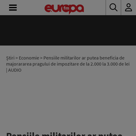
ACASĂ
ȘTIRI
RADIO
Știri
>
Economie
> Pensiile militarilor ar putea beneficia de
majorararea pragului de impozitare de la 2.000 la 3.000 de lei
| AUDIO
CONCURSURI
PODCAST
ASCULTĂ
LIVE