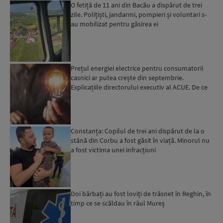
O fetiță de 11 ani din Bacău a dispărut de trei
zile. Polițiști, jandarmi, pompieri și voluntari s-
au mobilizat pentru găsirea ei
Prețul energiei electrice pentru consumatorii
casnici ar putea crește din septembrie.
Explicațiile directorului executiv al ACUE. De ce
este important...
Constanța: Copilul de trei ani dispărut de la o
stână din Corbu a fost găsit în viață. Minorul nu
a fost victima unei infracțiuni
Doi bărbați au fost loviți de trăsnet în Reghin, în
timp ce se scăldau în râul Mureș