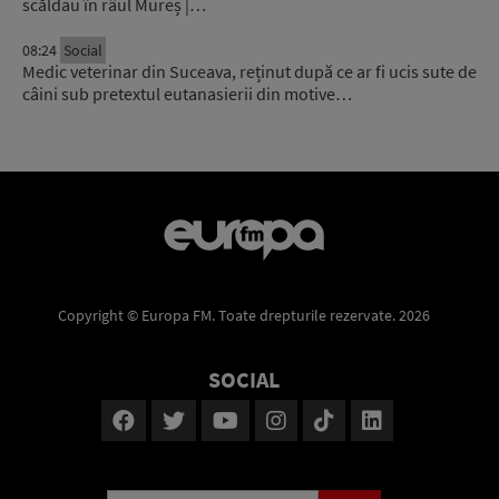
scăldau în râul Mureș |…
08:24
Social
Medic veterinar din Suceava, reținut după ce ar fi ucis sute de
câini sub pretextul eutanasierii din motive…
Copyright © Europa FM. Toate drepturile rezervate. 2026
SOCIAL