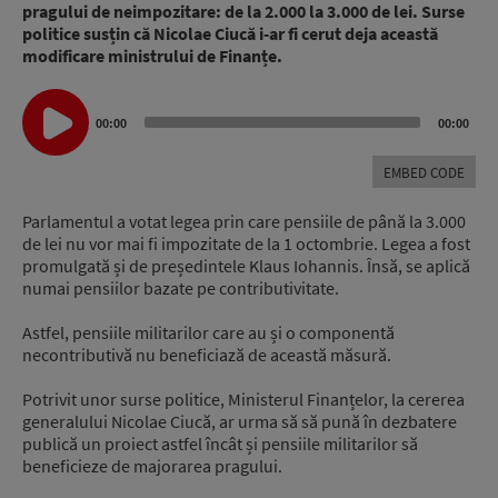
pragului de neimpozitare: de la 2.000 la 3.000 de lei. Surse
politice susțin că Nicolae Ciucă i-ar fi cerut deja această
modificare ministrului de Finanțe.
Audio
00:00
00:00
Player
EMBED CODE
Parlamentul a votat legea prin care pensiile de până la 3.000
de lei nu vor mai fi impozitate de la 1 octombrie. Legea a fost
promulgată și de președintele Klaus Iohannis. Însă, se aplică
numai pensiilor bazate pe contributivitate.
Astfel, pensiile militarilor care au și o componentă
necontributivă nu beneficiază de această măsură.
Potrivit unor surse politice, Ministerul Finanțelor, la cererea
generalului Nicolae Ciucă, ar urma să să pună în dezbatere
publică un proiect astfel încât și pensiile militarilor să
beneficieze de majorarea pragului.