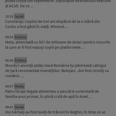
putea crește din septembrie. Explicațiile directorului executiv
al ACUE. De ce…
10:19
Social
Constanța: Copilul de trei ani dispărut de la o stână din
Corbu a fost găsit în viață. Minorul…
09:53
Externe
Meta, amendată cu 567 de milioane de dolari pentru riscurile
la care ar fi fost expuși copiii pe platformele…
09:36
Politica
Moody’s anunță astăzi dacă România își păstrează ratingul
de țară recomandat investițiilor. Bolojan: „Am fost cinstiți cu
românii.…
09:07
Mediu
Patru foraje ilegale alimentau o pescărie controlată de
familia unui primar, în plină criză de apă în Arad…
08:41
Social
Doi bărbați au fost loviți de trăsnet în Reghin, în timp ce se