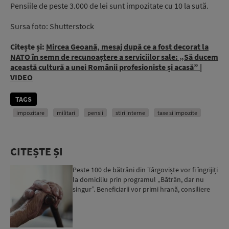
Pensiile de peste 3.000 de lei sunt impozitate cu 10 la sută.
Sursa foto: Shutterstock
Citește și:
Mircea Geoană, mesaj după ce a fost decorat la
NATO în semn de recunoaștere a serviciilor sale: „Să ducem
această cultură a unei Românii profesioniste și acasă” |
VIDEO
TAGS
impozitare
militari
pensii
stiri interne
taxe si impozite
CITEȘTE ȘI
Peste 100 de bătrâni din Târgoviște vor fi îngrijiți
la domiciliu prin programul „Bătrân, dar nu
singur”. Beneficiarii vor primi hrană, consiliere
psi...