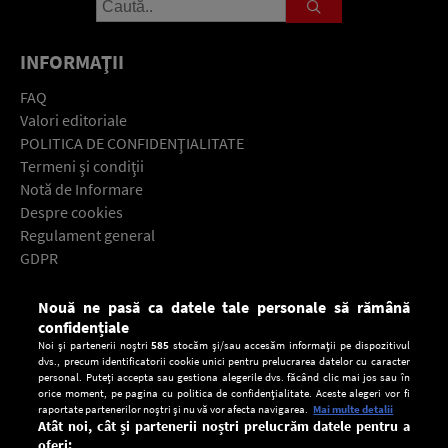
INFORMAŢII
FAQ
Valori editoriale
POLITICA DE CONFIDENŢIALITATE
Termeni şi condiţii
Notă de Informare
Despre cookies
Regulament general
GDPR
Contact
Nouă ne pasă ca datele tale personale să rămână
Descarcă gratuit aplicaţia Europa FM pentru smartphone:
confidențiale
Noi și partenerii noștri
585
stocăm și/sau accesăm informații pe dispozitivul
dvs., precum identificatorii cookie unici pentru prelucrarea datelor cu caracter
personal. Puteți accepta sau gestiona alegerile dvs. făcând clic mai jos sau în
orice moment, pe pagina cu politica de confidențialitate. Aceste alegeri vor fi
raportate partenerilor noștri și nu vă vor afecta navigarea.
Mai multe detalii
Atât noi, cât și partenerii noștri prelucrăm datele pentru a
oferi: