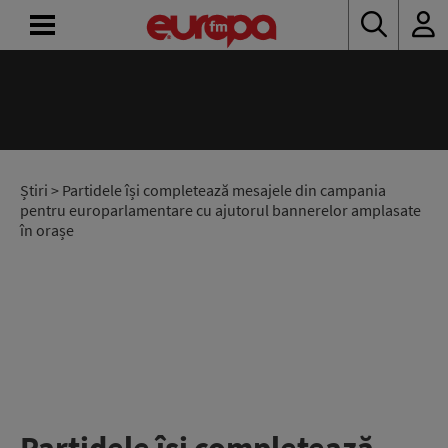
ACASĂ
ȘTIRI
RADIO
Știri
> Partidele își completează mesajele din campania
pentru europarlamentare cu ajutorul bannerelor amplasate
în orașe
CONCURSURI
PODCAST
ASCULTĂ
LIVE