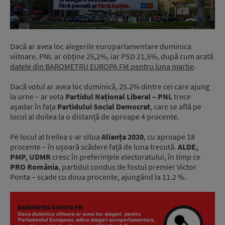
Dacă ar avea loc alegerile europarlamentare duminica
viitoare, PNL ar obține 25,2%, iar PSD 21,5%, după cum arată
datele din BAROMETRU EUROPA FM pentru luna martie
.
Dacă votul ar avea loc duminică, 25.2% dintre cei care ajung
la urne – ar vota
Partidul Național Liberal – PNL
trece
așadar în fața
Partidului Social Democrat
, care se află pe
locul al doilea la o distanță de aproape 4 procente.
Pe locul al treilea s-ar situa
Alianța 2020
, cu aproape 18
procente – în ușoară scădere față de luna trecută.
ALDE,
PMP, UDMR
cresc în preferințele electoratului, în timp ce
PRO România
, partidul condus de fostul premier Victor
Ponta – scade cu doua procente, ajungând la 11.2 %.