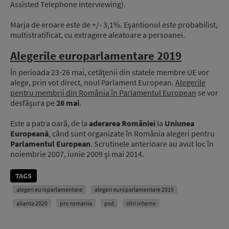
Assisted Telephone Interviewing).
Marja de eroare este de +/- 3,1%. Eşantionul este probabilist,
multistratificat, cu extragere aleatoare a persoanei.
Alegerile europarlamentare 2019
În perioada 23-26 mai, cetăţenii din statele membre UE vor
alege, prin vot direct, noul Parlament European.
Alegerile
pentru membrii din România în Parlamentul European
se vor
desfăşura pe
26 mai
.
Este a patra oară, de la
aderarea României
la
Uniunea
Europeană
, când sunt organizate în România alegeri pentru
Parlamentul European
. Scrutinele anterioare au avut loc în
noiembrie 2007, iunie 2009 şi mai 2014.
TAGS
alegeri europarlamentare
alegeri europarlamentare 2019
alianta 2020
pro romania
psd
stiri interne