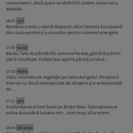
consumatori, dacă apare un deficit în sistem. Guvernul a
adoptat…
18:35
Știri
România a emis o alertă timpurie către Comisia Europeană
din cauza secetei și a riscurilor pentru sistemul energetic
17:35
Social
Bacău: Fata dispărută din comuna Parava, găsită după trei
zile în localitate. Poliția face apel la părinți privind…
17:19
Mediu
Sibiu: Incendiu de vegetație pe Valea Avrigului. Pompierii
intervin cu două autospeciale de stingere și o autospecială
de…
17:11
Știri
Scufundarea primei barje pe Brațul Bala. Operațiunea ar
putea dura până la patru ore. „Vom reuși să creștem…
16:54
Sănătate