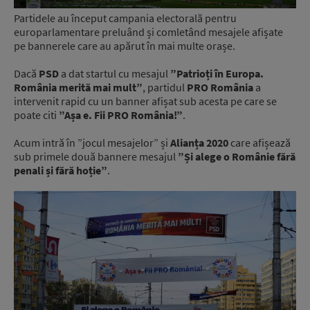
Partidele au început campania electorală pentru
europarlamentare preluând și comletând mesajele afișate
pe bannerele care au apărut în mai multe orașe.
Dacă
PSD
a dat startul cu mesajul
”Patrioți în Europa.
România merită mai mult”
, partidul
PRO România
a
intervenit rapid cu un banner afișat sub acesta pe care se
poate citi
”Așa e. Fii PRO România!”
.
Acum intră în ”jocul mesajelor” și
Alianța 2020
care afișează
sub primele două bannere mesajul
”Și alege o Românie fără
penali și fără hoție”
.