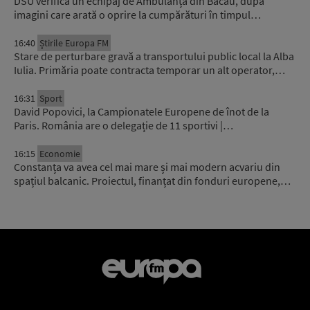
DSU verifică un echipaj de Ambulanță din Bacău, după
imagini care arată o oprire la cumpărături în timpul…
16:40
Știrile Europa FM
Stare de perturbare gravă a transportului public local la Alba
Iulia. Primăria poate contracta temporar un alt operator,…
16:31
Sport
David Popovici, la Campionatele Europene de înot de la
Paris. România are o delegație de 11 sportivi |…
16:15
Economie
Constanța va avea cel mai mare și mai modern acvariu din
spațiul balcanic. Proiectul, finanțat din fonduri europene,…