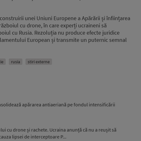
onstruirii unei Uniuni Europene a Apărării și înființarea
zboiul cu drone, în care experți ucraineni să
oiul cu Rusia. Rezoluția nu produce efecte juridice
 Parlamentului European și transmite un puternic semnal
ie
rusia
stiri externe
nsolidează apărarea antiaeriană pe fondul intensificării
ui cu drone și rachete. Ucraina anunță că nu a reușit să
auza lipsei de interceptoare P...