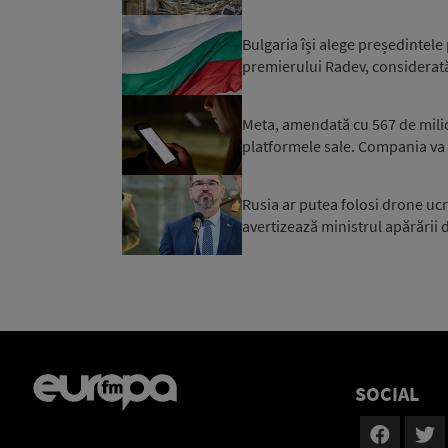
Bulgaria își alege președintele
premierului Radev, considerată 
Meta, amendată cu 567 de milioan
platformele sale. Compania va
Rusia ar putea folosi drone ucr
avertizează ministrul apărării 
SOCIAL