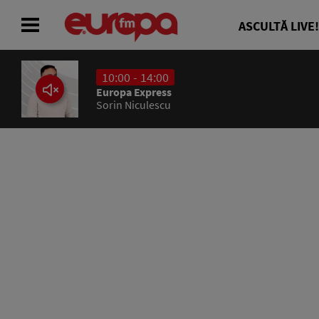
ASCULTĂ LIVE!
10:00 - 14:00
ACASĂ
Europa Express
Sorin Niculescu
ȘTIRI
RADIO
CONCURSURI
PODCAST
ASCULTĂ LIVE