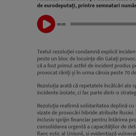
de eurodeputaţi, printre semnatari numă
Audio
00:00
Player
Textul rezoluției condamnă explicit inciden
peste un bloc de locuințe din Galați provo
că a fost primul astfel de incident produs 
provocat răniți și în urma căruia peste 70 
Rezoluția arată că repetatele încălcări ale 
incidente izolate, ci fac parte dintr-o stra
Rezoluția reafirmă solidaritatea deplină cu 
vizate de provocări hibride atribuite Rusiei.
inclusiv sprijin financiar pentru întărirea pro
consolidarea urgentă a capacităților de dete
flanc estic al Uniunii, și evidențiază vulnera