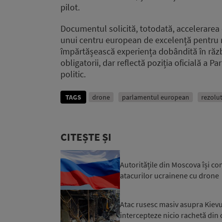
pilot.
Documentul solicită, totodată, accelerarea c
unui centru european de excelență pentru ră
împărtășească experiența dobândită în răzb
obligatorii, dar reflectă poziția oficială a
politic.
TAGS
drone
parlamentul european
rezolut
CITEȘTE ȘI
Autoritățile din Moscova își co
atacurilor ucrainene cu drone
Atac rusesc masiv asupra Kievul
intercepteze nicio rachetă din c