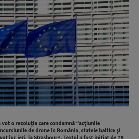
vot o rezoluţie care condamnă “acţiunile
incursiunile de drone în România, statele baltice şi
t loc ieri, la Strasbourg. Textul a fost iniţiat de 79