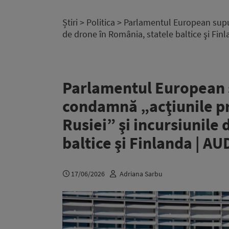
Știri
>
Politica
> Parlamentul European supune
de drone în România, statele baltice şi Fin
Parlamentul European s
condamnă „acţiunile pr
Rusiei” şi incursiunile
baltice şi Finlanda | AU
17/06/2026
Adriana Sarbu