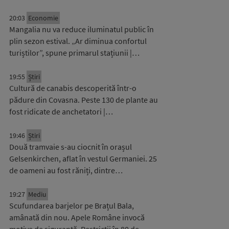
20:03
Economie
Mangalia nu va reduce iluminatul public în
plin sezon estival. „Ar diminua confortul
turiștilor”, spune primarul stațiunii |…
19:55
Știri
Cultură de canabis descoperită într-o
pădure din Covasna. Peste 130 de plante au
fost ridicate de anchetatori |…
19:46
Știri
Două tramvaie s-au ciocnit în orașul
Gelsenkirchen, aflat în vestul Germaniei. 25
de oameni au fost răniți, dintre…
19:27
Mediu
Scufundarea barjelor pe Brațul Bala,
amânată din nou. Apele Române invocă