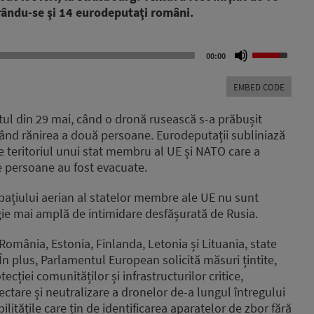
rându-se şi 14 eurodeputaţi români.
Use
00:00
Up/Down
Arrow
EMBED CODE
keys
to
tul din 29 mai, când o dronă rusească s-a prăbușit
increase
când rănirea a două persoane. Eurodeputații subliniază
or
pe teritoriul unui stat membru al UE și NATO care a
decrease
volume.
de persoane au fost evacuate.
spațiului aerian al statelor membre ale UE nu sunt
tegie mai amplă de intimidare desfășurată de Rusia.
România, Estonia, Finlanda, Letonia și Lituania, state
 În plus, Parlamentul European solicită măsuri țintite,
tecției comunităților și infrastructurilor critice,
ctare și neutralizare a dronelor de-a lungul întregului
bilitățile care țin de identificarea aparatelor de zbor fără