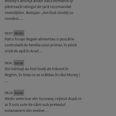
Moody’s anunță astăzi dacă România își
păstrează ratingul de țară recomandat
investițiilor. Bolojan: „Am fost cinstiți cu
românii.…
09:07
Mediu
Patru foraje ilegale alimentau o pescărie
controlată de familia unui primar, în plină
criză de apă în Arad…
08:41
Social
Doi bărbați au fost loviți de trăsnet în
Reghin, în timp ce se scăldau în râul Mureș |
…
08:24
Social
Medic veterinar din Suceava, reținut după ce
ar fi ucis sute de câini sub pretextul
eutanasierii din motive…