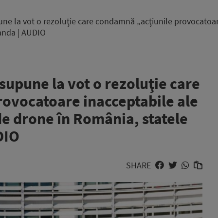
 la vot o rezoluţie care condamnă „acţiunile provocatoare 
landa | AUDIO
upune la vot o rezoluţie care
ovocatoare inacceptabile ale
 de drone în România, statele
DIO
SHARE