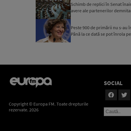
Schimb de replici în Senat înai
avere ale partenerilor demnitar
Peste 900 de primării nu s-au 
Până la ce dată se pot înrola pe
SOCIAL
Copyright © Europa FM. Toate drepturile
rezervate. 2026