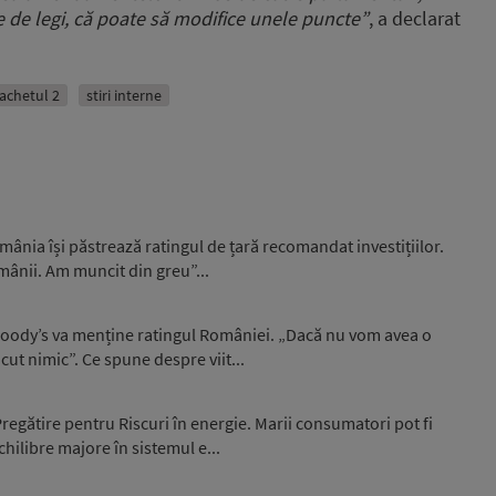
e de legi, că poate să modifice unele puncte”
, a declarat
achetul 2
stiri interne
ânia își păstrează ratingul de țară recomandat investițiilor.
omânii. Am muncit din greu”...
 Moody’s va menține ratingul României. „Dacă nu vom avea o
ut nimic”. Ce spune despre viit...
egătire pentru Riscuri în energie. Marii consumatori pot fi
hilibre majore în sistemul e...