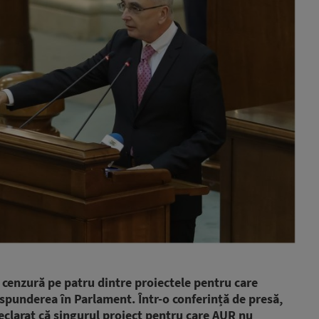
cenzură pe patru dintre proiectele pentru care
spunderea în Parlament. Într-o conferință de presă,
declarat că singurul proiect pentru care AUR nu