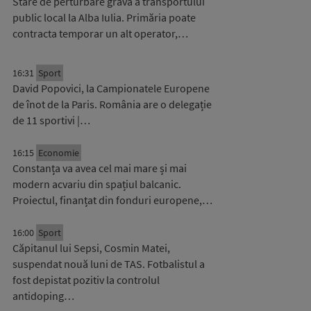
Stare de perturbare gravă a transportului
public local la Alba Iulia. Primăria poate
contracta temporar un alt operator,…
16:31
Sport
David Popovici, la Campionatele Europene
de înot de la Paris. România are o delegație
de 11 sportivi |…
16:15
Economie
Constanța va avea cel mai mare și mai
modern acvariu din spațiul balcanic.
Proiectul, finanțat din fonduri europene,…
16:00
Sport
Căpitanul lui Sepsi, Cosmin Matei,
suspendat nouă luni de TAS. Fotbalistul a
fost depistat pozitiv la controlul
antidoping…