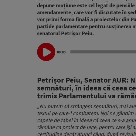
depune moțiune este cel legat de pensiile
amendamente, care vor fi discutate în șed
vor primi forma finală a proiectelor din P
partide parlamentare pentru susținerea m
senatorul Petrișor Peiu.
Audio
00:00
Player
Petrișor Peiu, Senator AUR: N
semnături, în ideea că ceea ce
trimis Parlamentului va rămân
„Nu putem să strângem semnături, mai ales
textul pe care-l combatem. Noi ne gândim s
capete de tabel în ideea că ceea ce s-a anun
rămâne ca proiect de lege, pentru care îș
certitudine decât atunci când, după revizu