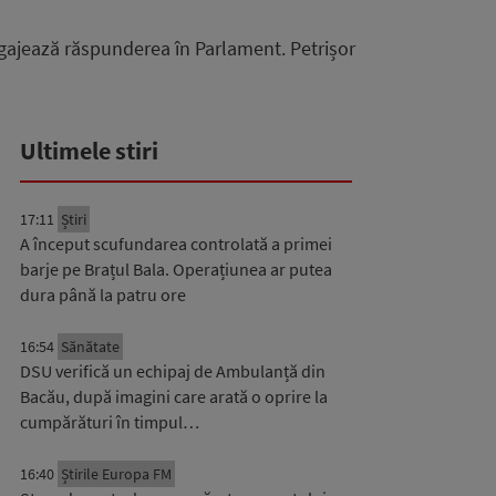
gajează răspunderea în Parlament. Petrișor
Ultimele stiri
17:11
Știri
A început scufundarea controlată a primei
barje pe Brațul Bala. Operațiunea ar putea
dura până la patru ore
16:54
Sănătate
DSU verifică un echipaj de Ambulanță din
Bacău, după imagini care arată o oprire la
cumpărături în timpul…
16:40
Știrile Europa FM