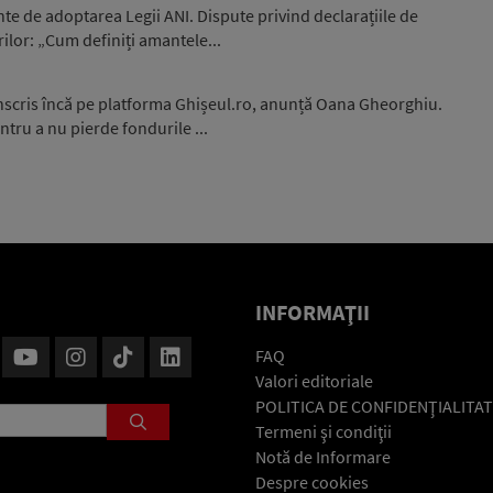
nte de adoptarea Legii ANI. Dispute privind declarațiile de
ilor: „Cum definiți amantele...
înscris încă pe platforma Ghișeul.ro, anunță Oana Gheorghiu.
ntru a nu pierde fondurile ...
INFORMAŢII
FAQ
Valori editoriale
POLITICA DE CONFIDENŢIALITAT
Termeni şi condiţii
Notă de Informare
Despre cookies