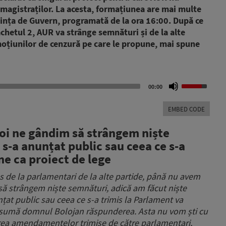
 magistraților. La acesta, formațiunea are mai multe
ința de Guvern, programată de la ora 16:00. După ce
achetul 2, AUR va strânge semnături și de la alte
oțiunilor de cenzură pe care le propune, mai spune
Use
00:00
Up/Down
Arrow
EMBED CODE
keys
to
oi ne gândim să strângem niște
increase
 s-a anunțat public sau ceea ce s-a
or
decrease
e ca proiect de lege
volume.
 de la parlamentari de la alte partide, până nu avem
ă strângem niște semnături, adică am făcut niște
țat public sau ceea ce s-a trimis la Parlament va
i asumă domnul Bolojan răspunderea. Asta nu vom ști cu
irea amendamentelor trimise de către parlamentari,