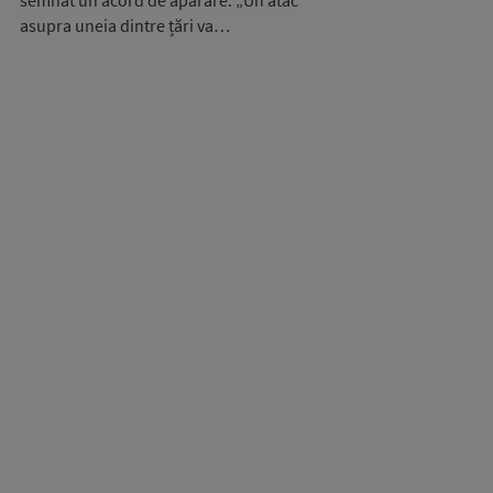
semnat un acord de apărare: „Un atac
asupra uneia dintre țări va…