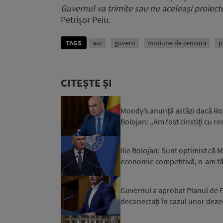
Guvernul va trimite sau nu aceleași proiect
Petrișor Peiu.
TAGS
aur
guvern
motiune de cenzura
p
CITEȘTE ȘI
Moody’s anunță astăzi dacă Rom
Bolojan: „Am fost cinstiți cu r
Ilie Bolojan: Sunt optimist că
economie competitivă, n-am făc
Guvernul a aprobat Planul de Pr
deconectați în cazul unor dezec