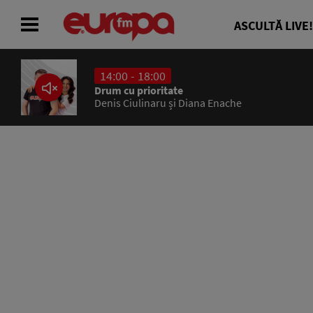
ASCULTĂ LIVE!
14:00 - 18:00
ACASĂ
Drum cu prioritate
Denis Ciulinaru și Diana Enache
ȘTIRI
RADIO
CONCURSURI
PODCAST
ASCULTĂ LIVE