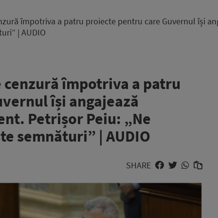
ură împotriva a patru proiecte pentru care Guvernul își an
uri” | AUDIO
 cenzură împotriva a patru
uvernul își angajează
nt. Petrișor Peiu: „Ne
te semnături” | AUDIO
SHARE