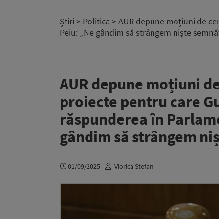
Știri
>
Politica
> AUR depune moțiuni de cenz
Peiu: „Ne gândim să strângem niște semnăt
AUR depune moțiuni de
proiecte pentru care G
răspunderea în Parlame
gândim să strângem niș
01/09/2025
Viorica Stefan