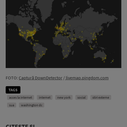
FOTO:
Captură DownDetector
/
livemap.pingdom.com
TAGS
acces la internet
internet
new york
social
stiri externe
sua
washington dc
CITEȘTE ȘI