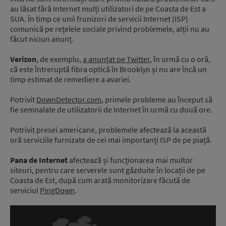
au lăsat fără Internet mulți utilizatori de pe Coasta de Est a
SUA. În timp ce unii frunizori de servicii Internet (ISP)
comunică pe rețelele sociale privind problemele, alții nu au
făcut niciun anunț.
Verizon
, de exemplu,
a anunțat pe Twitter
, în urmă cu o oră,
că este întreruptă fibra optică în Brooklyn și nu are încă un
timp estimat de remediere a avariei.
Potrivit
DownDetector.com
, primele probleme au început să
fie semnalate de utilizatorii de Internet în urmă cu două ore.
Potrivit presei americane, problemele afectează la această
oră serviciile furnizate de cei mai importanți ISP de pe piață.
Pana de Internet
afectează și funcționarea mai multor
siteuri, pentru care serverele sunt găzduite în locații de pe
Coasta de Est, după cum arată monitorizare făcută de
serviciul
PingDown
.