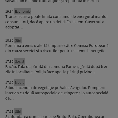
salvată din mâinile traficanților și repatriată în Serbia
19:34
Economie
Transelectrica poate limita consumul de energie al marilor
consumatori, dacă apare un deficit în sistem. Guvernul a
adoptat…
18:35
Știri
România a emis o alertă timpurie către Comisia Europeană
din cauza secetei și a riscurilor pentru sistemul energetic
17:35
Social
Bacău: Fata dispărută din comuna Parava, găsită după trei
zile în localitate. Poliția face apel la părinți privind…
17:19
Mediu
Sibiu: Incendiu de vegetație pe Valea Avrigului. Pompierii
intervin cu două autospeciale de stingere și o autospecială
de…
17:11
Știri
Scufundarea primei barje pe Brațul Bala. Operațiunea ar