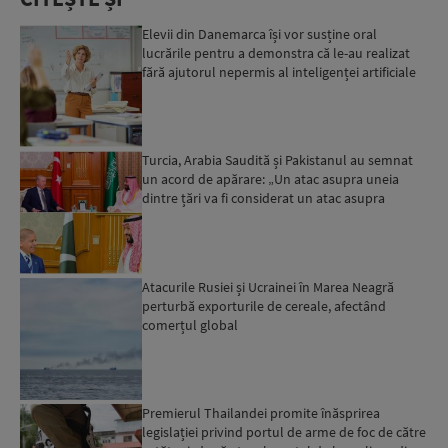
Elevii din Danemarca își vor susține oral
lucrările pentru a demonstra că le-au realizat
fără ajutorul nepermis al inteligenței artificiale
Turcia, Arabia Saudită și Pakistanul au semnat
un acord de apărare: „Un atac asupra uneia
dintre țări va fi considerat un atac asupra
tuturor”...
Atacurile Rusiei și Ucrainei în Marea Neagră
perturbă exporturile de cereale, afectând
comerțul global
Premierul Thailandei promite înăsprirea
legislației privind portul de arme de foc de către