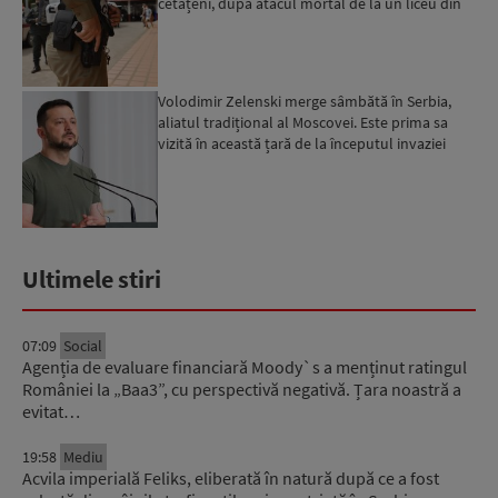
cetățeni, după atacul mortal de la un liceu din
Bangkok...
Volodimir Zelenski merge sâmbătă în Serbia,
aliatul tradițional al Moscovei. Este prima sa
vizită în această țară de la începutul invaziei
ruse...
Ultimele stiri
07:09
Social
Agenția de evaluare financiară Moody`s a menținut ratingul
României la „Baa3”, cu perspectivă negativă. Țara noastră a
evitat…
19:58
Mediu
Acvila imperială Feliks, eliberată în natură după ce a fost