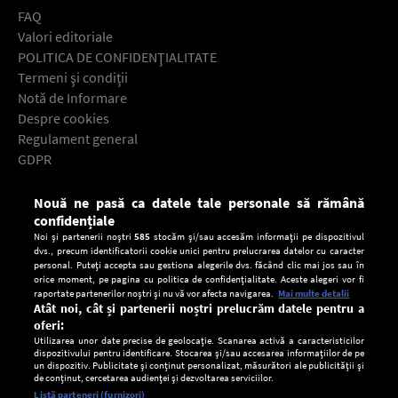
FAQ
Valori editoriale
POLITICA DE CONFIDENŢIALITATE
Termeni şi condiţii
Notă de Informare
Despre cookies
Regulament general
GDPR
Contact
Nouă ne pasă ca datele tale personale să rămână
Descarcă gratuit aplicaţia Europa FM pentru smartphone:
confidențiale
Noi și partenerii noștri
585
stocăm și/sau accesăm informații pe dispozitivul
dvs., precum identificatorii cookie unici pentru prelucrarea datelor cu caracter
personal. Puteți accepta sau gestiona alegerile dvs. făcând clic mai jos sau în
orice moment, pe pagina cu politica de confidențialitate. Aceste alegeri vor fi
raportate partenerilor noștri și nu vă vor afecta navigarea.
Mai multe detalii
Atât noi, cât și partenerii noștri prelucrăm datele pentru a
oferi:
Utilizarea unor date precise de geolocație. Scanarea activă a caracteristicilor
dispozitivului pentru identificare. Stocarea și/sau accesarea informațiilor de pe
un dispozitiv. Publicitate și conținut personalizat, măsurători ale publicității și
de conținut, cercetarea audienței și dezvoltarea serviciilor.
Setări:
Listă parteneri (furnizori)