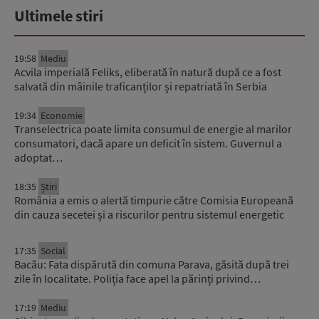
Ultimele stiri
19:58
Mediu
Acvila imperială Feliks, eliberată în natură după ce a fost
salvată din mâinile traficanților și repatriată în Serbia
19:34
Economie
Transelectrica poate limita consumul de energie al marilor
consumatori, dacă apare un deficit în sistem. Guvernul a
adoptat…
18:35
Știri
România a emis o alertă timpurie către Comisia Europeană
din cauza secetei și a riscurilor pentru sistemul energetic
17:35
Social
Bacău: Fata dispărută din comuna Parava, găsită după trei
zile în localitate. Poliția face apel la părinți privind…
17:19
Mediu