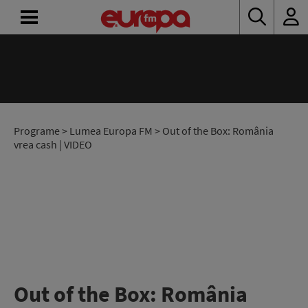
ACASĂ
ȘTIRI
RADIO
Programe
>
Lumea Europa FM
> Out of the Box: România
vrea cash | VIDEO
CONCURSURI
PODCAST
ASCULTĂ
LIVE
Out of the Box: România