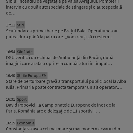
Sibiu: Incendiu de vegetație pe Valea Avrigului. Pompierii
intervin cu două autospeciale de stingere și o autospecială
de…
17:11
Știri
Scufundarea primei barje pe Brațul Bala. Operațiunea ar
putea dura până la patru ore. „Vom reuși să creștem…
16:54
Sănătate
DSU verifică un echipaj de Ambulanță din Bacău, după
imagini care arată o oprire la cumpărături în timpul…
16:40
Știrile Europa FM
Stare de perturbare gravă a transportului public local la Alba
Iulia. Primăria poate contracta temporar un alt operator,…
16:31
Sport
David Popovici, la Campionatele Europene de înot de la
Paris. România are o delegație de 11 sportivi |…
16:15
Economie
Constanța va avea cel mai mare și mai modern acvariu din