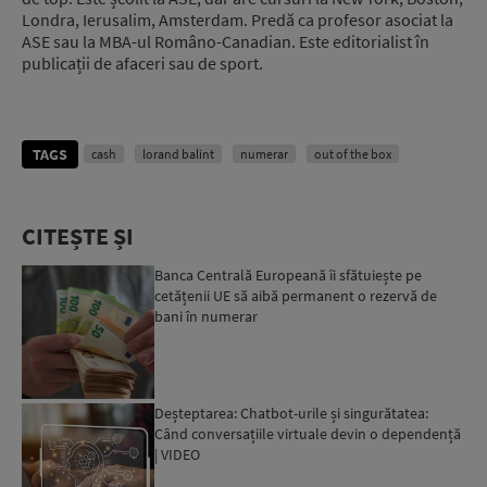
Londra, Ierusalim, Amsterdam. Predă ca profesor asociat la
ASE sau la MBA-ul Româno-Canadian. Este editorialist în
publicații de afaceri sau de sport.
TAGS
cash
lorand balint
numerar
out of the box
CITEȘTE ȘI
Banca Centrală Europeană îi sfătuiește pe
cetățenii UE să aibă permanent o rezervă de
bani în numerar
Deșteptarea: Chatbot-urile și singurătatea:
Când conversațiile virtuale devin o dependență
| VIDEO