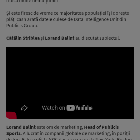
ridică multe nemulțumiri.
Și este firesc de vreme ce majoritatea populației își dorește
plăți cash arată datele culese de Data Intelligence Unit din
Publicis Group.
Cătălin Striblea
și
Lorand Balint
au discutat subiectul.
Lorand Balint
este om de marketing,
Head of Publicis
Sports
. A lucrat în companii globale de marketing, în poziții
de top. Este școlit la ASE, dar are cursuri la New York, Boston,