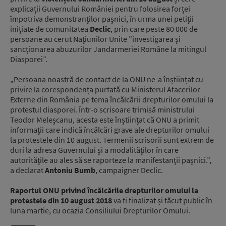
explicații Guvernului României pentru folosirea forței
împotriva demonstranților pașnici, în urma unei petiții
inițiate de comunitatea
Declic
, prin care peste 80 000 de
persoane au cerut Națiunilor Unite ”investigarea și
sancționarea abuzurilor Jandarmeriei Române la mitingul
Diasporei”.
„Persoana noastră de contact de la ONU ne-a înștiințat cu
privire la corespondența purtată cu Ministerul Afacerilor
Externe din România pe tema încălcării drepturilor omului la
protestul diasporei. Într-o scrisoare trimisă ministrului
Teodor Meleșcanu, acesta este înștiințat că ONU a primit
informații care indică încălcări grave ale drepturilor omului
la protestele din 10 august. Termenii scrisorii sunt extrem de
duri la adresa Guvernului și a modalităților în care
autoritățile au ales să se raporteze la manifestanții pașnici.”,
a declarat
Antoniu Bumb
, campaigner Declic.
Raportul ONU privind încălcările drepturilor omului la
protestele din 10 august 2018
va fi finalizat și făcut public în
luna martie, cu ocazia Consiliului Drepturilor Omului.