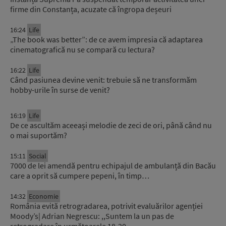
firme din Constanța, acuzate că îngropa deșeuri
16:24
Life
„The book was better”: de ce avem impresia că adaptarea
cinematografică nu se compară cu lectura?
16:22
Life
Când pasiunea devine venit: trebuie să ne transformăm
hobby-urile în surse de venit?
16:19
Life
De ce ascultăm aceeași melodie de zeci de ori, până când nu
o mai suportăm?
15:11
Social
7000 de lei amendă pentru echipajul de ambulanță din Bacău
care a oprit să cumpere pepeni, în timp…
14:32
Economie
România evită retrogradarea, potrivit evaluărilor agenției
Moody’s| Adrian Negrescu: ,,Suntem la un pas de
retrogradare în următoarele 18-20…