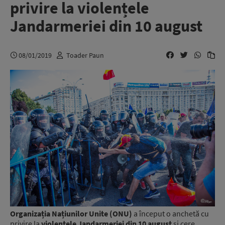
privire la violențele
Jandarmeriei din 10 august
08/01/2019
Toader Paun
Organizația Națiunilor Unite (ONU)
a început o anchetă cu
privire la
violențele Jandarmeriei din 10 august
și cere