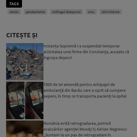
TAGS
declic
jandarmeria
mitingul diasporei
onu
stiri interne
CITEȘTE ȘI
Instanța Supremă i-a suspendat temporar
activitatea unei firme din Constanța, acuzate că
îngropa deșeuri
7000 de lei amendă pentru echipajul de
ambulanță din Bacău care a oprit să cumpere
pepeni, în timp ce transporta pacienți la spital
România evită retrogradarea, potrivit
evaluărilor agenției Moody's| Adrian Negrescu:
,,Suntem la un pas de retrogradare în