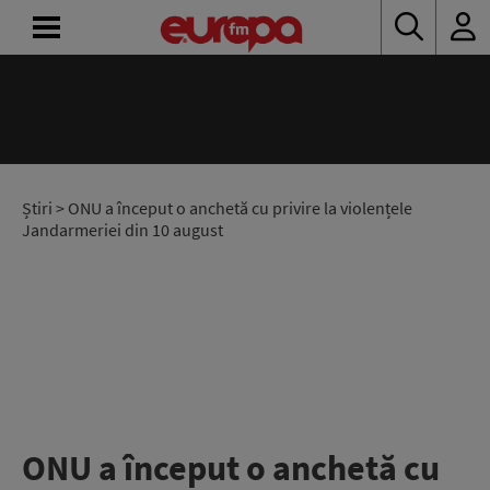
ACASĂ
ȘTIRI
RADIO
Știri
> ONU a început o anchetă cu privire la violențele
Jandarmeriei din 10 august
CONCURSURI
PODCAST
ASCULTĂ
LIVE
ONU a început o anchetă cu