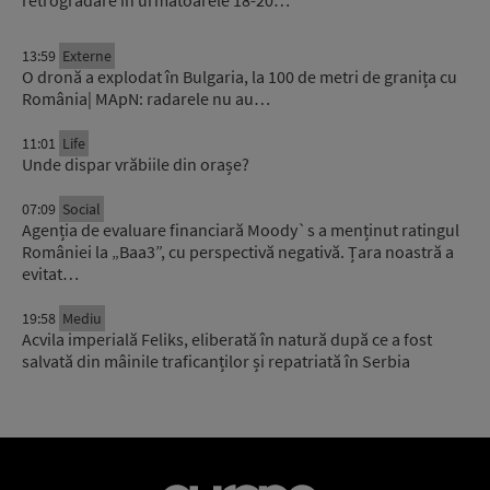
13:59
Externe
O dronă a explodat în Bulgaria, la 100 de metri de granița cu
România| MApN: radarele nu au…
11:01
Life
Unde dispar vrăbiile din orașe?
07:09
Social
Agenția de evaluare financiară Moody`s a menținut ratingul
României la „Baa3”, cu perspectivă negativă. Țara noastră a
evitat…
19:58
Mediu
Acvila imperială Feliks, eliberată în natură după ce a fost
salvată din mâinile traficanților și repatriată în Serbia