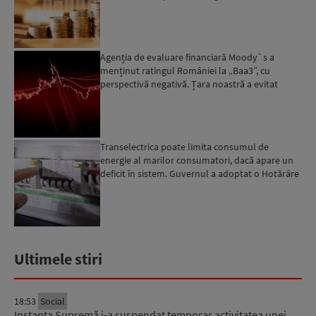
următoarele 18-20 de luni, ...
Agenția de evaluare financiară Moody`s a
menținut ratingul României la „Baa3”, cu
perspectivă negativă. Țara noastră a evitat
momentan retrogradarea...
Transelectrica poate limita consumul de
energie al marilor consumatori, dacă apare un
deficit în sistem. Guvernul a adoptat o Hotărâre
în acest sens...
Ultimele stiri
18:53
Social
Instanța Supremă i-a suspendat temporar activitatea unei