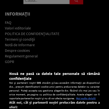
INFORMAŢII
FAQ
Valori editoriale
POLITICA DE CONFIDENŢIALITATE
Termeni şi condiţii
Notă de Informare
Despre cookies
Regulament general
GDPR
Contact
Nouă ne pasă ca datele tale personale să rămână
Descarcă gratuit aplicaţia Europa FM pentru smartphone:
confidențiale
Noi și partenerii noștri
585
stocăm și/sau accesăm informații pe dispozitivul
dvs., precum identificatorii cookie unici pentru prelucrarea datelor cu caracter
personal. Puteți accepta sau gestiona alegerile dvs. făcând clic mai jos sau în
orice moment, pe pagina cu politica de confidențialitate. Aceste alegeri vor fi
raportate partenerilor noștri și nu vă vor afecta navigarea.
Mai multe detalii
Atât noi, cât și partenerii noștri prelucrăm datele pentru a
oferi: