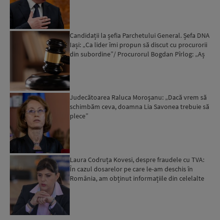
presei”. Ce ...
Candidații la șefia Parchetului General. Șefa DNA
Iași: „Ca lider îmi propun să discut cu procurorii
din subordine”/ Procurorul Bogdan Pîrlog: „Aș
mer...
Judecătoarea Raluca Moroşanu: „Dacă vrem să
schimbăm ceva, doamna Lia Savonea trebuie să
plece”
Laura Codruța Kovesi, despre fraudele cu TVA:
În cazul dosarelor pe care le-am deschis în
România, am obținut informațiile din celelalte
state membre....