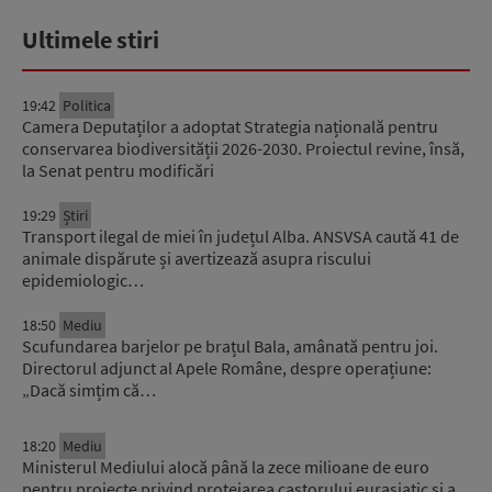
Ultimele stiri
19:42
Politica
Camera Deputaților a adoptat Strategia națională pentru
conservarea biodiversității 2026-2030. Proiectul revine, însă,
la Senat pentru modificări
19:29
Știri
Transport ilegal de miei în județul Alba. ANSVSA caută 41 de
animale dispărute și avertizează asupra riscului
epidemiologic…
18:50
Mediu
Scufundarea barjelor pe brațul Bala, amânată pentru joi.
Directorul adjunct al Apele Române, despre operațiune:
„Dacă simțim că…
18:20
Mediu
Ministerul Mediului alocă până la zece milioane de euro
pentru proiecte privind protejarea castorului eurasiatic și a