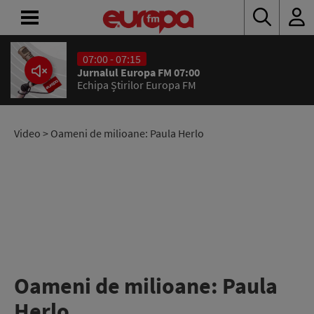
07:00 - 07:15
ACASĂ
Jurnalul Europa FM 07:00
Echipa Știrilor Europa FM
ȘTIRI
RADIO
Video
> Oameni de milioane: Paula Herlo
CONCURSURI
PODCAST
ASCULTĂ
LIVE
Oameni de milioane: Paula
Herlo