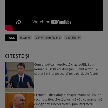
TAGS
interviu
oameni de milioane
paula herlo
CITEȘTE ȘI
Cum ar putea fi rezolvată criza politică din
România. Siegfried Mureșan: „Soluția trebuie
căutată printr-un acord între partidele fostei
coaliții, pen...
Premierul Ilie Bolojan, despre mama sa: Îi sunt
recunoscător. „De câte ori mă văd cu mama, mă
emoționez. Uneori chiar și prin intermediul