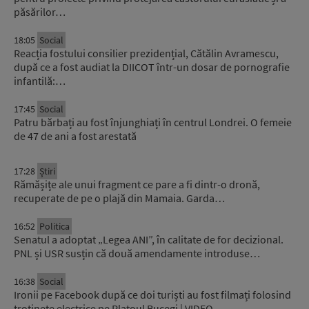
păsărilor…
18:05
Social
Reacția fostului consilier prezidențial, Cătălin Avramescu,
după ce a fost audiat la DIICOT într-un dosar de pornografie
infantilă:…
17:45
Social
Patru bărbați au fost înjunghiați în centrul Londrei. O femeie
de 47 de ani a fost arestată
17:28
Știri
Rămășițe ale unui fragment ce pare a fi dintr-o dronă,
recuperate de pe o plajă din Mamaia. Garda…
16:52
Politica
Senatul a adoptat „Legea ANI”, în calitate de for decizional.
PNL și USR susțin că două amendamente introduse…
16:38
Social
Ironii pe Facebook după ce doi turiști au fost filmați folosind
trotinete electrice pe Platoul Bucegi | VIDEO