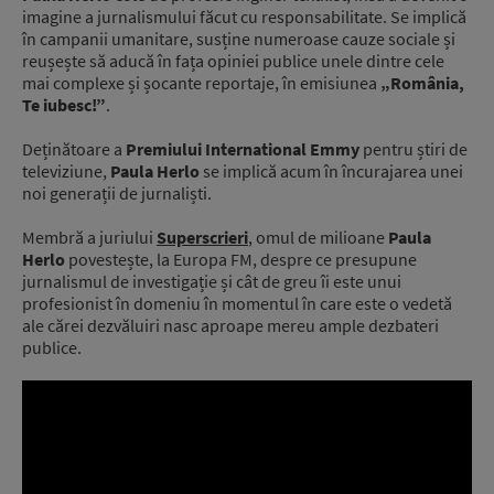
imagine a jurnalismului făcut cu responsabilitate. Se implică
în campanii umanitare, susține numeroase cauze sociale și
reușește să aducă în fața opiniei publice unele dintre cele
mai complexe și șocante reportaje, în emisiunea
„România,
Te iubesc!”
.
Deținătoare a
Premiului International Emmy
pentru știri de
televiziune,
Paula Herlo
se implică acum în încurajarea unei
noi generații de jurnaliști.
Membră a juriului
Superscrieri
, omul de milioane
Paula
Herlo
povestește, la Europa FM, despre ce presupune
jurnalismul de investigație și cât de greu îi este unui
profesionist în domeniu în momentul în care este o vedetă
ale cărei dezvăluiri nasc aproape mereu ample dezbateri
publice.