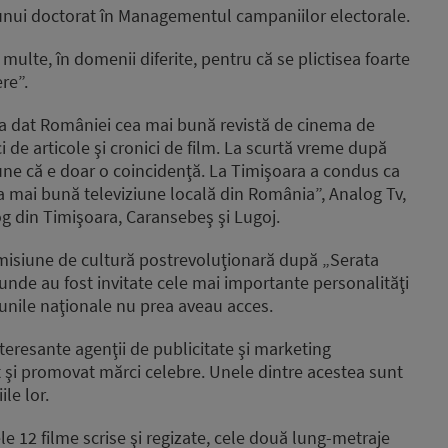
unui doctorat în Managementul campaniilor electorale.
t multe, în domenii diferite, pentru că se plictisea foarte
re”.
e a dat României cea mai bună revistă de cinema de
 de articole şi cronici de film. La scurtă vreme după
pune că e doar o coincidenţă. La Timişoara a condus ca
a mai bună televiziune locală din România”, Analog Tv,
og din Timişoara, Caransebeş şi Lugoj.
misiune de cultură postrevoluţionară după „Serata
, unde au fost invitate cele mai importante personalităţi
iunile naţionale nu prea aveau acces.
nteresante agenţii de publicitate şi marketing
 şi promovat mărci celebre. Unele dintre acestea sunt
ile lor.
e 12 filme scrise şi regizate, cele două lung-metraje