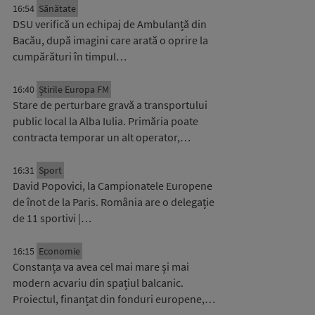
16:54
Sănătate
DSU verifică un echipaj de Ambulanță din
Bacău, după imagini care arată o oprire la
cumpărături în timpul…
16:40
Știrile Europa FM
Stare de perturbare gravă a transportului
public local la Alba Iulia. Primăria poate
contracta temporar un alt operator,…
16:31
Sport
David Popovici, la Campionatele Europene
de înot de la Paris. România are o delegație
de 11 sportivi |…
16:15
Economie
Constanța va avea cel mai mare și mai
modern acvariu din spațiul balcanic.
Proiectul, finanțat din fonduri europene,…