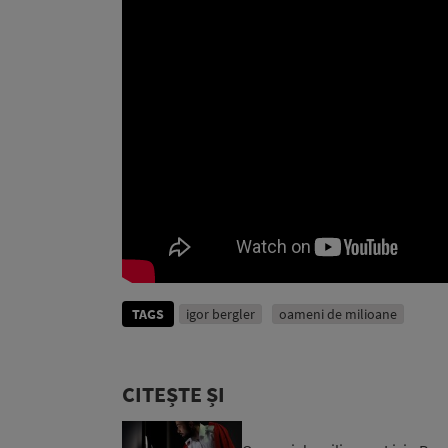
TAGS
igor bergler
oameni de milioane
CITEȘTE ȘI