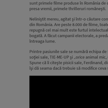
sunt primele filme produse în România de 
presa vremii, primele thrilleruri româneşti.
Neliniştit mereu, agitat şi într-o căutare co
din România. Are peste 8.000 de filme, toate
repugnă cel mai mult este furtul intelectual
bogată. A făcut campanii electorale, a preda
întreaga lume.
Printre pasiunile sale se numără echipa de 
soţiei sale, TIE-ME-UP şi „orice animal mic,
Spune că îi citeşte pisicii sale, Ferdinand, 
îşi dă seama dacă trebuie să modifice ceva 