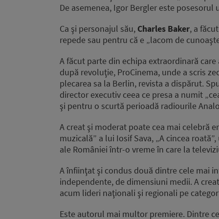
De asemenea, Igor Bergler este posesorul 
Ca şi personajul său,
Charles Baker
, a făcu
repede sau pentru că e „lacom de cunoaşte
A făcut parte din echipa extraordinară car
după revoluţie, ProCinema, unde a scris zeci
plecarea sa la Berlin, revista a dispărut. S
director executiv ceea ce presa a numit „ce
şi pentru o scurtă perioadă radiourile Anal
A creat şi moderat poate cea mai celebră e
muzicală” a lui Iosif Sava, „A cincea roată”
ale României într-o vreme în care la televiz
A înfiinţat şi condus două dintre cele mai i
independente, de dimensiuni medii. A creat
acum lideri naţionali şi regionali pe categori
Este autorul mai multor premiere. Dintre cel