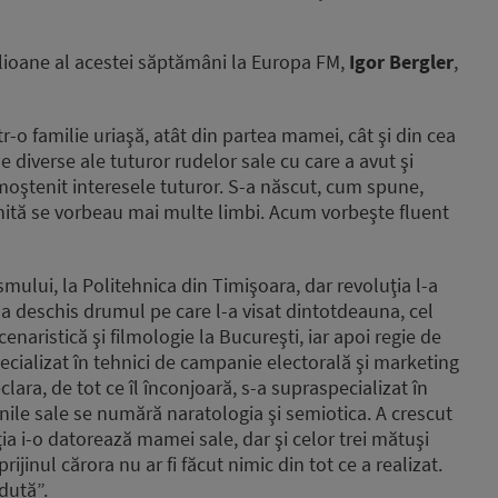
lioane al acestei săptămâni la Europa FM,
Igor Bergler
,
r-o familie uriaşă, atât din partea mamei, cât şi din cea
le diverse ale tuturor rudelor sale cu care a avut şi
 moştenit interesele tuturor. S-a născut, cum spune,
eunită se vorbeau mai multe limbi. Acum vorbeşte fluent
smului, la Politehnica din Timişoara, dar revoluţia l-a
i-a deschis drumul pe care l-a visat dintotdeauna, cel
cenaristică şi filmologie la Bucureşti, iar apoi regie de
specializat în tehnici de campanie electorală şi marketing
lara, de tot ce îl înconjoară, s-a supraspecializat în
ile sale se numără naratologia şi semiotica. A crescut
ţia i-o datorează mamei sale, dar şi celor trei mătuşi
rijinul cărora nu ar fi făcut nimic din tot ce a realizat.
dută”.