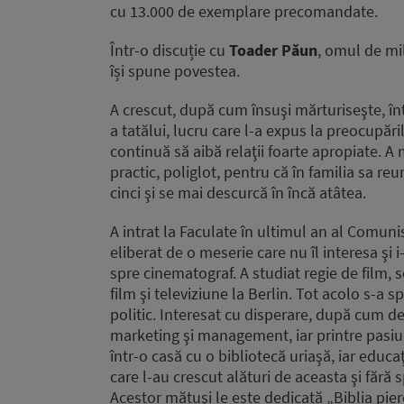
cu 13.000 de exemplare precomandate.
Într-o discuție cu
Toader Păun
, omul de mi
își spune povestea.
A crescut, după cum însuşi mărturiseşte, înt
a tatălui, lucru care l-a expus la preocupări
continuă să aibă relaţii foarte apropiate. A
practic, poliglot, pentru că în familia sa r
cinci şi se mai descurcă în încă atâtea.
A intrat la Faculate în ultimul an al Comuni
eliberat de o meserie care nu îl interesa şi 
spre cinematograf. A studiat regie de film, s
film şi televiziune la Berlin. Tot acolo s-a 
politic. Interesat cu disperare, după cum dec
marketing şi management, iar printre pasiun
într-o casă cu o bibliotecă uriaşă, iar educa
care l-au crescut alături de aceasta şi fără sp
Acestor mătuşi le este dedicată „Biblia pier