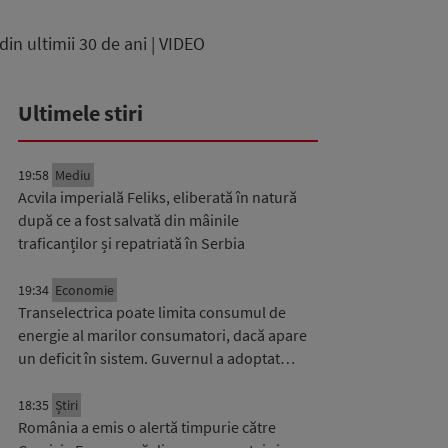
in ultimii 30 de ani | VIDEO
Ultimele stiri
19:58
Mediu
Acvila imperială Feliks, eliberată în natură
după ce a fost salvată din mâinile
traficanților și repatriată în Serbia
19:34
Economie
Transelectrica poate limita consumul de
energie al marilor consumatori, dacă apare
un deficit în sistem. Guvernul a adoptat…
18:35
Știri
România a emis o alertă timpurie către