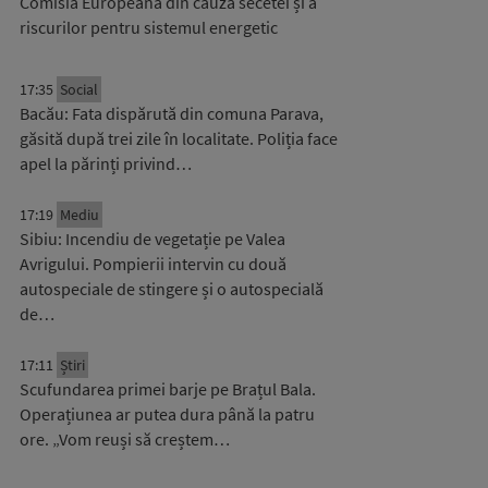
Comisia Europeană din cauza secetei și a
riscurilor pentru sistemul energetic
17:35
Social
Bacău: Fata dispărută din comuna Parava,
găsită după trei zile în localitate. Poliția face
apel la părinți privind…
17:19
Mediu
Sibiu: Incendiu de vegetație pe Valea
Avrigului. Pompierii intervin cu două
autospeciale de stingere și o autospecială
de…
17:11
Știri
Scufundarea primei barje pe Brațul Bala.
Operațiunea ar putea dura până la patru
ore. „Vom reuși să creștem…