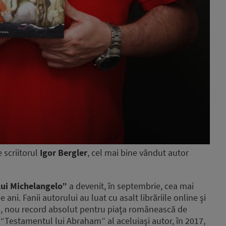
 scriitorul
Igor Bergler
, cel mai bine vândut autor
lui Michelangelo”
a devenit, în septembrie, cea mai
ani. Fanii autorului au luat cu asalt librăriile online şi
 nou record absolut pentru piaţa românească de
 “Testamentul lui Abraham” al aceluiaşi autor, în 2017,