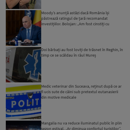
Moody’s anunță astăzi dacă România își
păstrează ratingul de țară recomandat
investițiilor. Bolojan: „Am fost cinstiți cu
românii. Am muncit din greu”...
Doi bărbați au fost loviți de trăsnet în Reghin, în
timp ce se scăldau în râul Mureș
Medic veterinar din Suceava, reținut după ce ar
fi ucis sute de câini sub pretextul eutanasierii
din motive medicale
Mangalia nu va reduce iluminatul public în plin
sezon estival. „Ar diminua confortul turiștilor”,