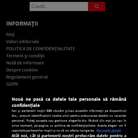
INFORMAŢII
FAQ
Valori editoriale
POLITICA DE CONFIDENŢIALITATE
Termeni şi condiţii
Notă de Informare
Despre cookies
Regulament general
GDPR
Contact
Nouă ne pasă ca datele tale personale să rămână
Descarcă gratuit aplicaţia Europa FM pentru smartphone:
confidențiale
Noi și partenerii noștri
585
stocăm și/sau accesăm informații pe dispozitivul
dvs., precum identificatorii cookie unici pentru prelucrarea datelor cu caracter
personal. Puteți accepta sau gestiona alegerile dvs. făcând clic mai jos sau în
orice moment, pe pagina cu politica de confidențialitate. Aceste alegeri vor fi
raportate partenerilor noștri și nu vă vor afecta navigarea.
Mai multe detalii
Atât noi, cât și partenerii noștri prelucrăm datele pentru a