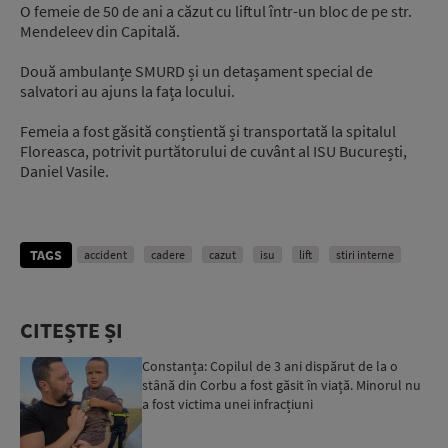
O femeie de 50 de ani a căzut cu liftul într-un bloc de pe str.
Mendeleev din Capitală.
Două ambulanțe SMURD și un detașament special de
salvatori au ajuns la fața locului.
Femeia a fost găsită conștientă și transportată la spitalul
Floreasca, potrivit purtătorului de cuvânt al ISU București,
Daniel Vasile.
TAGS
accident
cadere
cazut
isu
lift
stiri interne
CITEȘTE ȘI
Constanța: Copilul de 3 ani dispărut de la o
stână din Corbu a fost găsit în viață. Minorul nu
a fost victima unei infracțiuni