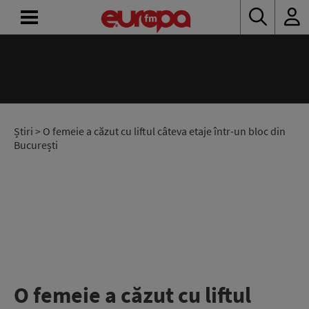
ACASĂ
ȘTIRI
RADIO
Știri
> O femeie a căzut cu liftul câteva etaje într-un bloc din
București
CONCURSURI
PODCAST
ASCULTĂ
LIVE
O femeie a căzut cu liftul