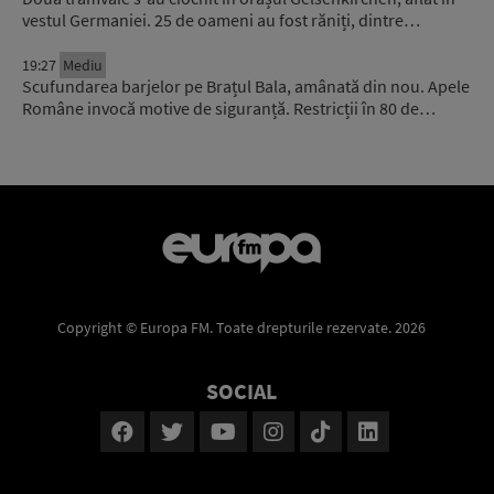
vestul Germaniei. 25 de oameni au fost răniți, dintre…
19:27
Mediu
Scufundarea barjelor pe Brațul Bala, amânată din nou. Apele
Române invocă motive de siguranță. Restricții în 80 de…
Copyright © Europa FM. Toate drepturile rezervate. 2026
SOCIAL