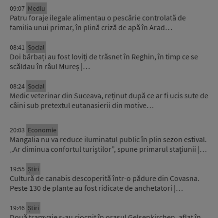
09:07
Mediu
Patru foraje ilegale alimentau o pescărie controlată de
familia unui primar, în plină criză de apă în Arad…
08:41
Social
Doi bărbați au fost loviți de trăsnet în Reghin, în timp ce se
scăldau în râul Mureș |…
08:24
Social
Medic veterinar din Suceava, reținut după ce ar fi ucis sute de
câini sub pretextul eutanasierii din motive…
20:03
Economie
Mangalia nu va reduce iluminatul public în plin sezon estival.
„Ar diminua confortul turiștilor”, spune primarul stațiunii |…
19:55
Știri
Cultură de canabis descoperită într-o pădure din Covasna.
Peste 130 de plante au fost ridicate de anchetatori |…
19:46
Știri
Două tramvaie s-au ciocnit în orașul Gelsenkirchen, aflat în