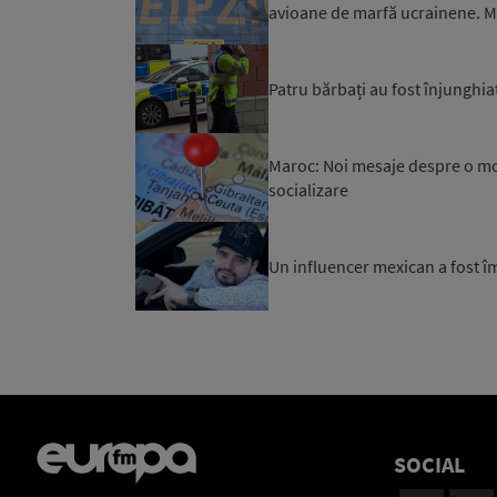
avioane de marfă ucrainene. Mi
Patru bărbați au fost înjunghiaț
Maroc: Noi mesaje despre o mob
socializare
Un influencer mexican a fost îm
SOCIAL