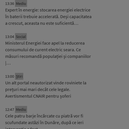
13:36
Mediu
Expert în energie: stocarea energiei electrice
în baterii trebuie accelerată. Deși capacitatea
a crescut, aceasta nu este suficientă…
13:04
Social
Ministerul Energiei face apel la reducerea
consumului de curent electric seara. Ce
măsuri recomandă populației și companiilor
|…
13:00
Știri
Un alt portal neautorizat vinde roviniete la
prețuri mai mari decât cele legale.
Avertismentul CNAIR pentru șoferi
12:47
Mediu
Cele patru barje încărcate cu piatră vor fi
scufundate astăzi în Dunăre, după ce ieri