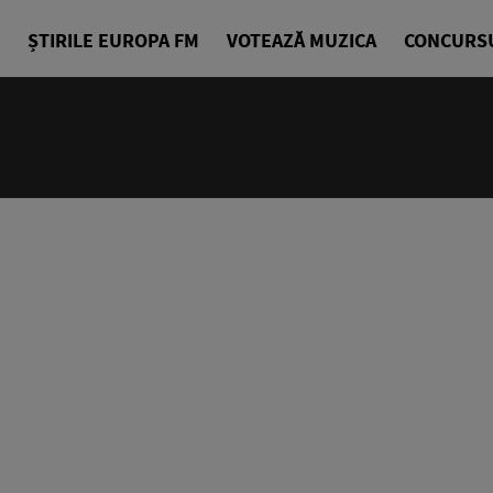
ȘTIRILE EUROPA FM
VOTEAZĂ MUZICA
CONCURS
18:10 - 21
Starea de B
Alexandra G