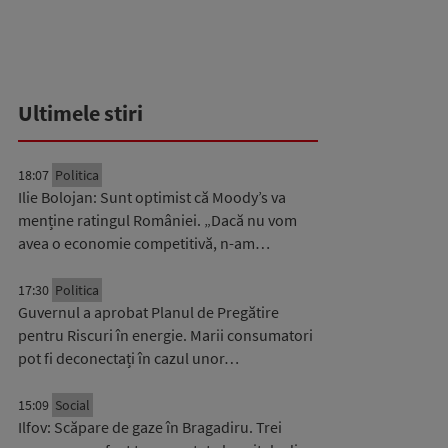
Ultimele stiri
18:07
Politica
Ilie Bolojan: Sunt optimist că Moody’s va
menține ratingul României. „Dacă nu vom
avea o economie competitivă, n-am…
17:30
Politica
Guvernul a aprobat Planul de Pregătire
pentru Riscuri în energie. Marii consumatori
pot fi deconectați în cazul unor…
15:09
Social
Ilfov: Scăpare de gaze în Bragadiru. Trei