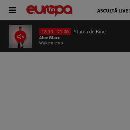
ASCULTĂ LIVE!
18:10 - 21:00
Starea de Bine
ACASĂ
Aloe Blacc
Wake me up
ȘTIRI
RADIO
CONCURSURI
PODCAST
ASCULTĂ LIVE