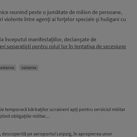
aşnice reunind peste o jumătate de milion de persoane,
violente între agenţi ai forţelor speciale şi huligani cu
a începutul manifestaţiilor, declanşate de
ri separatişti pentru rolul lor în tentativa de secesiune
i externe
violente
e temporară bărbaților ucraineni apți pentru serviciul militar
nit obligațiile militar...
, descoperită pe aeroportul Leipzig, în apropierea unor