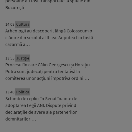
persoane au fost transportate la spitale din
București
14:03
Cultură
Arheologii au descoperit lângă Colosseum o
clădire din secolul al II-lea. Ar putea fi o fostă
cazarmă a…
13:55
Justiție
Procesul în care Călin Georgescu și Horațiu
Potra sunt judecați pentru tentativă la
comiterea unor acțiuni împotriva ordinii…
13:40
Politica
Schimb de replici în Senat înainte de
adoptarea Legii ANI. Dispute privind
declarațiile de avere ale partenerilor
demnitarilor:…