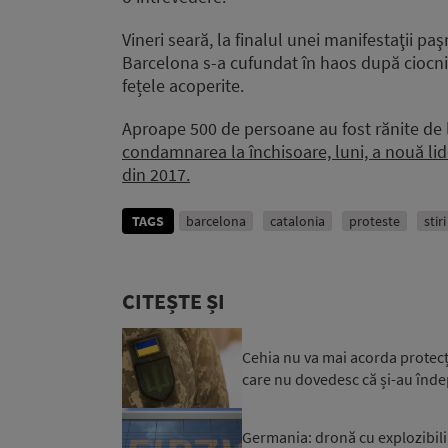
Vineri seară, la finalul unei manifestaţii p
Barcelona s-a cufundat în haos după ciocniri 
fețele acoperite.
Aproape 500 de persoane au fost rănite de l
condamnarea la închisoare, luni, a nouă lide
din 2017.
TAGS
barcelona
catalonia
proteste
stir
CITEȘTE ȘI
Cehia nu va mai acorda protecți
care nu dovedesc că și-au îndepli
Germania: dronă cu explozibili