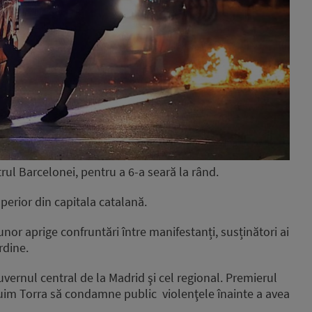
trul Barcelonei, pentru a 6-a seară la rând.
perior din capitala catalană.
unor aprige confruntări între manifestanți, susținători ai
rdine.
uvernul central de la Madrid şi cel regional. Premierul
Quim Torra să condamne public violenţele înainte a avea