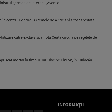
nistrul german de Interne: „Avem d...
i în centrul Londrei. O femeie de 47 de ani a fost arestată
ilizare către exclava spaniolă Ceuta circulă pe rețelele de
pușcat mortal în timpul unui live pe TikTok, în Culiacán
INFORMAŢII