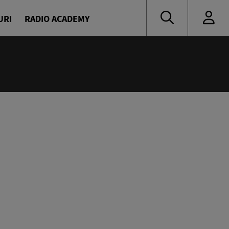
URI
RADIO ACADEMY
:00
ine
avrilă