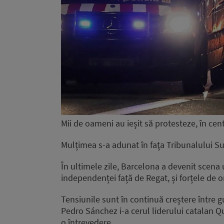
Mii de oameni au ieșit să protesteze, în cen
Mulțimea s-a adunat în faţa Tribunalului Su
În ultimele zile, Barcelona a devenit scena 
independenței față de Regat, și forțele de o
Tensiunile sunt în continuă creștere între g
Pedro Sánchez i-a cerul liderului catalan 
o întrevedere.