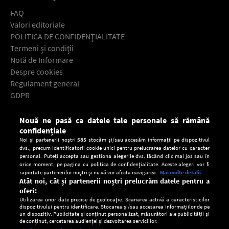
FAQ
Valori editoriale
POLITICA DE CONFIDENŢIALITATE
Termeni şi condiţii
Notă de Informare
Despre cookies
Regulament general
GDPR
Contact
Nouă ne pasă ca datele tale personale să rămână
Descarcă gratuit aplicaţia Europa FM pentru smartphone:
confidențiale
Noi și partenerii noștri
585
stocăm și/sau accesăm informații pe dispozitivul
dvs., precum identificatorii cookie unici pentru prelucrarea datelor cu caracter
personal. Puteți accepta sau gestiona alegerile dvs. făcând clic mai jos sau în
orice moment, pe pagina cu politica de confidențialitate. Aceste alegeri vor fi
raportate partenerilor noștri și nu vă vor afecta navigarea.
Mai multe detalii
Atât noi, cât și partenerii noștri prelucrăm datele pentru a
oferi:
Utilizarea unor date precise de geolocație. Scanarea activă a caracteristicilor
dispozitivului pentru identificare. Stocarea și/sau accesarea informațiilor de pe
un dispozitiv. Publicitate și conținut personalizat, măsurători ale publicității și
de conținut, cercetarea audienței și dezvoltarea serviciilor.