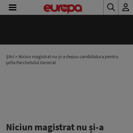
ACASĂ
ȘTIRI
RADIO
Știri
> Niciun magistrat nu și-a depus candidatura pentru
șefia Parchetului General
CONCURSURI
PODCAST
ASCULTĂ
LIVE
Niciun magistrat nu și-a