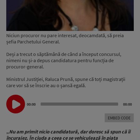
Niciun procuror nu pare interesat, deocamdată, să preia
șefia Parchetului General.
Deși a trecut o săptămână de când a început concursul,
nimeni nu și-a depus candidatura pentru funcția de
procuror-general.
Ministrul Justiției, Raluca Prună, spune că toți magistrații
care vor să se înscrie au o șansă egală.
Audio
Player
00:00
00:00
EMBED CODE
„
Nu am primit nicio candidatură, dar doresc să spun că îi
încurajez. În ciuda a ceea ce se vehiculează în piaţa