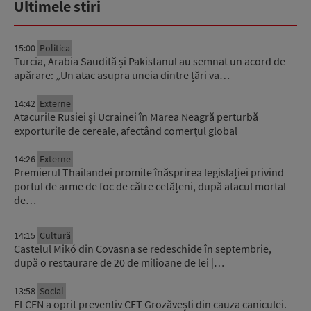
Ultimele stiri
15:00
Politica
Turcia, Arabia Saudită și Pakistanul au semnat un acord de
apărare: „Un atac asupra uneia dintre țări va…
14:42
Externe
Atacurile Rusiei și Ucrainei în Marea Neagră perturbă
exporturile de cereale, afectând comerțul global
14:26
Externe
Premierul Thailandei promite înăsprirea legislației privind
portul de arme de foc de către cetățeni, după atacul mortal
de…
14:15
Cultură
Castelul Mikó din Covasna se redeschide în septembrie,
după o restaurare de 20 de milioane de lei |…
13:58
Social
ELCEN a oprit preventiv CET Grozăvești din cauza caniculei.