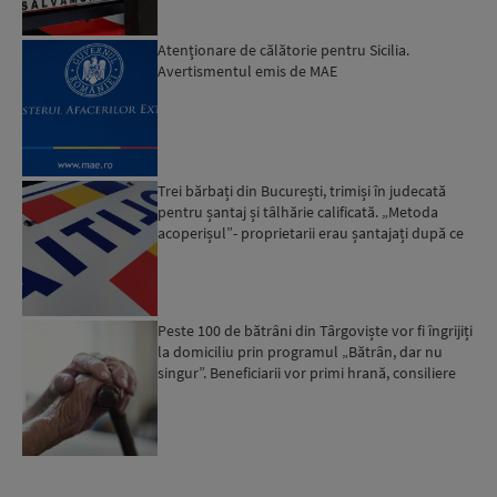
Atenţionare de călătorie pentru Sicilia.
Avertismentul emis de MAE
Trei bărbați din București, trimiși în judecată
pentru șantaj și tâlhărie calificată. „Metoda
acoperișul”- proprietarii erau șantajați după ce
locuinț...
Peste 100 de bătrâni din Târgoviște vor fi îngrijiți
la domiciliu prin programul „Bătrân, dar nu
singur”. Beneficiarii vor primi hrană, consiliere
psi...