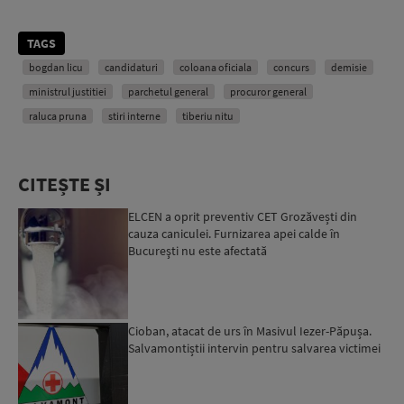
TAGS
bogdan licu
candidaturi
coloana oficiala
concurs
demisie
ministrul justitiei
parchetul general
procuror general
raluca pruna
stiri interne
tiberiu nitu
CITEȘTE ȘI
ELCEN a oprit preventiv CET Grozăvești din
cauza caniculei. Furnizarea apei calde în
Bucureşti nu este afectată
Cioban, atacat de urs în Masivul Iezer-Păpușa.
Salvamontiștii intervin pentru salvarea victimei