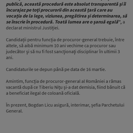
publică, această procedură este absolut transparentă şi îi
încurajez pe toţi procurorii din această ţară care au
vocaţia de la lege, viziunea, pregătirea şi determinarea, să
se înscrie în procedură. Toată lumea are o şansă egală
”,
a
declarat ministrul Justiției.
Candidații pentru funcția de procuror-general trebuie, între
altele, să aibă minimum 10 ani vechime ca procuror sau
judecător şi să nu fi fost sancţionaţi disciplinar în ultimii 3
ani.
Candidaturile se depun până pe data de 16 martie.
Amintim, funcția de procuror-general al României a rămas
vacantă după ce Tiberiu Nițu și-a dat demisia, fiind bănuit că
a beneficiat ilegal de coloană oficială.
În prezent, Bogdan Licu asigură, interimar, șefia Parchetului
General.