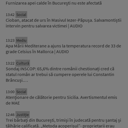
Furnizarea apei calde în Bucureşti nu este afectată
13:42
Social
Cioban, atacat de urs în Masivul Iezer-Păpușa. Salvamontiștii
intervin pentru salvarea victimei | AUDIO
13:23
Mediu
Apa Mării Mediterane a ajuns la temperatura record de 33 de
grade Celsius în Mallorca | AUDIO
13:22
Cultură
Sondaj INSCOP: 65,6% dintre românii chestionați cred că
statul român ar trebui să cumpere operele lui Constantin
Brâncuși.…
13:00
Social
Atenţionare de călătorie pentru Sicilia. Avertismentul emis
de MAE
12:46
Justiție
Trei bărbați din București, trimiși în judecată pentru șantaj și
tâlhărie calificată. „Metoda acoperișul”- proprietarii erau