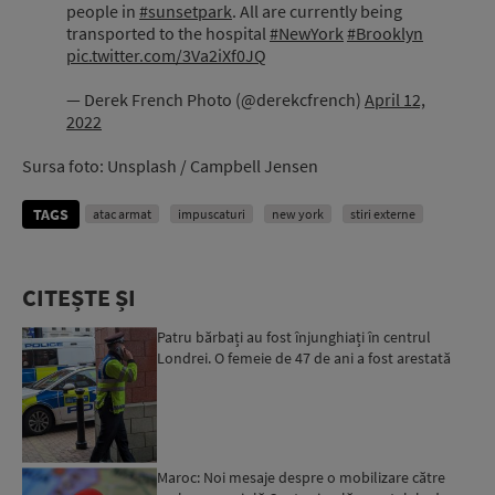
people in
#sunsetpark
. All are currently being
transported to the hospital
#NewYork
#Brooklyn
pic.twitter.com/3Va2iXf0JQ
— Derek French Photo (@derekcfrench)
April 12,
2022
Sursa foto: Unsplash / Campbell Jensen
TAGS
atac armat
impuscaturi
new york
stiri externe
CITEȘTE ȘI
Patru bărbați au fost înjunghiați în centrul
Londrei. O femeie de 47 de ani a fost arestată
Maroc: Noi mesaje despre o mobilizare către