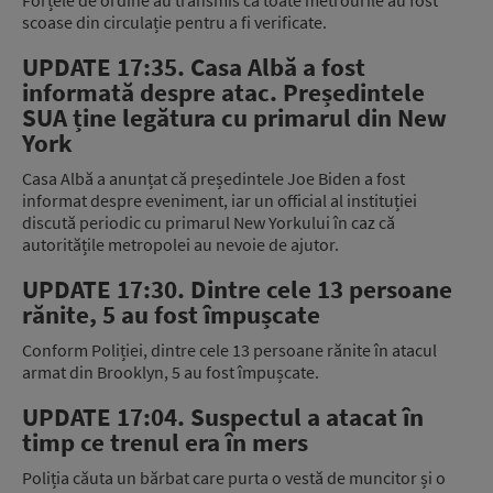
Forțele de ordine au transmis că toate metrourile au fost
scoase din circulație pentru a fi verificate.
UPDATE 17:35. Casa Albă a fost
informată despre atac. Președintele
SUA ține legătura cu primarul din New
York
Casa Albă a anunțat că președintele Joe Biden a fost
informat despre eveniment, iar un official al instituției
discută periodic cu primarul New Yorkului în caz că
autoritățile metropolei au nevoie de ajutor.
UPDATE 17:30. Dintre cele 13 persoane
rănite, 5 au fost împușcate
Conform Poliției, dintre cele 13 persoane rănite în atacul
armat din Brooklyn, 5 au fost împușcate.
UPDATE 17:04. Suspectul a atacat în
timp ce trenul era în mers
Poliția căuta un bărbat care purta o vestă de muncitor și o