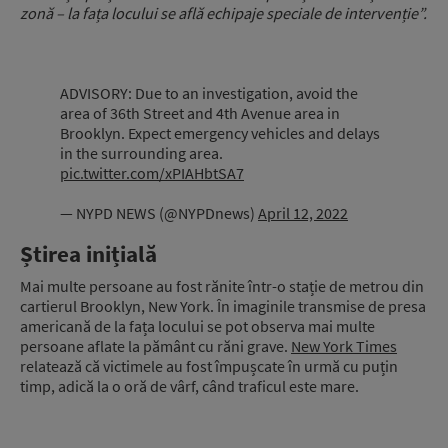
zonă – la fața locului se află echipaje speciale de intervenție”.
ADVISORY: Due to an investigation, avoid the
area of 36th Street and 4th Avenue area in
Brooklyn. Expect emergency vehicles and delays
in the surrounding area.
pic.twitter.com/xPIAHbtSA7
— NYPD NEWS (@NYPDnews)
April 12, 2022
Știrea inițială
Mai multe persoane au fost rănite într-o stație de metrou din
cartierul Brooklyn, New York. În imaginile transmise de presa
americană de la fața locului se pot observa mai multe
persoane aflate la pământ cu răni grave.
New York Times
relatează că victimele au fost împușcate în urmă cu puțin
timp, adică la o oră de vârf, când traficul este mare.