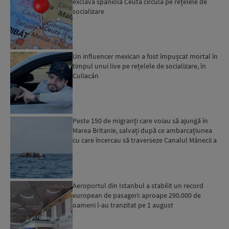
exclava spaniolă Ceuta circulă pe rețelele de
socializare
Un influencer mexican a fost împușcat mortal în
timpul unui live pe rețelele de socializare, în
Culiacán
Peste 150 de migranți care voiau să ajungă în
Marea Britanie, salvați după ce ambarcațiunea
cu care încercau să traverseze Canalul Mânecii a
luat foc...
Aeroportul din Istanbul a stabilit un record
european de pasageri: aproape 290.000 de
oameni l-au tranzitat pe 1 august