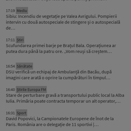
17:19
Mediu
Sibiu: Incendiu de vegetație pe Valea Avrigului. Pompierii
intervin cu două autospeciale de stingere și o autospecială
de…
17:11
Știri
Scufundarea primei barje pe Brațul Bala. Operațiunea ar
putea dura până la patru ore. „Vom reuși să creștem…
16:54
Sănătate
DSU verifică un echipaj de Ambulanță din Bacău, după
imagini care arată o oprire la cumpărături în timpul…
16:40
Știrile Europa FM
Stare de perturbare gravă a transportului public local la Alba
Iulia. Primăria poate contracta temporar un alt operator,…
16:31
Sport
David Popovici, la Campionatele Europene de înot de la
Paris. România are o delegație de 11 sportivi |…