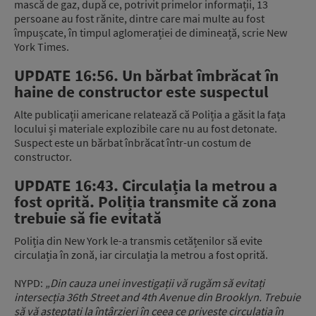
mască de gaz, după ce, potrivit primelor informații, 13
persoane au fost rănite, dintre care mai multe au fost
împușcate, în timpul aglomerației de dimineață, scrie New
York Times.
UPDATE 16:56. Un bărbat îmbrăcat în
haine de constructor este suspectul
Alte publicații americane relatează că Poliția a găsit la fața
locului și materiale explozibile care nu au fost detonate.
Suspect este un bărbat înbrăcat într-un costum de
constructor.
UPDATE 16:43. Circulația la metrou a
fost oprită. Poliția transmite că zona
trebuie să fie evitată
Poliția din New York le-a transmis cetățenilor să evite
circulația în zonă, iar circulația la metrou a fost oprită.
NYPD:
„Din cauza unei investigații vă rugăm să evitați
intersecția 36th Street and 4th Avenue din Brooklyn. Trebuie
să vă așteptați la întârzieri în ceea ce privește circulația în