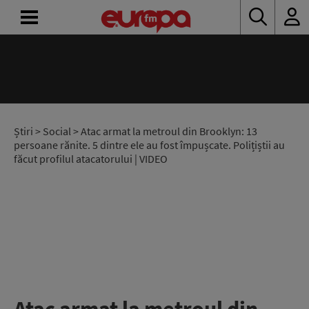
ACASĂ
ȘTIRI
RADIO
Știri
>
Social
> Atac armat la metroul din Brooklyn: 13
persoane rănite. 5 dintre ele au fost împușcate. Polițiștii au
făcut profilul atacatorului | VIDEO
CONCURSURI
PODCAST
ASCULTĂ
LIVE