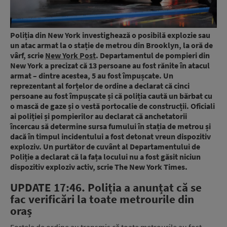
Poliția din New York investighează o posibilă explozie sau
un atac armat la o stație de metrou din Brooklyn, la oră de
vârf, scrie
New York Post
. Departamentul de pompieri din
New York a precizat că 13 persoane au fost rănite în atacul
armat – dintre acestea, 5 au fost împușcate. Un
reprezentant al forțelor de ordine a declarat că cinci
persoane au fost împușcate și că poliția caută un bărbat cu
o mască de gaze și o vestă portocalie de construcții. Oficiali
ai poliției și pompierilor au declarat că anchetatorii
încercau să determine sursa fumului în stația de metrou și
dacă în timpul incidentului a fost detonat vreun dispozitiv
exploziv. Un purtător de cuvânt al Departamentului de
Poliție a declarat că la fața locului nu a fost găsit niciun
dispozitiv exploziv activ, scrie The New York Times.
UPDATE 17:46. Poliția a anunțat că se
fac verificări la toate metrourile din
oraș