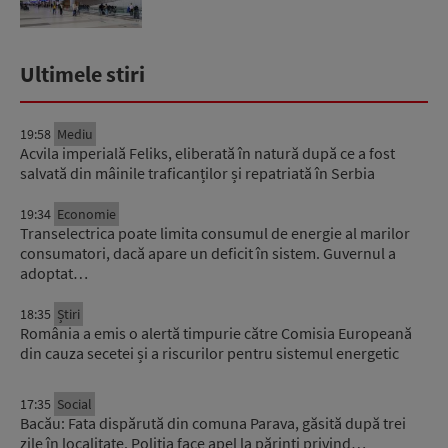
Ultimele stiri
19:58
Mediu
Acvila imperială Feliks, eliberată în natură după ce a fost
salvată din mâinile traficanților și repatriată în Serbia
19:34
Economie
Transelectrica poate limita consumul de energie al marilor
consumatori, dacă apare un deficit în sistem. Guvernul a
adoptat…
18:35
Știri
România a emis o alertă timpurie către Comisia Europeană
din cauza secetei și a riscurilor pentru sistemul energetic
17:35
Social
Bacău: Fata dispărută din comuna Parava, găsită după trei
zile în localitate. Poliția face apel la părinți privind…