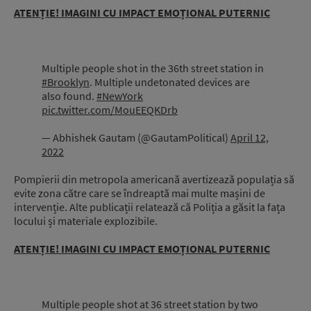
ATENȚIE! IMAGINI CU IMPACT EMOȚIONAL PUTERNIC
Multiple people shot in the 36th street station in
#Brooklyn
. Multiple undetonated devices are
also found.
#NewYork
pic.twitter.com/MouEEQKDrb
— Abhishek Gautam (@GautamPolitical)
April 12,
2022
Pompierii din metropola americană avertizează populația să
evite zona către care se îndreaptă mai multe mașini de
intervenție. Alte publicații relatează că Poliția a găsit la fața
locului și materiale explozibile.
ATENȚIE! IMAGINI CU IMPACT EMOȚIONAL PUTERNIC
Multiple people shot at 36 street station by two