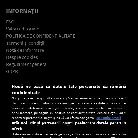
INFORMAŢII
FAQ
Valori editoriale
POLITICA DE CONFIDENŢIALITATE
Termeni şi condiţii
Notă de Informare
Despre cookies
Regulament general
GDPR
Contact
Nouă ne pasă ca datele tale personale să rămână
Descarcă gratuit aplicaţia Europa FM pentru smartphone:
confidențiale
Noi și partenerii noștri
585
stocăm și/sau accesăm informații pe dispozitivul
dvs., precum identificatorii cookie unici pentru prelucrarea datelor cu caracter
personal. Puteți accepta sau gestiona alegerile dvs. făcând clic mai jos sau în
orice moment, pe pagina cu politica de confidențialitate. Aceste alegeri vor fi
raportate partenerilor noștri și nu vă vor afecta navigarea.
Mai multe detalii
Atât noi, cât și partenerii noștri prelucrăm datele pentru a
oferi:
Utilizarea unor date precise de geolocație. Scanarea activă a caracteristicilor