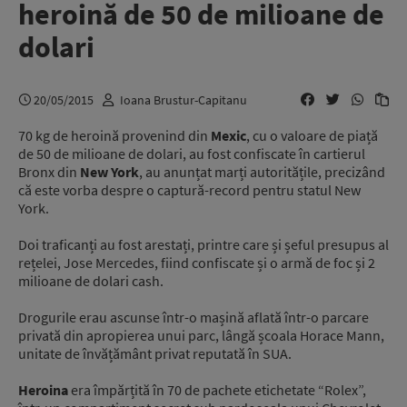
heroină de 50 de milioane de
dolari
20/05/2015
Ioana Brustur-Capitanu
70 kg de heroină provenind din
Mexic
, cu o valoare de piață
de 50 de milioane de dolari, au fost confiscate în cartierul
Bronx din
New York
, au anunțat marți autoritățile, precizând
că este vorba despre o captură-record pentru statul New
York.
Doi traficanți au fost arestați, printre care și șeful presupus al
rețelei, Jose Mercedes, fiind confiscate și o armă de foc și 2
milioane de dolari cash.
Drogurile erau ascunse într-o mașină aflată într-o parcare
privată din apropierea unui parc, lângă școala Horace Mann,
unitate de învățământ privat reputată în SUA.
Heroina
era împărțită în 70 de pachete etichetate “Rolex”,