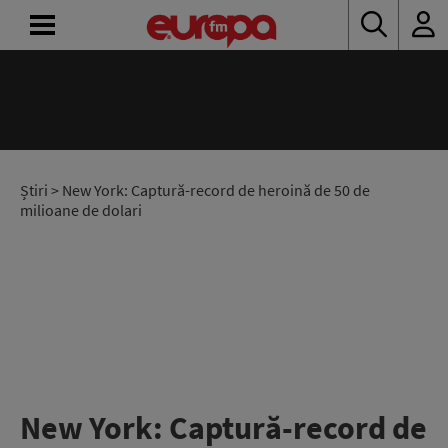
ACASĂ
ȘTIRI
RADIO
Știri
> New York: Captură-record de heroină de 50 de
milioane de dolari
CONCURSURI
PODCAST
ASCULTĂ
LIVE
New York: Captură-record de