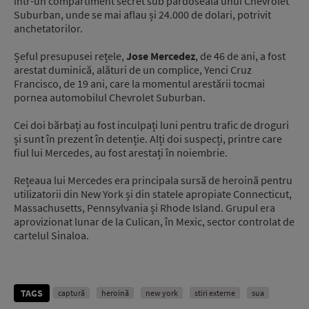
într-un compartiment secret sub pardoseala unui Chevrolet
Suburban, unde se mai aflau și 24.000 de dolari, potrivit
anchetatorilor.
Șeful presupusei rețele,
Jose Mercedez
, de 46 de ani, a fost
arestat duminică, alături de un complice, Yenci Cruz
Francisco, de 19 ani, care la momentul arestării tocmai
pornea automobilul Chevrolet Suburban.
Cei doi bărbați au fost inculpați luni pentru trafic de droguri
și sunt în prezent în detenție. Alți doi suspecți, printre care
fiul lui Mercedes, au fost arestați în noiembrie.
Rețeaua lui Mercedes era principala sursă de heroină pentru
utilizatorii din New York și din statele apropiate Connecticut,
Massachusetts, Pennsylvania și Rhode Island. Grupul era
aprovizionat lunar de la Culican, în Mexic, sector controlat de
cartelul Sinaloa.
TAGS
captură
heroină
new york
stiri externe
sua