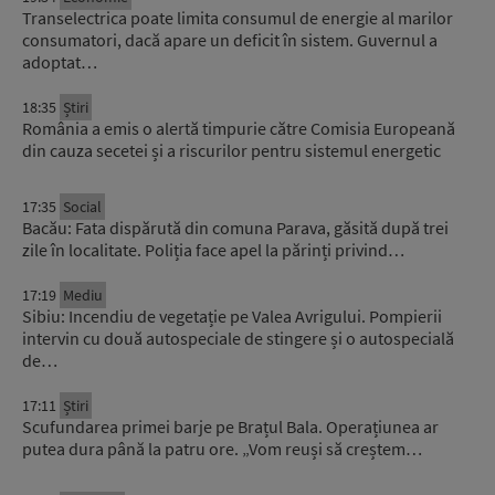
Transelectrica poate limita consumul de energie al marilor
consumatori, dacă apare un deficit în sistem. Guvernul a
adoptat…
18:35
Știri
România a emis o alertă timpurie către Comisia Europeană
din cauza secetei și a riscurilor pentru sistemul energetic
17:35
Social
Bacău: Fata dispărută din comuna Parava, găsită după trei
zile în localitate. Poliția face apel la părinți privind…
17:19
Mediu
Sibiu: Incendiu de vegetație pe Valea Avrigului. Pompierii
intervin cu două autospeciale de stingere și o autospecială
de…
17:11
Știri
Scufundarea primei barje pe Brațul Bala. Operațiunea ar
putea dura până la patru ore. „Vom reuși să creștem…