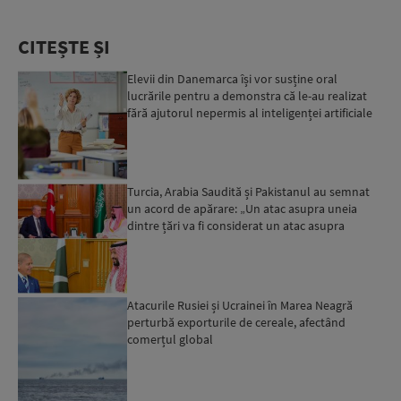
CITEȘTE ȘI
Elevii din Danemarca își vor susține oral
lucrările pentru a demonstra că le-au realizat
fără ajutorul nepermis al inteligenței artificiale
Turcia, Arabia Saudită și Pakistanul au semnat
un acord de apărare: „Un atac asupra uneia
dintre țări va fi considerat un atac asupra
tuturor”...
Atacurile Rusiei și Ucrainei în Marea Neagră
perturbă exporturile de cereale, afectând
comerțul global