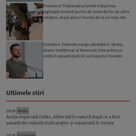
Premierul Thailandei promite înăsprirea
legislației privind portul de arme de foc de către
cetățeni, după atacul mortal de la un liceu din
Bangkok...
Volodimir Zelenski merge sâmbătă în Serbia,
aliatul tradițional al Moscovei. Este prima sa
vizită în această țară de la începutul invaziei
ruse...
Ultimele stiri
19:58
Mediu
Acvila imperială Feliks, eliberată în natură după ce a fost
salvată din mâinile traficanților și repatriată în Serbia
19:34
Economie