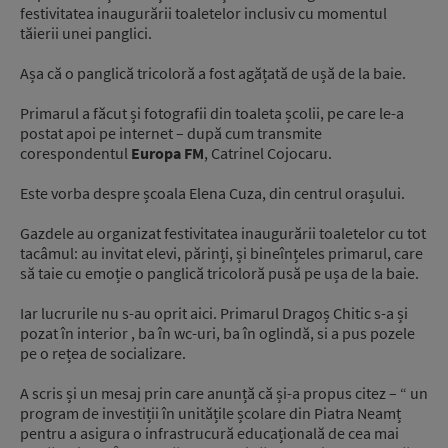
festivitatea inaugurării toaletelor inclusiv cu momentul
tăierii unei panglici.
Așa că o panglică tricoloră a fost agățată de ușă de la baie.
Primarul a făcut și fotografii din toaleta școlii, pe care le-a
postat apoi pe internet – după cum transmite
corespondentul
Europa FM
, Catrinel Cojocaru.
Este vorba despre școala Elena Cuza, din centrul orașului.
Gazdele au organizat festivitatea inaugurării toaletelor cu tot
tacâmul: au invitat elevi, părinți, și bineînțeles primarul, care
să taie cu emoție o panglică tricoloră pusă pe ușa de la baie.
Iar lucrurile nu s-au oprit aici. Primarul Dragoș Chitic s-a și
pozat în interior , ba în wc-uri, ba în oglindă, si a pus pozele
pe o rețea de socializare.
A scris și un mesaj prin care anunță că și-a propus citez – “ un
program de investiții în unitățile școlare din Piatra Neamț
pentru a asigura o infrastrucură educațională de cea mai