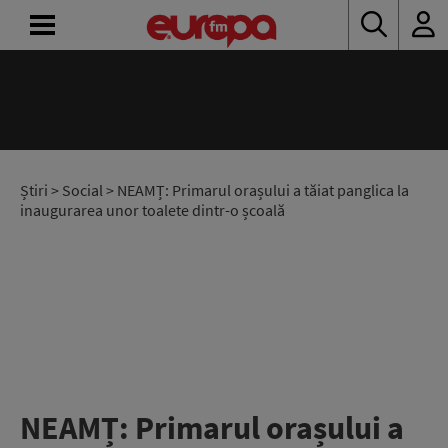
ACASĂ
ȘTIRI
RADIO
Știri
>
Social
> NEAMȚ: Primarul orașului a tăiat panglica la
inaugurarea unor toalete dintr-o școală
CONCURSURI
PODCAST
ASCULTĂ
LIVE
NEAMȚ: Primarul orașului a