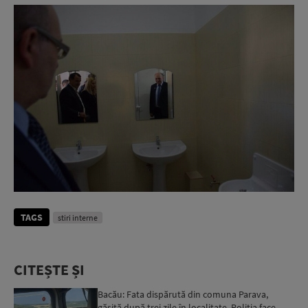
TAGS
stiri interne
CITEȘTE ȘI
Bacău: Fata dispărută din comuna Parava,
găsită după trei zile în localitate. Poliția face