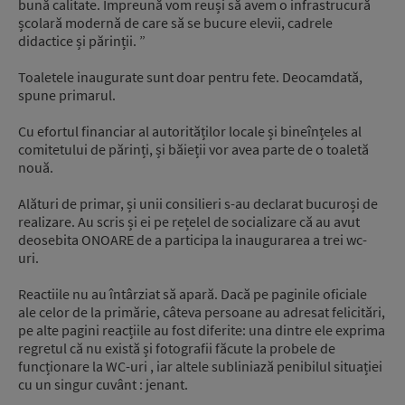
bună calitate. Împreună vom reuși să avem o infrastrucură
școlară modernă de care să se bucure elevii, cadrele
didactice și părinții. ”
Toaletele inaugurate sunt doar pentru fete. Deocamdată,
spune primarul.
Cu efortul financiar al autorităților locale și bineînțeles al
comitetului de părinți, și băieții vor avea parte de o toaletă
nouă.
Alături de primar, și unii consilieri s-au declarat bucuroși de
realizare. Au scris și ei pe rețelel de socializare că au avut
deosebita ONOARE de a participa la inaugurarea a trei wc-
uri.
Reactiile nu au întârziat să apară. Dacă pe paginile oficiale
ale celor de la primărie, câteva persoane au adresat felicitări,
pe alte pagini reacțiile au fost diferite: una dintre ele exprima
regretul că nu există și fotografii făcute la probele de
funcționare la WC-uri , iar altele subliniază penibilul situației
cu un singur cuvânt : jenant.