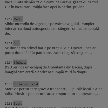
Bacău: Fata dispărută din comuna Parava, găsită după trei
zile în localitate. Poliția face apel la părinți privind…
17:19
Mediu
Sibiu: Incendiu de vegetație pe Valea Avrigului. Pompierii
intervin cu două autospeciale de stingere și o autospecială
de…
17:11
Știri
Scufundarea primei barje pe Brațul Bala. Operațiunea ar
putea dura până la patru ore. „Vom reuși să creștem…
16:54
Sănătate
DSU verifică un echipaj de Ambulanță din Bacău, după
imagini care arată o oprire la cumpărături în timpul…
16:40
Știrile Europa FM
Stare de perturbare gravă a transportului public local la Alba
Iulia. Primăria poate contracta temporar un alt operator,…
16:31
Sport
David Popovici, la Campionatele Europene de înot de la