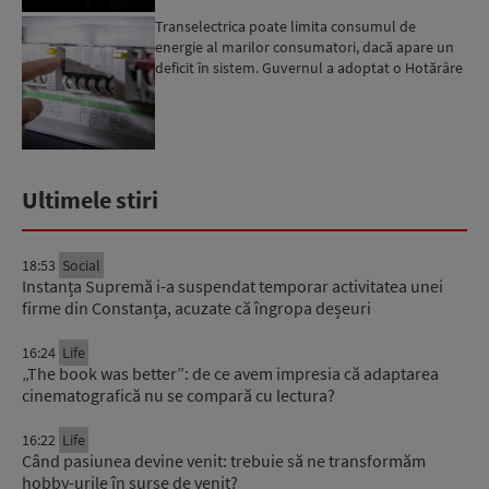
Transelectrica poate limita consumul de
energie al marilor consumatori, dacă apare un
deficit în sistem. Guvernul a adoptat o Hotărâre
în acest sens...
Ultimele stiri
18:53
Social
Instanța Supremă i-a suspendat temporar activitatea unei
firme din Constanța, acuzate că îngropa deșeuri
16:24
Life
„The book was better”: de ce avem impresia că adaptarea
cinematografică nu se compară cu lectura?
16:22
Life
Când pasiunea devine venit: trebuie să ne transformăm
hobby-urile în surse de venit?