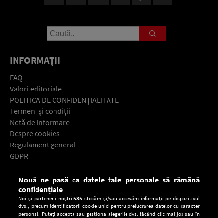
INFORMAŢII
FAQ
Valori editoriale
POLITICA DE CONFIDENŢIALITATE
Termeni şi condiţii
Notă de Informare
Despre cookies
Regulament general
GDPR
Contact
Nouă ne pasă ca datele tale personale să rămână
Descarcă gratuit aplicaţia Europa FM pentru smartphone:
confidențiale
Noi și partenerii noștri
585
stocăm și/sau accesăm informații pe dispozitivul
dvs., precum identificatorii cookie unici pentru prelucrarea datelor cu caracter
personal. Puteți accepta sau gestiona alegerile dvs. făcând clic mai jos sau în