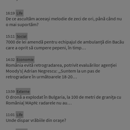
16:19
Life
De ce ascultăm aceeași melodie de zeci de ori, până când nu
o mai suportăm?
15:11
Social
7000 de lei amendă pentru echipajul de ambulanță din Bacău
care a oprit să cumpere pepeni, în timp…
14:32
Economie
România evită retrogradarea, potrivit evaluărilor agenției
Moody’s| Adrian Negrescu: ,,Suntem la un pas de
retrogradare în următoarele 18-20…
13:59
Externe
O dronă a explodat în Bulgaria, la 100 de metri de granița cu
România| MApN: radarele nu au…
11:01
Life
Unde dispar vrăbiile din orașe?