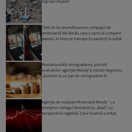
îngropa deșeuri
7000 de lei amendă pentru echipajul de
ambulanță din Bacău care a oprit să cumpere
pepeni, în timp ce transporta pacienți la spital
România evită retrogradarea, potrivit
evaluărilor agenției Moody's| Adrian Negrescu:
,,Suntem la un pas de retrogradare în
următoarele 18-20 de luni, ...
Agenția de evaluare financiară Moody`s a
menținut ratingul României la „Baa3”, cu
perspectivă negativă. Țara noastră a evitat
momentan retrogradarea...