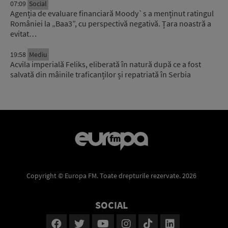
07:09
Social
Agenția de evaluare financiară Moody`s a menținut ratingul
României la „Baa3”, cu perspectivă negativă. Țara noastră a
evitat…
19:58
Mediu
Acvila imperială Feliks, eliberată în natură după ce a fost
salvată din mâinile traficanților și repatriată în Serbia
Copyright © Europa FM. Toate drepturile rezervate. 2026
SOCIAL