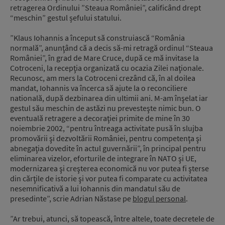
retragerea Ordinului ”Steaua României”, calificând drept
“meschin” gestul șefului statului.
”Klaus Iohannis a început să construiască “România
normală”, anunţând că a decis să-mi retragă ordinul “Steaua
României”, în grad de Mare Cruce, după ce mă invitase la
Cotroceni, la recepţia organizată cu ocazia Zilei naţionale.
Recunosc, am mers la Cotroceni crezând că, în al doilea
mandat, Iohannis va încerca să ajute la o reconciliere
natională, după dezbinarea din ultimii ani. M-am înşelat iar
gestul său meschin de astăzi nu prevesteşte nimic bun. O
eventuală retragere a decoraţiei primite de mine în 30
noiembrie 2002, “pentru întreaga activitate pusă în slujba
promovării şi dezvoltării României, pentru competenţa şi
abnegaţia dovedite în actul guvernării”, în principal pentru
eliminarea vizelor, eforturile de integrare în NATO şi UE,
modernizarea şi creşterea economică nu vor putea fi şterse
din cărţile de istorie şi vor putea fi comparate cu activitatea
nesemnificativă a lui Iohannis din mandatul său de
presedinte”, scrie Adrian Năstase pe
blogul personal
.
”Ar trebui, atunci, să topească, între altele, toate decretele de