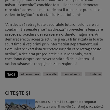
măsurile cuvenite”, conchide fostul lider social-democrat,
care oferă adresa de mail unde pot fi transmise punctele de
vedere în legătură cu decizia lui Klaus Iohannis.
“Am decis să retrag toate decoraţiile tuturor celor care au
condamnări penale şi se încadrează în prevederile legii care
prevede procedura de retragere a ordinelor naţionale. Am
demarat efectiv această acţiune şi ea va fi finalizată în foarte
scurt timp şi veţi primi prin intermediul Departamentului
Comunicare exact lista decretele lor prin care retrag aceste
ordine”, a declarat preşedintele Klaus Iohannis, marți,
chestionat despre controversa stârnită de invitarea lui
Adrian Năstase la recepţia de Ziua Naţională.
TAGS
adrian nastase
decoratie
klaus iohannis
stiri interne
CITEȘTE ȘI
Instanța Supremă i-a suspendat temporar
activitatea unei firme din Constanța, acuzate că