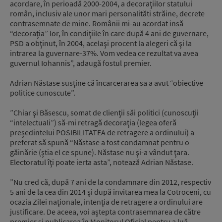
acordare, în perioadă 2000-2004, a decoraţiilor statului
român, inclusiv ale unor mari personalităti străine, decrete
contrasemnate de mine. Românii mi-au acordat insă
“decoraţia” lor, în condiţiile în care după 4 ani de guvernare,
PSD a obţinut, în 2004, acelaşi procent la alegeri că şi la
intrarea la guvernare-37%. Vom vedea ce rezultat va avea
guvernul Iohannis”, adaugă fostul premier.
Adrian Năstase susține că încarcerarea sa a avut “obiective
politice cunoscute”.
”Chiar şi Băsescu, somat de clienţii săi politici (cunoscuţii
“intelectuali”) să-mi retragă decoraţia (legea oferă
preşedintelui POSIBILITATEA de retragere a ordinului) a
preferat să spună “Năstase a fost condamnat pentru o
găinărie (ştia el ce spune). Năstase nu şi-a vândut ţara.
Electoratul îţi poate ierta asta”, notează Adrian Năstase.
”Nu cred că, după 7 ani de la condamnare din 2012, respectiv
5 ani de la cea din 2014 şi după invitarea mea la Cotroceni, cu
ocazia Zilei naţionale, intenţia de retragere a ordinului are
justificare. De aceea, voi aştepta contrasemnarea de către
premier şi publicarea în Monitorul Oficial pentru a luă