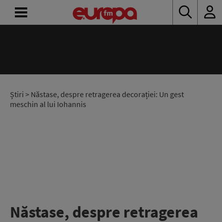
ACASĂ
ȘTIRI
RADIO
Știri
> Năstase, despre retragerea decorației: Un gest
meschin al lui Iohannis
CONCURSURI
PODCAST
ASCULTĂ
LIVE
Năstase, despre retragerea