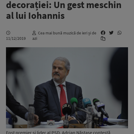
decorației: Un gest meschin
al lui Iohannis
Cea mai bună muzică de ieri și de
11/12/2019
azi
Fost premier şi lider al PSD, Adrian Năstase contestă