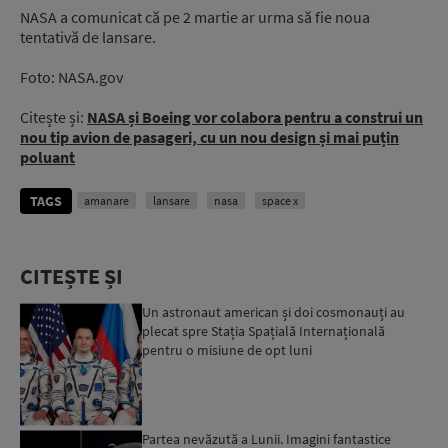
NASA a comunicat că pe 2 martie ar urma să fie noua
tentativă de lansare.
Foto: NASA.gov
Citește și:
NASA și Boeing vor colabora pentru a construi un
nou tip avion de pasageri, cu un nou design și mai puțin
poluant
TAGS
amanare
lansare
nasa
space x
CITEȘTE ȘI
Un astronaut american și doi cosmonauți au
plecat spre Stația Spațială Internațională
pentru o misiune de opt luni
Partea nevăzută a Lunii. Imagini fantastice