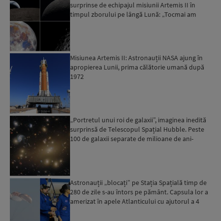
surprinse de echipajul misiunii Artemis II în
timpul zborului pe lângă Lună: „Tocmai am
intrat în science-...
Misiunea Artemis II: Astronauții NASA ajung în
apropierea Lunii, prima călătorie umană după
1972
„Portretul unui roi de galaxii”, imaginea inedită
surprinsă de Telescopul Spațial Hubble. Peste
100 de galaxii separate de milioane de ani-
lumină...
Astronauții „blocați” pe Stația Spațială timp de
280 de zile s-au întors pe pământ. Capsula lor a
amerizat în apele Atlanticului cu ajutorul a 4
paraș...