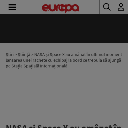
ACASĂ
ȘTIRI
RADIO
Știri
>
Știinţă
> NASA și Space X au amânat în ultimul moment
lansarea unei rachete cu echipaj la bord ce trebuia să ajungă
pe Stația Spațială Internațională
CONCURSURI
PODCAST
ASCULTĂ
LIVE