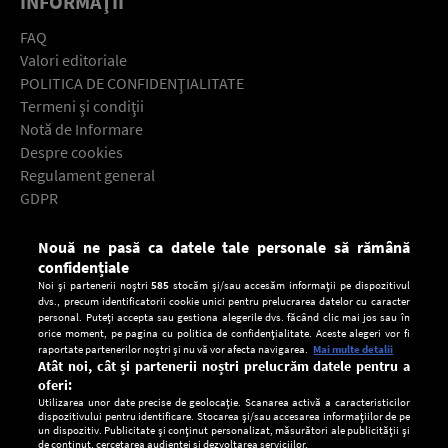
INFORMAŢII
FAQ
Valori editoriale
POLITICA DE CONFIDENŢIALITATE
Termeni şi condiţii
Notă de Informare
Despre cookies
Regulament general
GDPR
Contact
Nouă ne pasă ca datele tale personale să rămână
Descarcă gratuit aplicaţia Europa FM pentru smartphone:
confidențiale
Noi și partenerii noștri
585
stocăm și/sau accesăm informații pe dispozitivul
dvs., precum identificatorii cookie unici pentru prelucrarea datelor cu caracter
personal. Puteți accepta sau gestiona alegerile dvs. făcând clic mai jos sau în
orice moment, pe pagina cu politica de confidențialitate. Aceste alegeri vor fi
raportate partenerilor noștri și nu vă vor afecta navigarea.
Mai multe detalii
Atât noi, cât și partenerii noștri prelucrăm datele pentru a
oferi:
Utilizarea unor date precise de geolocație. Scanarea activă a caracteristicilor
dispozitivului pentru identificare. Stocarea și/sau accesarea informațiilor de pe
un dispozitiv. Publicitate și conținut personalizat, măsurători ale publicității și
de conținut, cercetarea audienței și dezvoltarea serviciilor.