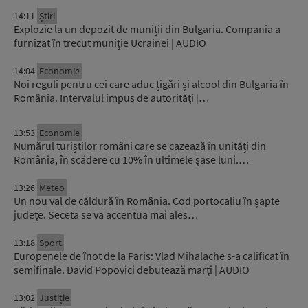
14:11
Știri
Explozie la un depozit de muniții din Bulgaria. Compania a
furnizat în trecut muniție Ucrainei | AUDIO
14:04
Economie
Noi reguli pentru cei care aduc țigări și alcool din Bulgaria în
România. Intervalul impus de autorități |…
13:53
Economie
Numărul turiștilor români care se cazează în unități din
România, în scădere cu 10% în ultimele șase luni.…
13:26
Meteo
Un nou val de căldură în România. Cod portocaliu în șapte
județe. Seceta se va accentua mai ales…
13:18
Sport
Europenele de înot de la Paris: Vlad Mihalache s-a calificat în
semifinale. David Popovici debutează marți | AUDIO
13:02
Justiție