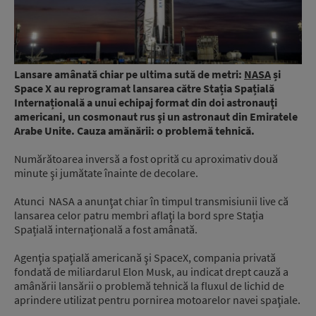
Lansare amânată chiar pe ultima sută de metri:
NASA
și
Space X au reprogramat lansarea către Stația Spațială
Internațională a unui echipaj format din doi astronauţi
americani, un cosmonaut rus şi un astronaut din Emiratele
Arabe Unite. Cauza amănării: o problemă tehnică.
Numărătoarea inversă a fost oprită cu aproximativ două
minute şi jumătate înainte de decolare.
Atunci NASA a anunţat chiar în timpul transmisiunii live că
lansarea celor patru membri aflaţi la bord spre Stația
Spațială internațională a fost amânată.
Agenţia spaţială americană şi SpaceX, compania privată
fondată de miliardarul Elon Musk, au indicat drept cauză a
amânării lansării o problemă tehnică la fluxul de lichid de
aprindere utilizat pentru pornirea motoarelor navei spaţiale.