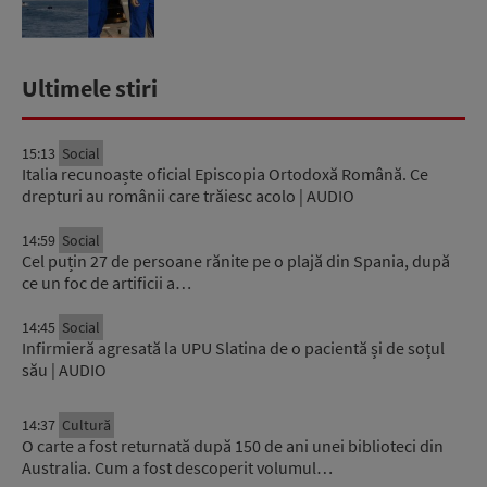
Ultimele stiri
15:13
Social
Italia recunoaște oficial Episcopia Ortodoxă Română. Ce
drepturi au românii care trăiesc acolo | AUDIO
14:59
Social
Cel puțin 27 de persoane rănite pe o plajă din Spania, după
ce un foc de artificii a…
14:45
Social
Infirmieră agresată la UPU Slatina de o pacientă și de soțul
său | AUDIO
14:37
Cultură
O carte a fost returnată după 150 de ani unei biblioteci din
Australia. Cum a fost descoperit volumul…