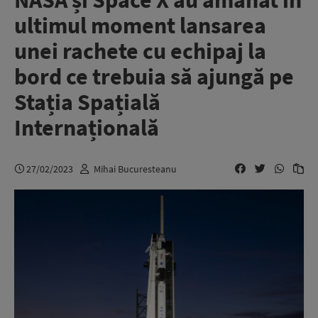
NASA și Space X au amânat în
ultimul moment lansarea
unei rachete cu echipaj la
bord ce trebuia să ajungă pe
Stația Spațială
Internațională
27/02/2023
Mihai Bucuresteanu