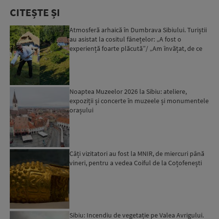
CITEȘTE ȘI
Atmosferă arhaică în Dumbrava Sibiului. Turiștii
au asistat la cositul fânețelor: „A fost o
experiență foarte plăcută”/ „Am învățat, de ce
nu, la acea...
Noaptea Muzeelor 2026 la Sibiu: ateliere,
expoziții și concerte în muzeele și monumentele
orașului
Câți vizitatori au fost la MNIR, de miercuri până
vineri, pentru a vedea Coiful de la Coțofenești
Sibiu: Incendiu de vegetație pe Valea Avrigului.