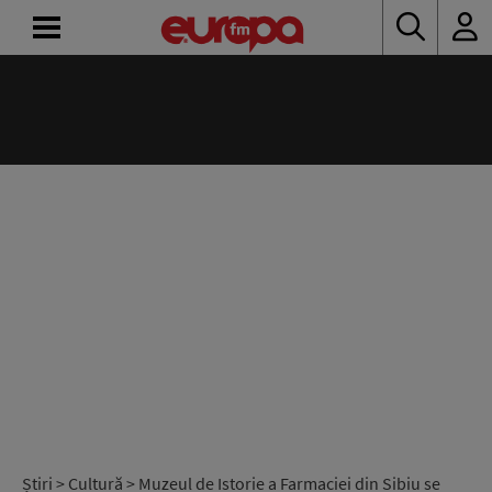
ACASĂ
ȘTIRI
RADIO
CONCURSURI
PODCAST
ASCULTĂ
LIVE
Știri
>
Cultură
> Muzeul de Istorie a Farmaciei din Sibiu se