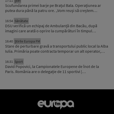
17:11
Știri
Scufundarea primei barje pe Brațul Bala. Operațiunea ar
putea dura până la patru ore. „Vom reuși să creștem…
16:54
Sănătate
DSU verifică un echipaj de Ambulanță din Bacău, după
imagini care arată o oprire la cumpărături în timpul…
16:40
Știrile Europa FM
Stare de perturbare gravă a transportului public local la Alba
Iulia. Primăria poate contracta temporar un alt operator,…
16:31
Sport
David Popovici, la Campionatele Europene de înot de la
Paris. România are o delegație de 11 sportivi |…