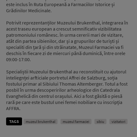
este inclus în Ruta Europeană a Farmaciilor Istorice și
Grădinilor Medicinale.
Potrivit reprezentanților Muzeului Brukenthal, integrarea în
acest traseu european a crescut semnificativ vizibilitatea
patromoniului românesc. În urma cererii mari de vizitare,
atât din partea sibienilor, dar și a grupurilor de turiști și
specialiti din țară și din străinatate, Muzeul Farmaciei va fi
deschis în fiecare zi de miercuri până duminică, între orele
09:00-17:00.
Specialiștii Muzeului Brukenthal au reconstituit cu ajutorul
inteliegnței arfticiale portretul Affrei de Salzburg, soția
fostului primar al Sibiului Thomas Altemberger. Totul a fost
posbil în urma descoperirilor arheologice din Catedrala
Evanghelică din centrul orașului. Aici a fost găsită o piesă
rară pe care este bustul unei femei nobiliare cu inscripția
AFFRA.
TAGS
muzeul brukenthal
muzeul farmaciei
sibiu
vizitatori