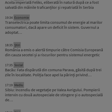
Acvila imperială Feliks, eliberată în natură după ce a fost
salvată din mâinile traficanților și repatriată în Serbia
19:34
Economie
Transelectrica poate limita consumul de energie al marilor
consumatori, dacă apare un deficit în sistem. Guvernul a
adoptat…
18:35
Știri
România a emis o alertă timpurie către Comisia Europeană
din cauza secetei și a riscurilor pentru sistemul energetic
17:35
Social
Bacău: Fata dispărută din comuna Parava, găsită după trei
zile în localitate. Poliția face apel la părinți privind…
17:19
Mediu
Sibiu: Incendiu de vegetație pe Valea Avrigului. Pompierii
intervin cu două autospeciale de stingere și o autospecială
de…